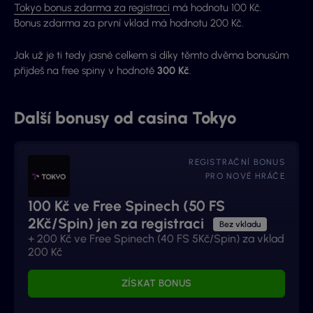
Tokyo bonus zdarma za registraci
má hodnotu 100 Kč.
Bonus zdarma za první vklad má hodnotu 200 Kč.
Jak už je ti tedy jasné celkem si díky těmto dvěma bonusům
přijdeš na free spiny v hodnotě
300 Kč
.
Další bonusy od casina Tokyo
REGISTRAČNÍ BONUS
PRO NOVÉ HRÁČE
100 Kč ve Free Spinech (50 FS
2Kč/Spin) jen za registraci
Bez vkladu
+ 200 Kč ve Free Spinech (40 FS 5Kč/Spin) za vklad
200 Kč
ZÍSKAT BONUS