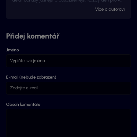
mám přehled denních bonusů a novinky ze světa
Více o autorovi
hazardních her.
Přidej komentář
Jméno
E-mail (nebude zobrazen)
Obsah komentáře