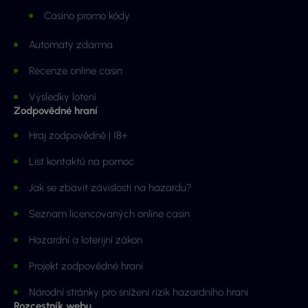
Casino promo kódy
Automaty zdarma
Recenze online casin
Výsledky loterií
Zodpovědné hraní
Hraj zodpovědně | 18+
List kontaktů na pomoc
Jak se zbavit závislosti na hazardu?
Seznam licencovaných online casin
Hazardní a loterijní zákon
Projekt zodpovědné hraní
Národní stránky pro snížení rizik hazardního hraní
Rozcestník webu