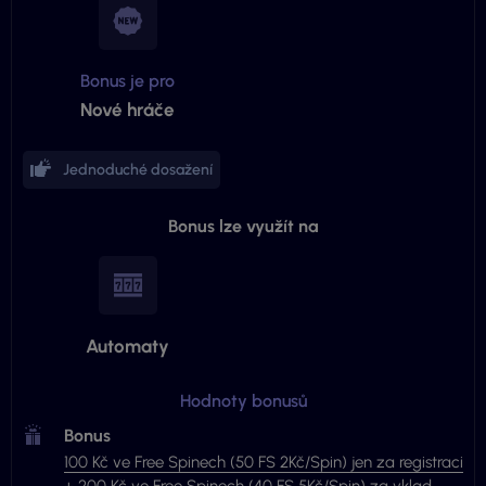
Bonus je pro
Nové hráče
Jednoduché dosažení
Bonus lze využít na
Automaty
Hodnoty bonusů
Bonus
100 Kč ve Free Spinech (50 FS 2Kč/Spin) jen za registraci