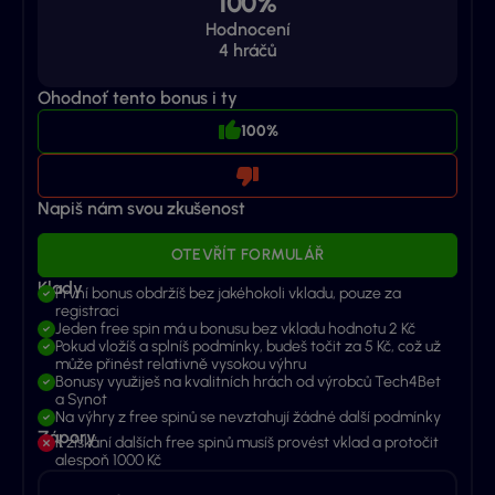
100%
Hodnocení
4
hráčů
Ohodnoť tento bonus i ty
100%
Napiš nám svou zkušenost
OTEVŘÍT FORMULÁŘ
Klady
První bonus obdržíš bez jakéhokoli vkladu, pouze za
registraci
Jeden free spin má u bonusu bez vkladu hodnotu 2 Kč
Pokud vložíš a splníš podmínky, budeš točit za 5 Kč, což už
může přinést relativně vysokou výhru
Bonusy využiješ na kvalitních hrách od výrobců Tech4Bet
a Synot
Na výhry z free spinů se nevztahují žádné další podmínky
Zápory
K získání dalších free spinů musíš provést vklad a protočit
alespoň 1000 Kč