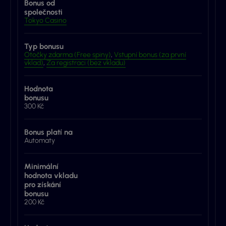
Bonus od
společnosti
Tokyo Casino
Typ bonusu
Otočky zdarma (Free spiny)
,
Vstupní bonus (za první
vklad)
,
Za registraci (bez vkladu)
Hodnota
bonusu
300 Kč
Bonus platí na
Automaty
Minimální
hodnota vkladu
pro získání
bonusu
200 Kč