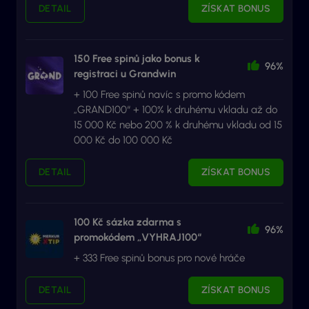
DETAIL
ZÍSKAT BONUS
150 Free spinů jako bonus k
96%
registraci u Grandwin
+ 100 Free spinů navíc s promo kódem
„GRAND100“ + 100% k druhému vkladu až do
15 000 Kč nebo 200 % k druhému vkladu od 15
000 Kč do 100 000 Kč
DETAIL
ZÍSKAT BONUS
100 Kč sázka zdarma s
96%
promokódem „VYHRAJ100“
+ 333 Free spinů bonus pro nové hráče
DETAIL
ZÍSKAT BONUS