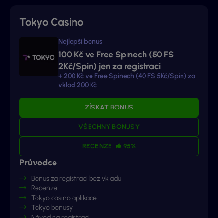
Tokyo Casino
Nejlepší bonus
100 Kč ve Free Spinech (50 FS
2Kč/Spin) jen za registraci
+ 200 Kč ve Free Spinech (40 FS 5Kč/Spin) za
vklad 200 Kč
ZÍSKAT BONUS
VŠECHNY BONUSY
RECENZE
95%
Průvodce
Bonus za registraci bez vkladu
Recenze
Tokyo casino aplikace
Tokyo bonusy
Návod na registraci