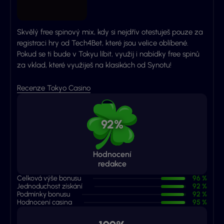
Skvělý free spinový mix, kdy si nejdřív otestuješ pouze za
registraci hry od Tech4Bet, které jsou velice oblíbené.
Pokud se ti bude v Tokyu líbit, využij i nabídky free spinů
za vklad, které využiješ na klasikách od Synotu!
Recenze Tokyo Casino
92%
Hodnocení
redakce
Celková výše bonusu
96 %
Jednoduchost získání
92 %
Podmínky bonusu
92 %
Hodnocení casina
95 %