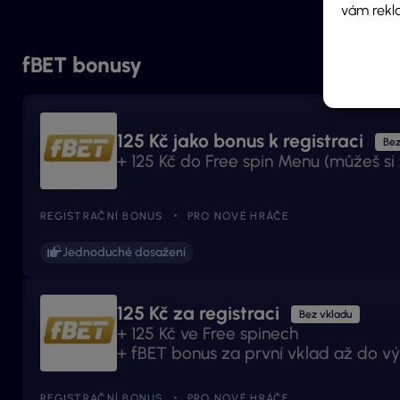
vám rekl
fBET bonusy
125 Kč jako bonus k registraci
Bez
+ 125 Kč do Free spin Menu (můžeš si 
REGISTRAČNÍ BONUS
PRO NOVÉ HRÁČE
Jednoduché dosažení
125 Kč za registraci
Bez vkladu
+ 125 Kč ve Free spinech
+ fBET bonus za první vklad až do v
REGISTRAČNÍ BONUS
PRO NOVÉ HRÁČE