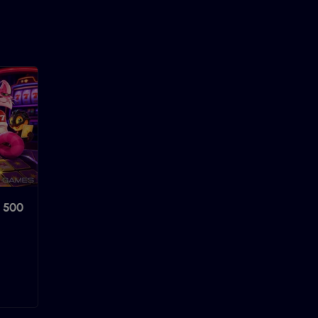
h 500