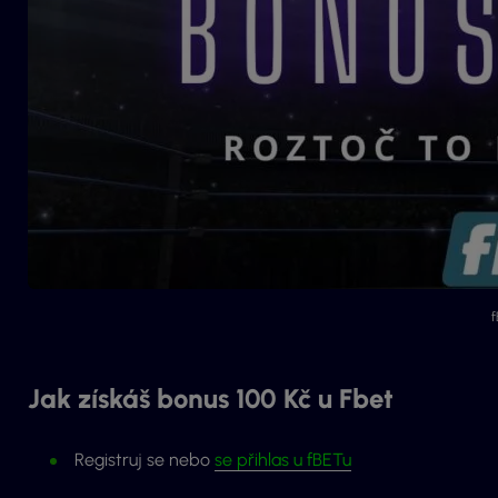
f
Jak získáš bonus 100 Kč u Fbet
Registruj se nebo
se přihlas u fBETu