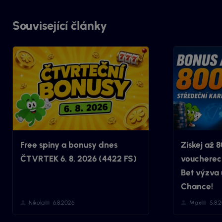
Související články
Free spiny a bonusy dnes
Získej až 
ČTVRTEK 6. 8. 2026 (4422 FS)
voucherech
Bet výzva 
Chance!
Nikola
6.8.2026
Max
5.8.