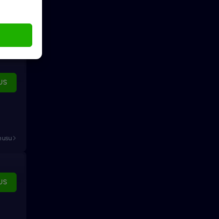
US
nusu
US