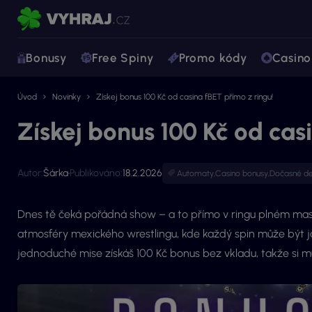
Bonusy
Free Spiny
Promo kódy
Casino
Úvod
Novinky
Získej bonus 100 Kč od casina fBET přímo z ringu!
Získej bonus 100 Kč od cas
Autor:
Šárka
Publikováno:
18.2.2026
Automaty
,
Casino bonusy
,
Dočasné de
Dnes tě čeká pořádná show – a to přímo v ringu plném masko
atmosféry mexického wrestlingu, kde každý spin může být ja
jednoduché mise získáš 100 Kč bonus bez vkladu, takže si mů