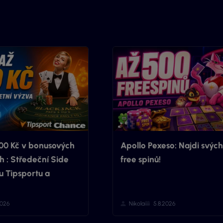
800 Kč v bonusových
Apollo Pexeso: Najdi svýc
 : Středeční Side
free spinů!
u Tipsportu a
2026
Nikola
5.8.2026