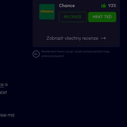
Chance
93%
RECENZE
HRÁT TEĎ
Zobrazit všechny recenze
Ministerstvo financí varuje: Účastí na hazardní hře může
vzniknout závislost.
ce
a
učet
mise má