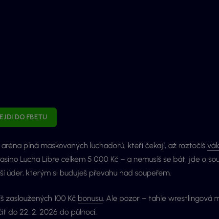
EJDI DO FBETU
aréna plná maskovaných luchadorů, kteří čekají, až roztočíš
vál
sino Lucha Libre celkem 5 000 Kč – a nemusíš se bát, jde o so
lší úder, kterým si buduješ převahu nad soupeřem.
užíš zasloužených 100 Kč
bonusu
. Ale pozor – tahle wrestlingová 
it do 22. 2. 2026 do půlnoci.