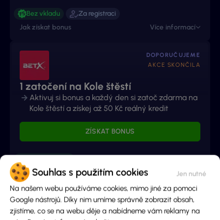
Bez vkladu
Za registraci
Jak získat bonus
DOPORUČUJEME
AKCE SKONČILA
1 zatočení na Kole štěstí
Aktivuj si bonus a každý den si zatoč zdarma na
Kole štěstí a získej až 50 Kč reálný kredit
ZÍSKAT BONUS
Bez podmínek
Souhlas s použitím cookies
Jak získat bonus
Na našem webu používáme cookies, mimo jiné za pomoci
Google nástrojů. Díky nim umíme správně zobrazit obsah,
DOPORUČUJEME
zjistíme, co se na webu děje a nabídneme vám reklamy na
AKCE SKONČILA