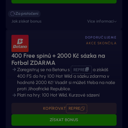
Za protočení
Jak získat bonus
DOPORUČUJEME
AKCE SKONČILA
400 Free spinů + 2000 Kč sázka na
Fotbal ZDARMA
Zaregistruj se na Betanu s
a získáš
REPRE
400 FS do hry 100 Hot Wild a sázku zdarma v
hodnotě 2000 Kč! Vsadit si můžeš třeba na naše
proti Jihoafrické Republice.
Platí na hry: 100 Hot Wild, Kurzové sázení
KOPÍROVAT
REPRE
ZÍSKAT BONUS