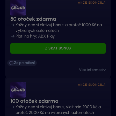
AKCE SKONČILA
50 otoček zdarma
Každý den si aktivuj bonus a protoč 1000 Kč na
vybraných automatech
Platí na hry: ABX Play
ZÍSKAT BONUS
Za protočení
AKCE SKONČILA
100 otoček zdarma
Každý den si aktivuj bonus, vlož min. 1000 Kč a
protoč 2000 Kč na vybraných automatech