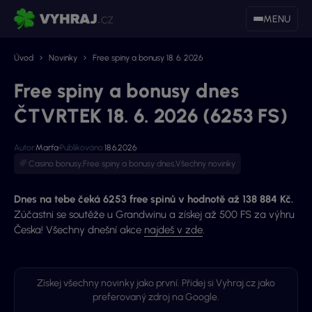
MENU
Úvod
Novinky
Free spiny a bonusy 18. 6. 2026
Free spiny a bonusy dnes
ČTVRTEK 18. 6. 2026 (6253 FS)
Autor:
Marťa
Publikováno:
18.6.2026
Casino bonusy
,
Free spiny a bonusy dnes
,
Všechny novinky
Dnes na tebe čeká 6253 free spinů v hodnotě až 138 884 Kč.
Zúčastni se soutěže u Grandwinu a získej až 500 FS za výhru
Česka! Všechny dnešní akce
najdeš v zde
.
Získej všechny novinky jako první. Přidej si Vyhraj.cz jako
preferovaný zdroj na Google.