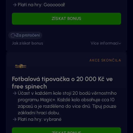
Platí na hry: Goooooal!
ZÍSKAT BONUS
Za protočení
Jak získat bonus
AKCE SKONČILA
Fotbalová tipovačka o 20 000 Kč ve
free spinech
Účast v každém kole stojí 20 bodů věrnostního
programu Magic+. Každé kolo obsahuje cca 10
zápasů a je rozděleno do více dnů. Tipuj pouze
základní hrací dobu.
Platí na hry: vybrané