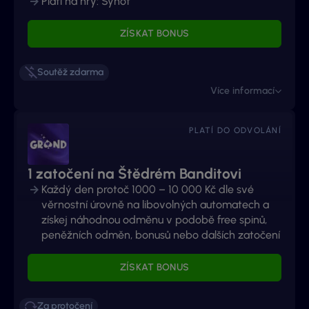
Platí na hry: Synot
ZÍSKAT BONUS
Soutěž zdarma
PLATÍ DO ODVOLÁNÍ
1 zatočení na Štědrém Banditovi
Každý den protoč 1000 – 10 000 Kč dle své
věrnostní úrovně na libovolných automatech a
získej náhodnou odměnu v podobě free spinů,
peněžních odměn, bonusů nebo dalších zatočení
ZÍSKAT BONUS
Za protočení