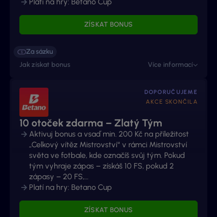
Platí na hry: Betano Cup
ZÍSKAT BONUS
Za sázku
Jak získat bonus
DOPORUČUJEME
AKCE SKONČILA
10 otoček zdarma – Zlatý Tým
Aktivuj bonus a vsaď min. 200 Kč na příležitost
„Celkový vítěz Mistrovství“ v rámci Mistrovství
světa ve fotbale, kde označíš svůj tým. Pokud
tým vyhraje zápas – získáš 10 FS, pokud 2
zápasy – 20 FS,…
Platí na hry: Betano Cup
ZÍSKAT BONUS