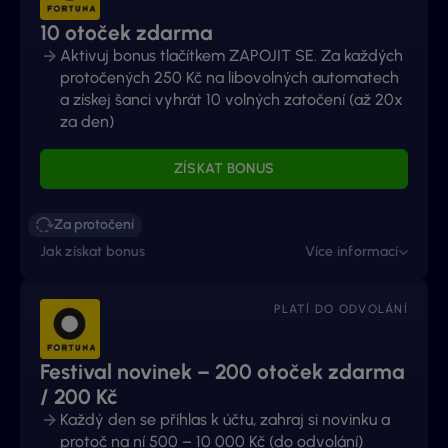
10 otoček zdarma
Aktivuj bonus tlačítkem ZAPOJIT SE. Za každých
protočených 250 Kč na libovolných automatech
a získej šanci vyhrát 10 volných zatočení (až 20x
za den)
ZÍSKAT BONUS
Za protočení
Jak získat bonus
PLATÍ DO ODVOLÁNÍ
Festival novinek – 200 otoček zdarma
/ 200 Kč
Každý den se přihlas k účtu, zahraj si novinku a
protoč na ní 500 – 10 000 Kč (do odvolání)