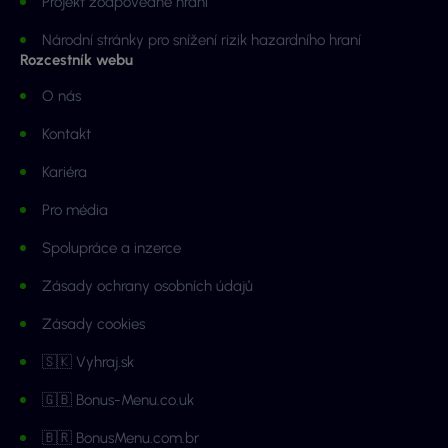
Projekt zodpovědné hraní
Národní stránky pro snížení rizik hazardního hraní
Rozcestník webu
O nás
Kontakt
Kariéra
Pro média
Spolupráce a inzerce
Zásady ochrany osobních údajů
Zásady cookies
🇸🇰 Vyhraj.sk
🇬🇧 Bonus-Menu.co.uk
🇧🇷 BonusMenu.com.br