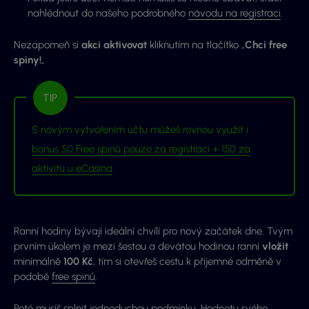
nahlédnout do našeho podrobného
návodu na registraci
.
Nezapomeň si
akci aktivovat
kliknutím na tlačítko „
Chci free
spiny!
„
S novým vytvořením účtu můžeš rovnou využít i
bonus 50 Free spinů pouze za registraci + 150 za
aktivitu u eCasina
Ranní hodiny bývají ideální chvílí pro nový začátek dne. Tvým
prvním úkolem je mezi
šestou a devátou hodinou ranní
vložit
minimálně
100 Kč
, tím si otevřeš cestu k příjemné odměně v
podobě
free spinů
.
Poté musíš splnit jednoduchou podmínku.
Hodnotu svého