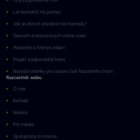
Hraj zodpovědně | 18+
List kontaktů na pomoc
Jak se zbavit závislosti na hazardu?
Seznam licencovaných online casin
Hazardní a loterijní zákon
Projekt zodpovědné hraní
Národní stránky pro snížení rizik hazardního hraní
Rozcestník webu
O nás
Kontakt
Kariéra
Pro média
Spolupráce a inzerce