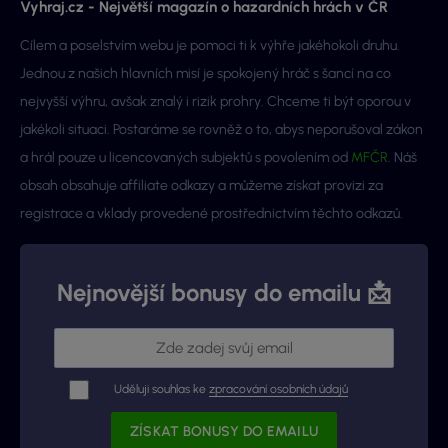
Vyhraj.cz - Největší magazín o hazardních hrách v ČR
Cílem a poselstvím webu je pomoci ti k výhře jakéhokoli druhu.
Jednou z našich hlavních misí je spokojený hráč s šancí na co
nejvyšší výhru, avšak znalý i rizik prohry. Chceme ti být oporou v
jakékoli situaci. Postaráme se rovněž o to, abys neporušoval zákon
a hrál pouze u licencovaných subjektů s povolením od
MFČR
. Náš
obsah obsahuje affiliate odkazy a můžeme získat provizi za
registrace a vklady provedené prostřednictvím těchto odkazů.
Nejnovější bonusy do emailu 📩
Uděluji souhlas ke
zpracování osobních údajů