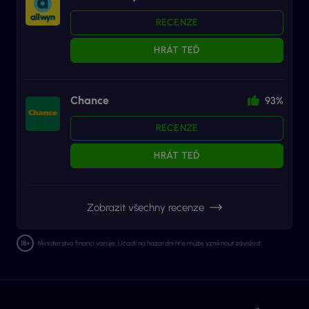
RECENZE
HRÁT TEĎ
Chance
93%
RECENZE
HRÁT TEĎ
Zobrazit všechny recenze
Ministerstvo financí varuje: Účastí na hazardní hře může vzniknout závislost.