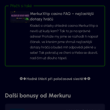
Přečti si také
MerkurXtip casino FAQ – nejčastější
dotazy hráčů
Kladeš si otázky ohledně casina MerkurXtip a
nevíš už kudy kam? Tak to jsi na správné
adrese! Protože my jsme se rozhodli ti napsat
článek, ve kterém jsme shrnuli nejčastější
dotazy hráčů a budeš mít odpovědi pěkně u
sebe! Tak pokračuj ve čtení a třeba se dozvíš,
nad čím už dlouho tápeš.
⚽🍀Hodně štěstí při poločasové siestě!🍀⚽
Další bonusy od Merkuru