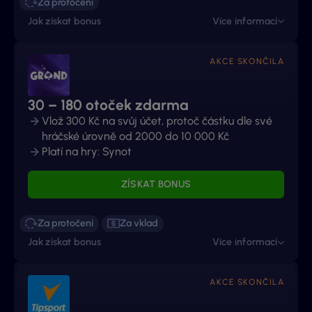
Za protočení
Jak získat bonus
AKCE SKONČILA
30 – 180 otoček zdarma
Vlož 300 Kč na svůj účet, protoč částku dle své
hráčské úrovně od 2000 do 10 000 Kč
Platí na hry: Synot
ZÍSKAT BONUS
Za protočení
Za vklad
Jak získat bonus
AKCE SKONČILA