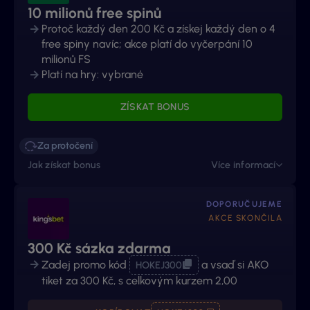
10 milionů free spinů
Protoč každý den 200 Kč a získej každý den o 4
free spiny navíc; akce platí do vyčerpání 10
milionů FS
Platí na hry: vybrané
ZÍSKAT BONUS
Za protočení
Jak získat bonus
DOPORUČUJEME
AKCE SKONČILA
300 Kč sázka zdarma
Zadej promo kód
a vsaď si AKO
HOKEJ300
tiket za 300 Kč, s celkovým kurzem 2,00