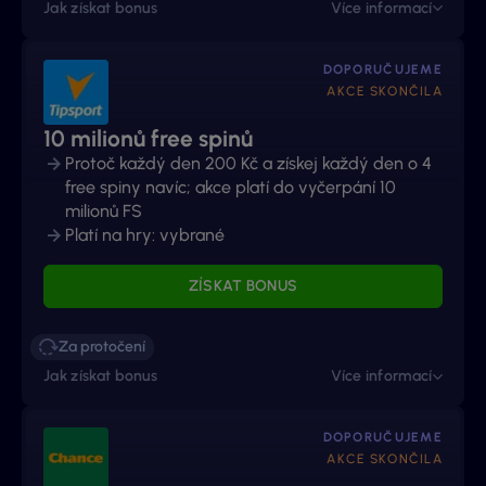
Jak získat bonus
DOPORUČUJEME
AKCE SKONČILA
10 milionů free spinů
Protoč každý den 200 Kč a získej každý den o 4
free spiny navíc; akce platí do vyčerpání 10
milionů FS
Platí na hry: vybrané
ZÍSKAT BONUS
Za protočení
Jak získat bonus
DOPORUČUJEME
AKCE SKONČILA