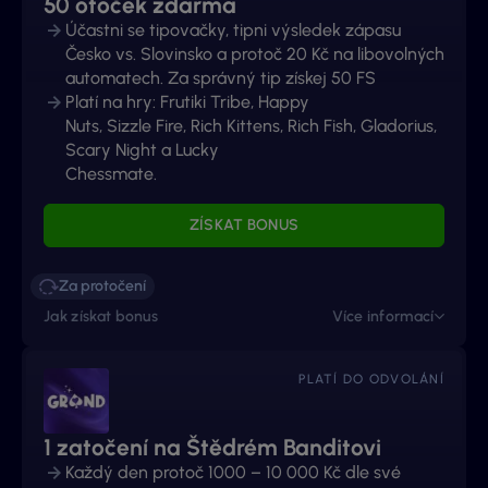
50 otoček zdarma
Účastni se tipovačky, tipni výsledek zápasu
Česko vs. Slovinsko a protoč 20 Kč na libovolných
automatech. Za správný tip získej 50 FS
Platí na hry: Frutiki Tribe, Happy
Nuts, Sizzle Fire, Rich Kittens, Rich Fish, Gladorius,
Scary Night a Lucky
Chessmate.
ZÍSKAT BONUS
Za protočení
Jak získat bonus
PLATÍ DO ODVOLÁNÍ
1 zatočení na Štědrém Banditovi
Každý den protoč 1000 – 10 000 Kč dle své