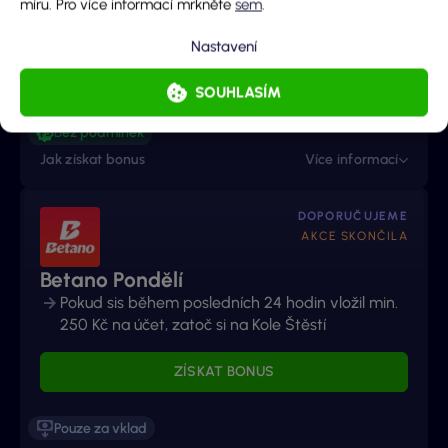
míru. Pro více informací mrkněte
sem
.
Přihlas se a otevři si jeden ze čtyř Lucky Boxů
ukrývajících odměnu, lze využít 1x denně
Nastavení
ZÍSKAT BONUS
SOUHLASÍM
Bez podmínek
Jak získat bonus
DOPORUČUJEME
AKCE SKONČILA
Betano Pondělí
Pokud sis během posledních 24 hodin vložil min.
250 Kč na účet, zatoč si na Kole Štěstí
ZÍSKAT BONUS
Pouze za vklad