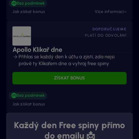
Bez podmínek
Jak získat bonus
DOPORUČUJEME
PLATÍ DO ODVOLÁNÍ
Apollo Klikař dne
Přihlas se každý den k účtu a zjisti, zda nejsi
právě ty Klikařem dne a vyhraj free spiny
ZÍSKAT BONUS
Bez podmínek
Jak získat bonus
Každý den Free spiny přímo
do emailu 📩