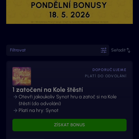
Filtrovat
Seřadit
DOPORUČUJEME
PLATÍ DO ODVOLÁNÍ
1 zatočení na Kole štěstí
Otevři jakoukoliv Synot hru a zatoč si na Kole
štěstí (do odvolání)
Platí na hry: Synot
ZÍSKAT BONUS