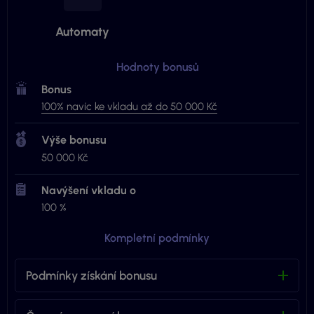
Automaty
Hodnoty bonusů
Bonus
100% navíc ke vkladu až do 50 000 Kč
Výše bonusu
50 000 Kč
Navýšení vkladu o
100 %
Kompletní podmínky
Podmínky získání bonusu