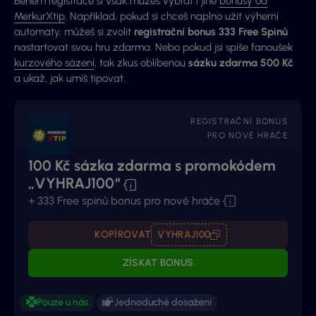
Během registrace si však můžeš vybrat i jiné
bonusy od
MerkurXtip
. Například, pokud si chceš naplno užít výherní
automaty, můžeš si zvolit
registrační bonus 333 Free Spinů
nastartovat svou hru zdarma. Nebo pokud jsi spíše fanoušek
kurzového sázení
, tak zkus oblíbenou
sázku zdarma 500 Kč
a ukaž, jak umíš tipovat.
REGISTRAČNÍ BONUS
PRO NOVÉ HRÁČE
100 Kč sázka zdarma s promokódem
„VYHRAJ100“
+ 333 Free spinů bonus pro nové hráče
KOPÍROVAT
VYHRAJ100
ZÍSKAT BONUS
Pouze u nás
Jednoduché dosažení