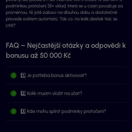
podmínkou protočení 35× vklad, která se u casin považuje za
průměrnou, tě jistě zabaví na dlouhou dobu a dostatečně
provede světem automatů. Tak co, na kolik desítek tisíc se
cítíš?
FAQ – Nejčastější otázky a odpovědi k
bonusu až 50 000 Kč
1️⃣ Je potřeba bonus aktivovat?
2️⃣ Kolik musím vložit na účet?
3️⃣ Kde mohu splnit podmínky protočení?