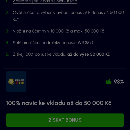
Zaregistruj se v casinu MerkurXtip
Ověř si účet a vyber si uvítací bonus „VIP Bonus až 50 000
Kč“
Vlož si na účet min. 10 000 Kč a max. 50 000 Kč
Splň protáčení podmínky bonusu (WR 35x)
Získej 100% bonus ke vkladu,
až do výše 50 000 Kč
93%
100% navíc ke vkladu až do 50 000 Kč
ZÍSKAT BONUS