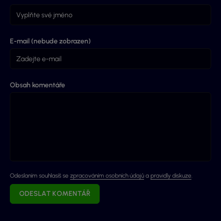
E-mail (nebude zobrazen)
Obsah komentáře
Odeslaním souhlasíš se
zpracováním osobních údajů
a
pravidly diskuze
.
ODESLAT KOMENTÁŘ