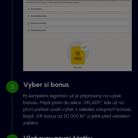
Vyber si bonus
Po kompletní registraci už jsi připravený na výběr
bonusu. Přejdi proto do sekce „VKLADY“, kde už na
první pohled uvidíš výběr z několika vstupních bonusů.
Najdi „VIP bonus až 50 000 Kč“ a ještě před vkladem
zaklikni.