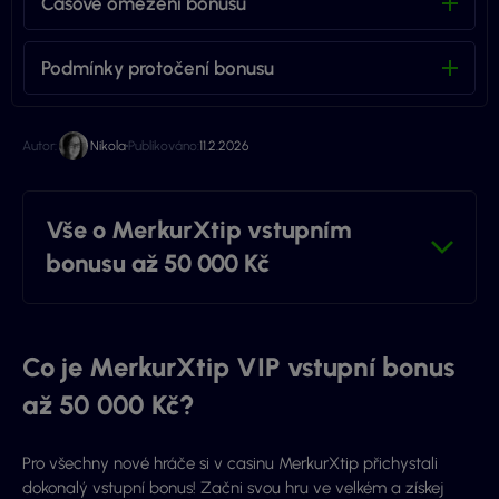
Časové omezení bonusu
Podmínky protočení bonusu
Autor:
Nikola
Publikováno:
11.2.2026
Vše o MerkurXtip vstupním
bonusu až 50 000 Kč
Co je MerkurXtip VIP vstupní bonus
až 50 000 Kč?
Pro všechny nové hráče si v casinu MerkurXtip přichystali
dokonalý vstupní bonus! Začni svou hru ve velkém a získej