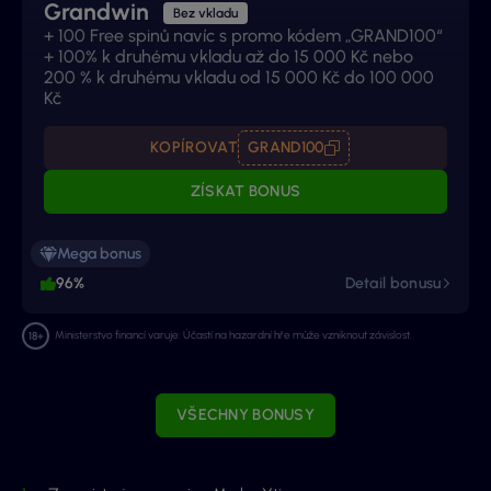
Grandwin
Bez vkladu
+ 100 Free spinů navíc s promo kódem „GRAND100“
+ 100% k druhému vkladu až do 15 000 Kč nebo
200 % k druhému vkladu od 15 000 Kč do 100 000
Kč
KOPÍROVAT
GRAND100
ZÍSKAT BONUS
Mega bonus
96%
Detail bonusu
Ministerstvo financí varuje: Účastí na hazardní hře může vzniknout závislost.
VŠECHNY BONUSY