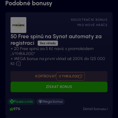
Podobné bonusy
REGISTRAČNÍ BONUS
PRO NOVÉ HRÁČE
50 Free spinů na Synot automaty za
registraci
Bez vkladu
+ 20 Free spinů za 5 Kč navíc s promokódem
„VYHRAJ100“
+ MEGA bonus na první vklad až 250% do 125 000
Kč
KOPÍROVAT
VYHRAJ100
ZÍSKAT BONUS
Pouze u nás
Mega bonus
97%
Detail bonusu