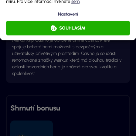
míru. Pro více informací mrkněte
sem
.
Promokód
Bonus za registraci u MerkurXtip
Nastavení
Jak vybrat peníze na účet
FAQ - nejčastější dotazy hráčů
Merkur live casino
SOUHLASÍM
MerkurXtip VIP bonus
MerkurXtip Casino je oblíbené online casino, které
spojuje bohaté herní možnosti s bezpečným a
uživatelsky přívětivým prostředím. Casino je součástí
renomované značky Merkur, která má dlouhou tradici v
oblasti hazardních her a je známá pro svou kvalitu a
spolehlivost.
Shrnutí bonusu