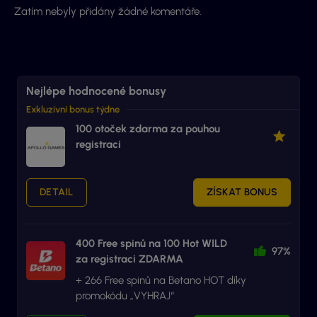
Zatím nebyly přidány žádné komentáře.
Nejlépe hodnocené bonusy
Exkluzivní bonus týdne
100 otoček zdarma za pouhou
registraci
DETAIL
ZÍSKAT BONUS
400 Free spinů na 100 Hot WILD
97%
za registraci ZDARMA
+ 266 Free spinů na Betano HOT díky
promokódu „VYHRAJ“