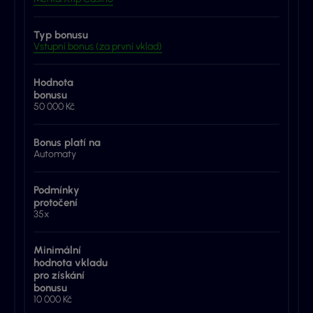
Typ bonusu
Vstupní bonus (za první vklad)
Hodnota
bonusu
50 000 Kč
Bonus platí na
Automaty
Podmínky
protočení
35x
Minimální
hodnota vkladu
pro získání
bonusu
10 000 Kč