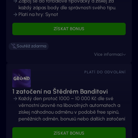
Zapoj se do fotbalové tipovačky a získej za
každý zápas body dle správnosti svého tipu.
Platí na hry: Synot
ZÍSKAT BONUS
Soutěž zdarma
PLATÍ DO ODVOLÁNÍ
1 zatočení na Štědrém Banditovi
Každý den protoč 1000 – 10 000 Kč dle své
věrnostní úrovně na libovolných automatech a
získej náhodnou odměnu v podobě free spinů,
peněžních odměn, bonusů nebo dalších zatočení
ZÍSKAT BONUS