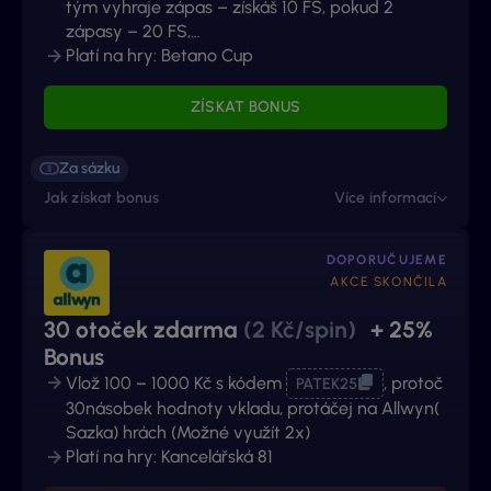
tým vyhraje zápas – získáš 10 FS, pokud 2
zápasy – 20 FS,…
Platí na hry: Betano Cup
ZÍSKAT BONUS
Za sázku
Jak získat bonus
DOPORUČUJEME
AKCE SKONČILA
30 otoček zdarma
(2 Kč/spin)
+ 25%
Bonus
Vlož 100 – 1000 Kč s kódem
, protoč
PATEK25
30násobek hodnoty vkladu, protáčej na Allwyn(
Sazka) hrách (Možné využít 2x)
Platí na hry: Kancelářská 81