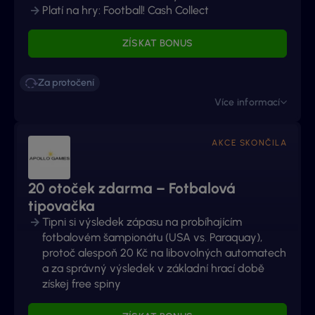
Platí na hry: Football! Cash Collect
ZÍSKAT BONUS
Za protočení
AKCE SKONČILA
20 otoček zdarma – Fotbalová
tipovačka
Tipni si výsledek zápasu na probíhajícím
fotbalovém šampionátu (USA vs. Paraquay),
protoč alespoň 20 Kč na libovolných automatech
a za správný výsledek v základní hrací době
získej free spiny