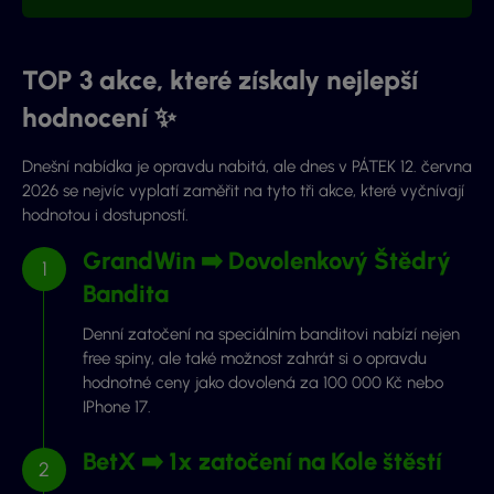
TOP 3 akce, které získaly nejlepší
hodnocení ✨
Dnešní nabídka je opravdu nabitá, ale dnes v PÁTEK 12. června
2026 se nejvíc vyplatí zaměřit na tyto tři akce, které vyčnívají
hodnotou i dostupností.
GrandWin ➡️ Dovolenkový Štědrý
Bandita
Denní zatočení na speciálním banditovi nabízí nejen
free spiny, ale také možnost zahrát si o opravdu
hodnotné ceny jako dovolená za 100 000 Kč nebo
IPhone 17.
BetX ➡️ 1x zatočení na Kole štěstí