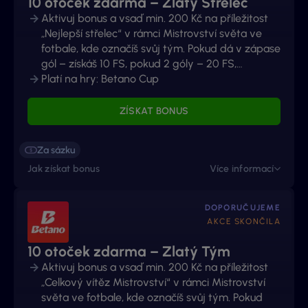
10 otoček zdarma – Zlatý Střelec
Aktivuj bonus a vsaď min. 200 Kč na příležitost
„Nejlepší střelec“ v rámci Mistrovství světa ve
fotbale, kde označíš svůj tým. Pokud dá v zápase
gól – získáš 10 FS, pokud 2 góly – 20 FS,…
Platí na hry: Betano Cup
ZÍSKAT BONUS
Za sázku
Jak získat bonus
DOPORUČUJEME
AKCE SKONČILA
10 otoček zdarma – Zlatý Tým
Aktivuj bonus a vsaď min. 200 Kč na příležitost
„Celkový vítěz Mistrovství“ v rámci Mistrovství
světa ve fotbale, kde označíš svůj tým. Pokud