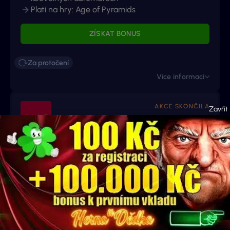
Platí na hry: Age of Pyramids
ZÍSKAT BONUS
Za protočení
AKCE SKONČILA
Soutěž o 2000 Kč ve free spinech
Protoč 300 Kč na automatech Tech4Bet a získej 1
tiket do slosování. Více tiketů = vyšší šance na
výhru.
Platí na hry: vybrané
ZÍSKAT BONUS