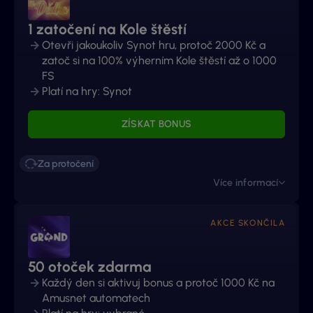
1 zatočení na Kole štěstí
Otevři jakoukoliv Synot hru, protoč 2000 Kč a
zatoč si na 100% výherním Kole štěstí až o 1000
FS
Platí na hry: Synot
ZÍSKAT BONUS
Za protočení
AKCE SKONČILA
50 otoček zdarma
Každý den si aktivuj bonus a protoč 1000 Kč na
Amusnet automatech