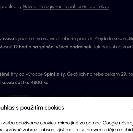
áš přehledný
Návod na registraci a přihlášení do Tokya
.
tivovat
, jinak se tvá aktivita nebude počítat. Přejdi do sekce
„B
 přesně
12 hodin na splnění všech podmínek
, tak neusni na vavř
těné hry
od výrobce
Spinfinity.
Čeká jich na tebe celkem
29,
ta
elkovou částku 4800 Kč
.
uhlas s použitím cookies
 webu používáme cookies, mimo jiné za pomoci Google nástroj
e správně zobrazit obsah, zjistíme, co se na webu děje a nab