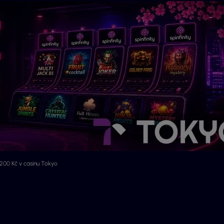
200 Kč v casinu Tokyo