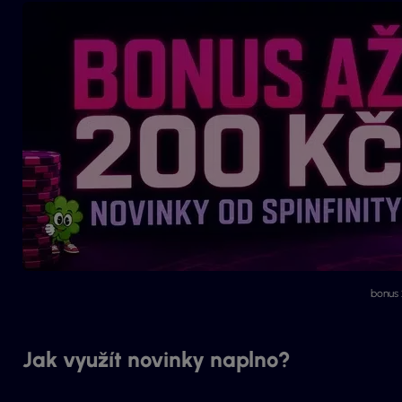
bonus 
Jak využít novinky naplno?