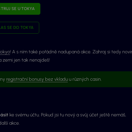
STRUJ SE U TOKYA
LAS SE DO TOKYA
Tokyo
! A s ním také pořádně nadupaná akce. Zahraj si tedy nov
na zemi jen tak nenajdeš!
hny
registrační bonusy bez vkladu
u různých casin.
lásit
ke svému účtu. Pokud jsi tu nový a svůj účet ještě nemáš,
další akce.