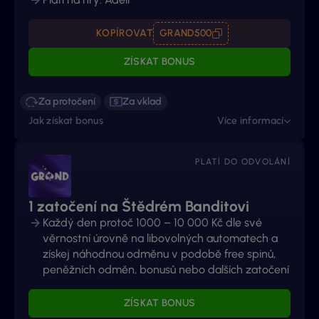
KOPÍROVAT
GRAND500
ZÍSKAT BONUS
Za protočení
Za vklad
Jak získat bonus
PLATÍ DO ODVOLÁNÍ
1 zatočení na Štědrém Banditovi
Každý den protoč 1000 – 10 000 Kč dle své
věrnostní úrovně na libovolných automatech a
získej náhodnou odměnu v podobě free spinů,
peněžních odměn, bonusů nebo dalších zatočení
ZÍSKAT BONUS