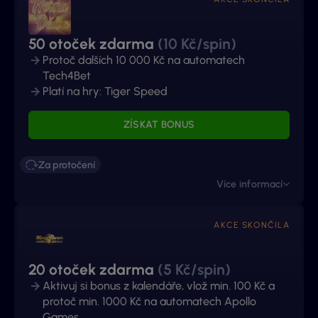
50 otoček zdarma
(10 Kč/spin)
Protoč dalších 10 000 Kč na automatech
Tech4Bet
Platí na hry: Tiger Speed
ZÍSKAT BONUS
Za protočení
AKCE SKONČILA
20 otoček zdarma
(5 Kč/spin)
Aktivuj si bonus z kalendáře, vlož min. 100 Kč a
protoč min. 1000 Kč na automatech Apollo
Games