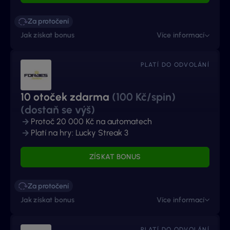
Za protočení
Jak získat bonus
PLATÍ DO ODVOLÁNÍ
10 otoček zdarma
(100 Kč/spin)
(dostaň se výš)
Protoč 20 000 Kč na automatech
Platí na hry: Lucky Streak 3
ZÍSKAT BONUS
Za protočení
Jak získat bonus
PLATÍ DO ODVOLÁNÍ