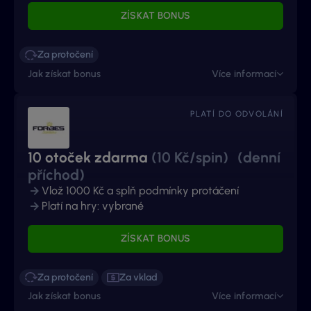
ZÍSKAT BONUS
Za protočení
Jak získat bonus
PLATÍ DO ODVOLÁNÍ
10 otoček zdarma
(10 Kč/spin)
(denní
příchod)
Vlož 1000 Kč a splň podmínky protáčení
Platí na hry: vybrané
ZÍSKAT BONUS
Za protočení
Za vklad
Jak získat bonus