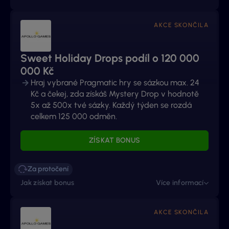
AKCE SKONČILA
Sweet Holiday Drops podíl o 120 000
000 Kč
Hraj vybrané Pragmatic hry se sázkou max. 24
Kč a čekej, zda získáš Mystery Drop v hodnotě
5x až 500x tvé sázky. Každý týden se rozdá
celkem 125 000 odměn.
ZÍSKAT BONUS
Za protočení
Jak získat bonus
AKCE SKONČILA