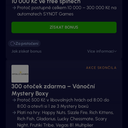
10 000 Kč ve free spinech
Protoč postupně celkem 10 000 – 300 000 Kč na
automatech SYNOT Games
ZÍSKAT BONUS
Za protočení
Jak získat bonus
AKCE SKONČILA
300 otoček zdarma – Vánoční
Mystery Boxy
Protoč 500 Kč v libovolných hrách od 8:00 do
8:00 a otevři si 1 ze 3 Mystery boxů
Platí na hry: Happy Nuts, Sizzle Fire, Rich Kittens,
Rich Fish, Gladorius, Lucky Chessmate, Scary
Night, Frutiki Tribe, Vegas 81 Multiplier