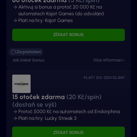
Aktivuj si bonus a protoč 20 000 Kč na
automatech Kajot Games (do odvolání)
Platí na hry: Kajot Games
ZÍSKAT BONUS
Za protočení
Jak získat bonus
PLATÍ DO ODVOLÁNÍ
15 otoček zdarma
(20 Kč/spin)
(dostaň se výš)
Protoč 5000 Kč na automatech od Endorphina
Platí na hry: Lucky Streak 3
ZÍSKAT BONUS