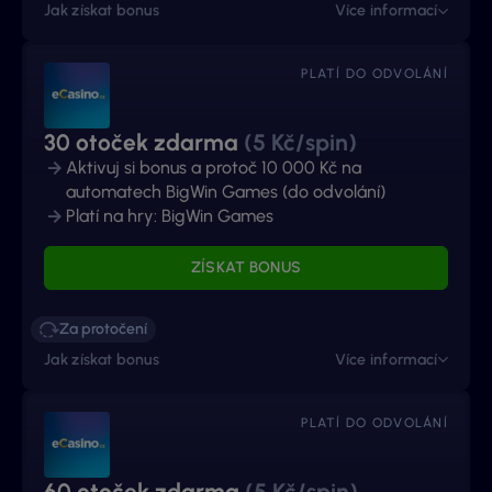
Jak získat bonus
PLATÍ DO ODVOLÁNÍ
30 otoček zdarma
(5 Kč/spin)
Aktivuj si bonus a protoč 10 000 Kč na
automatech BigWin Games (do odvolání)
Platí na hry: BigWin Games
ZÍSKAT BONUS
Za protočení
Jak získat bonus
PLATÍ DO ODVOLÁNÍ
60 otoček zdarma
(5 Kč/spin)