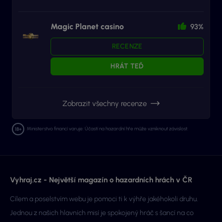
Magic Planet casino
93%
RECENZE
HRÁT TEĎ
Zobrazit všechny recenze
Ministerstvo financí varuje: Účastí na hazardní hře může vzniknout závislost.
Vyhraj.cz - Největší magazín o hazardních hrách v ČR
Cílem a poselstvím webu je pomoci ti k výhře jakéhokoli druhu.
Jednou z našich hlavních misí je spokojený hráč s šancí na co