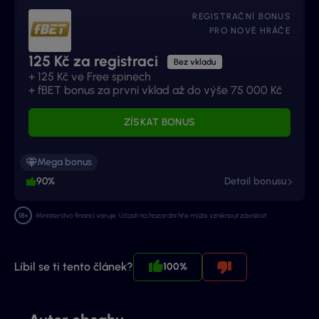
REGISTRAČNÍ BONUS
PRO NOVÉ HRÁČE
125 Kč za registraci
Bez vkladu
+ 125 Kč ve Free spinech
+ fBET bonus za první vklad až do výše 75 000 Kč
ZÍSKAT BONUS
Mega bonus
90%
Detail bonusu
Ministerstvo financí varuje: Účastí na hazardní hře může vzniknout závislost.
Líbil se ti tento článek?
100%