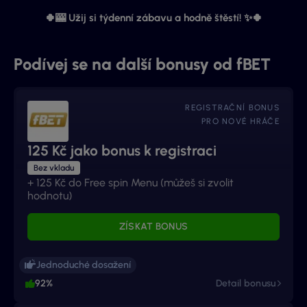
🍀🎰 Užij si týdenní zábavu a hodně štěstí! ✨🍀
Podívej se na další bonusy od fBET
REGISTRAČNÍ BONUS
PRO NOVÉ HRÁČE
125 Kč jako bonus k registraci
Bez vkladu
+ 125 Kč do Free spin Menu (můžeš si zvolit
hodnotu)
ZÍSKAT BONUS
Jednoduché dosažení
92%
Detail bonusu