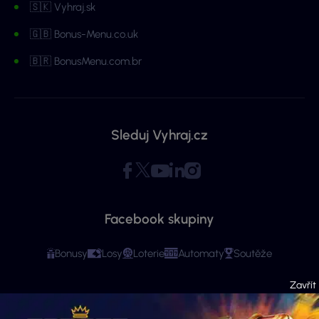
🇸🇰 Vyhraj.sk
🇬🇧 Bonus-Menu.co.uk
🇧🇷 BonusMenu.com.br
Sleduj Vyhraj.cz
Facebook skupiny
Bonusy
Losy
Loterie
Automaty
Soutěže
Copyright © 2026 - Všechna práva vyhrazena. Vyhraj.cz | Ministerstvo financí