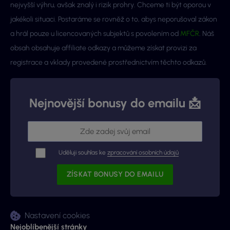
nejvyšší výhru, avšak znalý i rizik prohry. Chceme ti být oporou v
jakékoli situaci. Postaráme se rovněž o to, abys neporušoval zákon
a hrál pouze u licencovaných subjektů s povolením od
MFČR
. Náš
obsah obsahuje affiliate odkazy a můžeme získat provizi za
registrace a vklady provedené prostřednictvím těchto odkazů.
Nejnovější bonusy do emailu 📩
Uděluji souhlas ke
zpracování osobních údajů
Nastavení cookies
Nejoblíbenější stránky