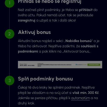
Přihlas se nebo se registruj
Než začneš plnit podmínky, je třeba se
přihlásit
do
svého účtu. Pokud nemáš účet, tak se jednoduše
zaregistruj
a užiješ si tak i další akce!
Aktivuj bonus
Aktuální bonus najdeš v sekci „
Nabídka bonusů
“ a je
třeba ho aktivovat. Nejdříve zaškrtni, že
souhlasíš s
podmínkami
a pak klikni na „Aktivovat bonus„.
Splň podmínky bonusu
Čekají tě dva kroky ke splnění podmínek. Nejdříve
přejdi ke vkladům a na svůj účet si
vlož min. 300 Kč
.
Jakmile se peníze přičtou, přejdi k
automatům
a na
druhý krok.