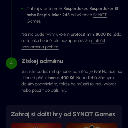
Zahraj si automaty
Respin Joker, Respin Joker 81
nebo Respin Joker 243
od výrobce
SYNOT
Games
.
Na nic bude tvým úkolem
protočit min. 8000 Kč
. Zda
se to jako hodně, ale nezapomeň, že
protočit
neznamená prohrát
.
Získej odměnu
Jakmile budeš mít splněno, odměna je tvá! Na účet se
ti ihned přičte
bonus 400 Kč
. Nepodléhá žádným
dalším podmínkám, takže ho můžeš rovnou
vybrat
nebo
použít
do další hry.
Zahraj si další hry od SYNOT Games