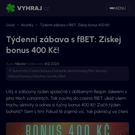
MENU
Úvod
Novinky
Týdenní zábava s fBET: Získej bonus 400 Kč!
Týdenní zábava s fBET: Získej
bonus 400 Kč!
Autor:
Nikola
Publikováno:
8.12.2025
Automaty
,
Casino bonusy
,
Dočasné denní bonusy
,
fBet bonusy
,
Reload bonusy
,
Všechny novinky
,
fBet
Užij si zábavný týden společně s oblíbeným Respin Jokerem v
jeho třech variantách. Tak zavítej do casina fBET, ukaž všem
trochu aktivity a odnes si tučný bonus 400 Kč! Začít týden
bohatší? Sem s tím! Pokud tě zajímá víc, tak pokračuj ve čtení.