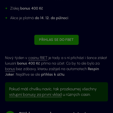
Získej
bonus 400 Kč
Akce je platná
do 14. 12. do půlnoci
PŘIHLAS SE DO FBET
Nový týden v
casinu fBET
je tady a s ní přichází i šance získat
luxusní
bonus 400 Kč
přímo na účet. Co by to ale bylo za
bonus
bez zábavy, kterou zažiješ na automatech
Respin
Joker
. Nejdříve se ale
přihlas k účtu
.
Pokud máš chvilku navíc, tak prozkoumej všechny
vstupní bonusy za první vklad
u různých casin.