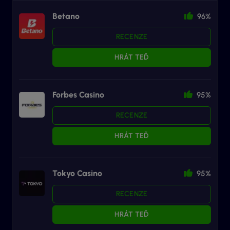
Betano
96%
RECENZE
HRÁT TEĎ
Forbes Casino
95%
RECENZE
HRÁT TEĎ
Tokyo Casino
95%
RECENZE
HRÁT TEĎ