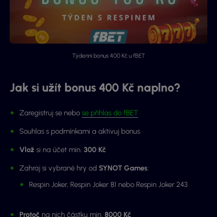
Týdenní bonus 400 Kč u fBET
Jak si užít bonus 400 Kč naplno?
Zaregistruj se nebo
se přihlas do fBET
Souhlas s podmínkami a aktivuj bonus
Vlož
si na účet min.
300 Kč
Zahraj si vybrané hry od
SYNOT Games
:
Respin Joker, Respin Joker 81 nebo Respin Joker 243
Protoč
na nich částku min.
8000 Kč