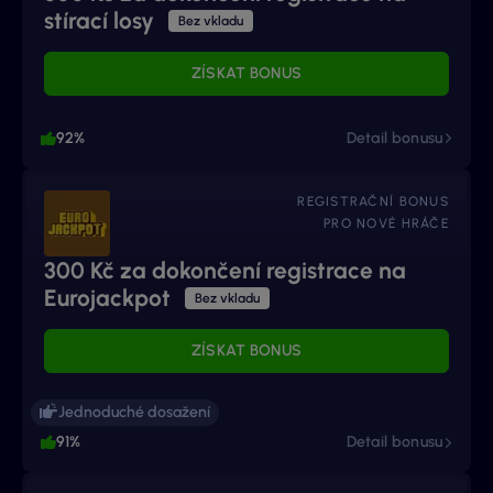
stírací losy
Bez vkladu
ZÍSKAT BONUS
92%
Detail bonusu
REGISTRAČNÍ BONUS
PRO NOVÉ HRÁČE
300 Kč za dokončení registrace na
Eurojackpot
Bez vkladu
ZÍSKAT BONUS
Jednoduché dosažení
91%
Detail bonusu