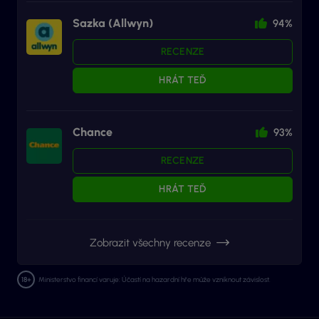
Sazka (Allwyn)
94%
RECENZE
HRÁT TEĎ
Chance
93%
RECENZE
HRÁT TEĎ
Zobrazit všechny recenze
Ministerstvo financí varuje: Účastí na hazardní hře může vzniknout závislost.