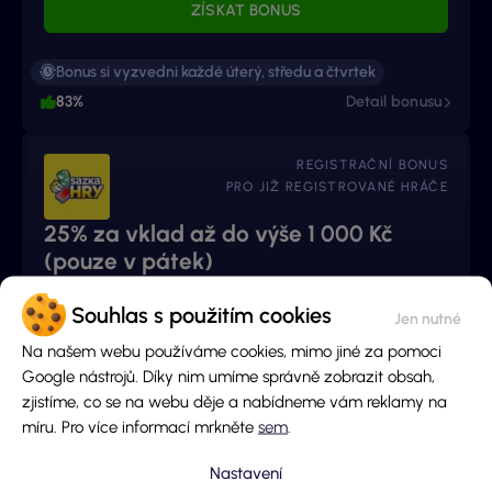
ZÍSKAT BONUS
Bonus si vyzvedni každé úterý, středu a čtvrtek
83%
Detail bonusu
REGISTRAČNÍ BONUS
PRO JIŽ REGISTROVANÉ HRÁČE
25% za vklad až do výše 1 000 Kč
(pouze v pátek)
Souhlas s použitím cookies
KOPÍROVAT
PATEK25
Na našem webu používáme cookies, mimo jiné za pomoci
ZÍSKAT BONUS
Google nástrojů. Díky nim umíme správně zobrazit obsah,
zjistíme, co se na webu děje a nabídneme vám reklamy na
Platí každý pátek
míru. Pro více informací mrkněte
sem
.
79%
Detail bonusu
Nastavení