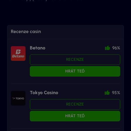
Recenze casin
Betano
96%
RECENZE
HRÁT TEĎ
Tokyo Casino
95%
RECENZE
HRÁT TEĎ