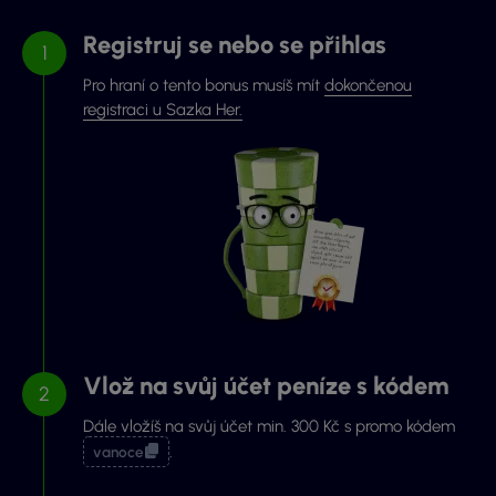
Registruj se nebo se přihlas
Pro hraní o tento bonus musíš mít
dokončenou
registraci u Sazka Her.
Vlož na svůj účet peníze s kódem
Dále vložíš na svůj účet min. 300 Kč s promo kódem
.
vanoce