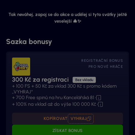
Tak neváhej, zapoj se do akce a udělej si tyto svátky ještě
veselejší 🎄✨
Sazka bonusy
REGISTRAČNÍ BONUS
PRO NOVÉ HRÁČE
300 Kč za registraci
Bez vkladu
+ 100 FS + 50 Kč za vklad 300 Kč s promo kódem
„VYHRAJ“
+ 700 Free spinů na hru Kancelářská 81
+ 100% na vklad až do výše 100 000 Kč
KOPÍROVAT
VYHRAJ
ZÍSKAT BONUS