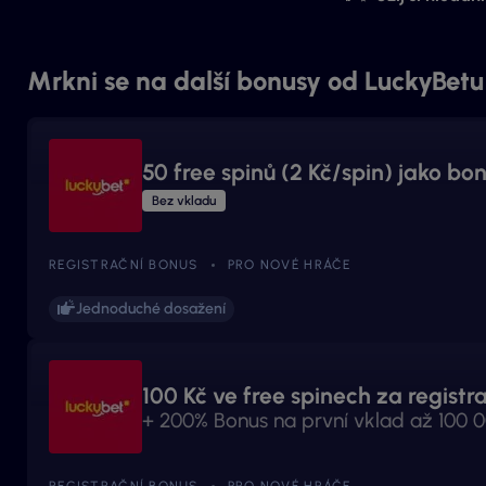
Mrkni se na další bonusy od LuckyBetu
50 free spinů (2 Kč/spin) jako bo
Bez vkladu
REGISTRAČNÍ BONUS
PRO NOVÉ HRÁČE
Jednoduché dosažení
100 Kč ve free spinech za registra
+ 200% Bonus na první vklad až 100 