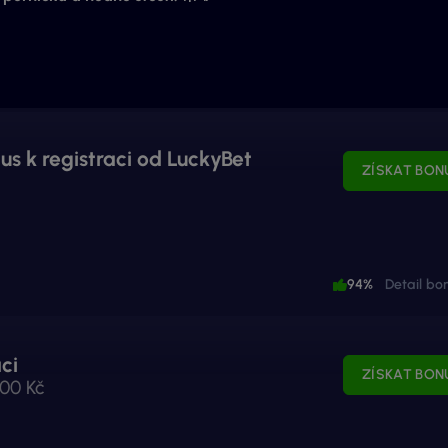
nus k registraci od LuckyBet
ZÍSKAT BON
94%
Detail bo
ci
ZÍSKAT BON
000 Kč