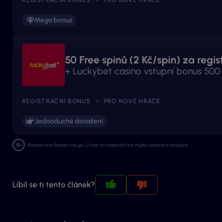
REGISTRAČNÍ BONUS
PRO NOVÉ HRÁČE
Mega bonus
50 Free spinů (2 Kč/spin) za regis
+ Luckybet casino vstupní bonus 500 
REGISTRAČNÍ BONUS
PRO NOVÉ HRÁČE
Jednoduché dosažení
Ministerstvo financí varuje: Účastí na hazardní hře může vzniknout závislost.
Líbil se ti tento článek?