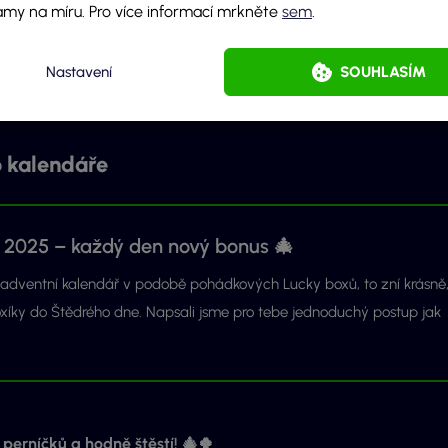
amy na míru. Pro více informací mrkněte
sem
.
. Jelikož perníčků je ukryto
5
, celkem protočíš
500 Kč.
Nastavení
SOUHLASÍM
Zóně
), získáš
50 Zlaťáků
, které můžeš poté můžeš využít v Obch
 kalendáře
 2025 – každý den nový bonus 🎄
o adventní kalendář v podobě pohádkových Lucky boxů, to zní krásně
oxíky do Štědrého dne. Napsali jsme pro tebe jednoduchý postup jak
í perníčků a hodně štěstí! 🎄🍀