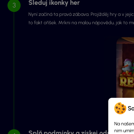
Sleduj ikonky her
Nyní začíná ta pravá zábava. Projížděj hry a v jeji
to fakt oříšek. Mrkni na malou nápovědu, jak to 
So
Na našem
nim umím
Splň podmínky a získej odměnu