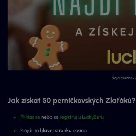
Najdi perníček 
Jak získat 50 perníčkovských Zlaťáků?
Přihlas se
nebo se
registruj u LuckyBetu
Přejdi na
hlavní stránku
casina