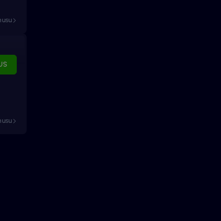
nusu
US
nusu