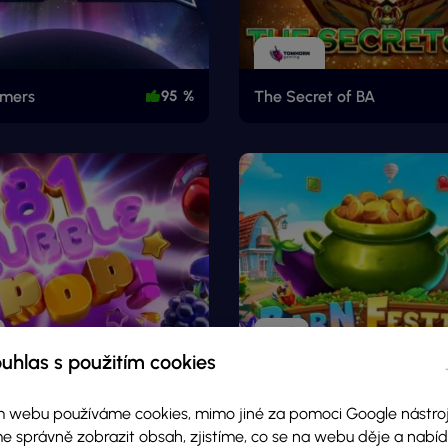
mers
95 %
The Secret of BA
uhlas s použitím cookies
 Pop
94 %
Barn Festival
 webu používáme cookies, mimo jiné za pomoci Google nástroj
e správně zobrazit obsah, zjistíme, co se na webu děje a nab