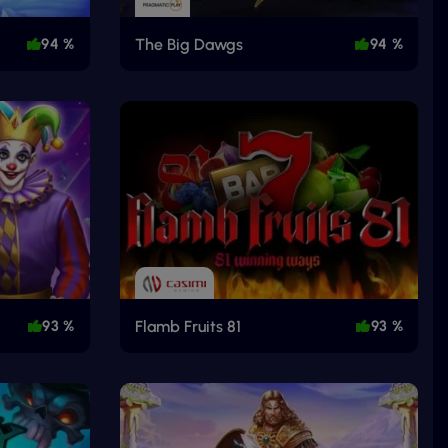
94 %
The Big Dawgs
94 %
93 %
Flamb Fruits 81
93 %