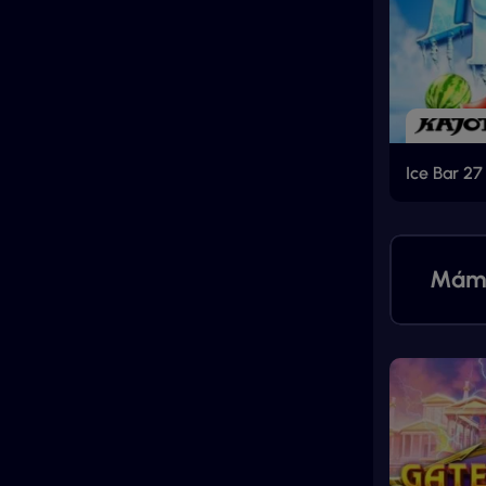
Ice Bar 27
Máme