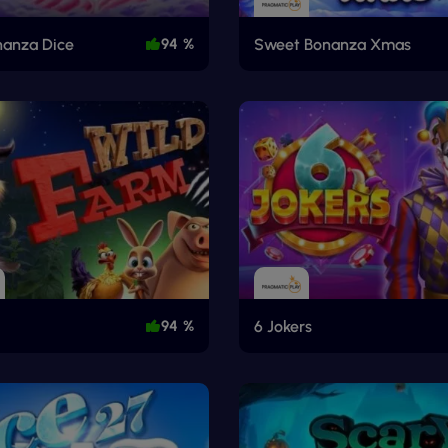
anza Dice
94 %
Sweet Bonanza Xmas
94 %
6 Jokers