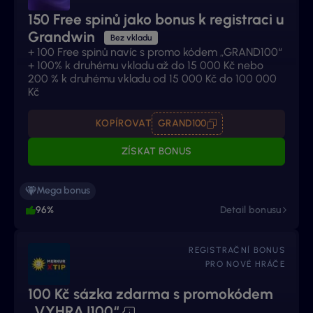
150 Free spinů jako bonus k registraci u
Grandwin
Bez vkladu
+ 100 Free spinů navíc s promo kódem „GRAND100“
+ 100% k druhému vkladu až do 15 000 Kč nebo
200 % k druhému vkladu od 15 000 Kč do 100 000
Kč
KOPÍROVAT
GRAND100
ZÍSKAT BONUS
Mega bonus
96%
Detail bonusu
REGISTRAČNÍ BONUS
PRO NOVÉ HRÁČE
100 Kč sázka zdarma s promokódem
„VYHRAJ100“