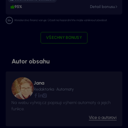
95%
Detail bonusu
Ministerstvo financí varuje: Účastí na hazardní hře může vzniknout závislost.
VŠECHNY BONUSY
Autor obsahu
Jana
Redaktorka · Automaty
Na webu vyhraj.cz popisuji výherní automaty a jejich
funkce.
Více o autorovi