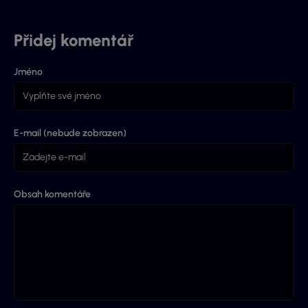
Přidej komentář
Jméno
E-mail (nebude zobrazen)
Obsah komentáře