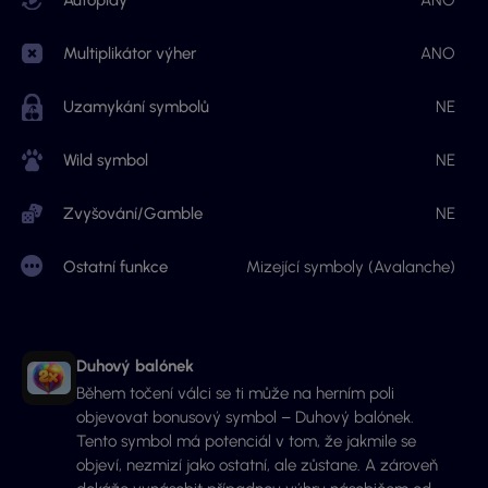
Autoplay
ANO
Multiplikátor výher
ANO
Uzamykání symbolů
NE
Wild symbol
NE
Zvyšování/Gamble
NE
Ostatní funkce
Mizející symboly (Avalanche)
Duhový balónek
Během točení válci se ti může na herním poli
objevovat bonusový symbol – Duhový balónek.
Tento symbol má potenciál v tom, že jakmile se
objeví, nezmizí jako ostatní, ale zůstane. A zároveň