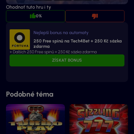
Ohodnoť tuto hru i ty
0%
Nejlepší bonus na automaty
250 Free spinů na Tech4Bet + 250 Kč sázka
zdarma
+ Dalších 250 Free spinů + 250 Kč sázka zdarma
ZÍSKAT BONUS
Podobné téma