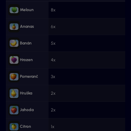
Meloun
8x
Ananas
6x
Banán
5x
Hrozen
4x
Pomeranč
3x
Hruška
2x
Jahoda
2x
Citron
1x