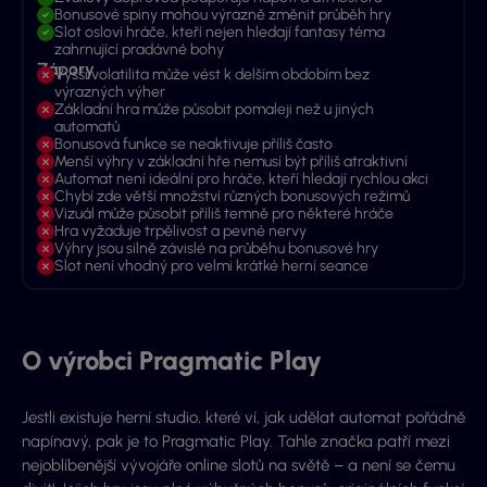
Bonusové spiny mohou výrazně změnit průběh hry
Slot osloví hráče, kteří nejen hledají fantasy téma
zahrnující pradávné bohy
Zápory
Vyšší volatilita může vést k delším obdobím bez
výrazných výher
Základní hra může působit pomaleji než u jiných
automatů
Bonusová funkce se neaktivuje příliš často
Menší výhry v základní hře nemusí být příliš atraktivní
Automat není ideální pro hráče, kteří hledají rychlou akci
Chybí zde větší množství různých bonusových režimů
Vizuál může působit příliš temně pro některé hráče
Hra vyžaduje trpělivost a pevné nervy
Výhry jsou silně závislé na průběhu bonusové hry
Slot není vhodný pro velmi krátké herní seance
O výrobci Pragmatic Play
Jestli existuje herní studio, které ví, jak udělat automat pořádně
napínavý, pak je to Pragmatic Play. Tahle značka patří mezi
nejoblíbenější vývojáře online slotů na světě – a není se čemu