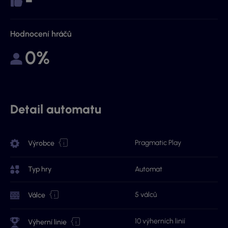
-
Hodnocení hráčů
0%
Detail automatu
Pragmatic Play
Výrobce
Typ hry
Automat
5 válců
Válce
10 výherních linií
Výherní linie