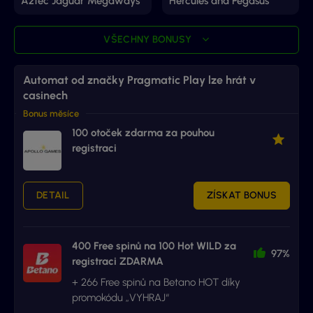
Aztec Jaguar Megaways
Hercules and Pegasus
VŠECHNY BONUSY
Automat od značky Pragmatic Play lze hrát v
casinech
Bonus měsíce
100 otoček zdarma za pouhou
registraci
DETAIL
ZÍSKAT BONUS
400 Free spinů na 100 Hot WILD za
97%
registraci ZDARMA
+ 266 Free spinů na Betano HOT díky
promokódu „VYHRAJ“