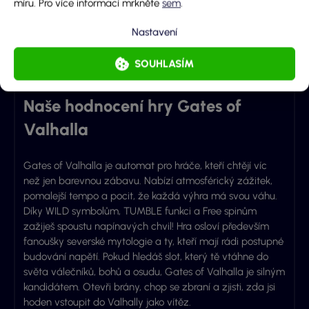
míru. Pro více informací mrkněte
sem
.
Káry
10x
25x
Nastavení
SOUHLASÍM
Naše hodnocení hry Gates of
Valhalla
Gates of Valhalla je automat pro hráče, kteří chtějí víc
než jen barevnou zábavu. Nabízí atmosférický zážitek,
pomalejší tempo a pocit, že každá výhra má svou váhu.
Díky WILD symbolům, TUMBLE funkci a Free spinům
zažiješ spoustu napínavých chvil! Hra osloví především
fanoušky severské mytologie a ty, kteří mají rádi postupné
budování napětí. Pokud hledáš slot, který tě vtáhne do
světa válečníků, bohů a osudu, Gates of Valhalla je silným
kandidátem. Otevři brány, chop se zbraní a zjisti, zda jsi
hoden vstoupit do Valhally jako vítěz.