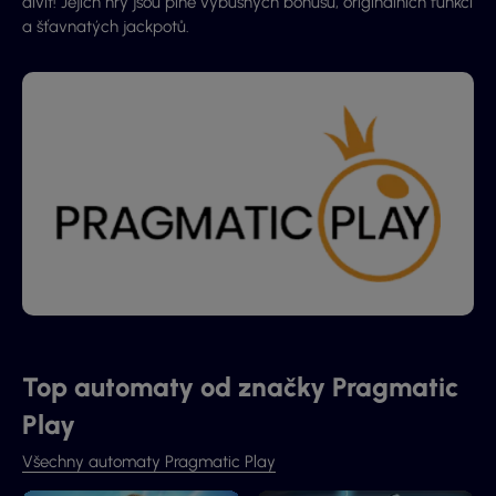
divit! Jejich hry jsou plné výbušných bonusů, originálních funkcí
a šťavnatých jackpotů.
Top automaty od značky Pragmatic
Play
Všechny automaty Pragmatic Play