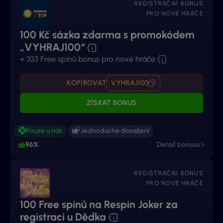
REGISTRAČNÍ BONUS
PRO NOVÉ HRÁČE
100 Kč sázka zdarma s promokódem
„VYHRAJ100“
+ 333 Free spinů bonus pro nové hráče
KOPÍROVAT
VYHRAJ100
ZÍSKAT BONUS
Pouze u nás
Jednoduché dosažení
96%
Detail bonusu
REGISTRAČNÍ BONUS
PRO NOVÉ HRÁČE
100 Free spinů na Respin Joker za
registraci u Dědka