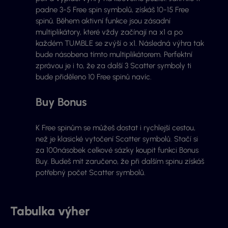
padne 3-5 Free spin symbolů, získáš 10-15 Free
spinů. Během aktivní funkce jsou zásadní
multiplikátory, které vždy začínají na x1 a po
každém TUMBLE se zvýší o x1. Následná výhra tak
bude násobena tímto multiplikátorem. Perfektní
zprávou je i to, že za další 3 Scatter symboly ti
bude přiděleno 10 Free spinů navíc.
Buy Bonus
K Free spinům se můžeš dostat i rychlejší cestou,
než je klasické vytočení Scatter symbolů. Stačí si
za 100násobek celkové sázky koupit funkci Bonus
Buy. Budeš mít zaručeno, že při dalším spinu získáš
potřebný počet Scatter symbolů.
Tabulka výher