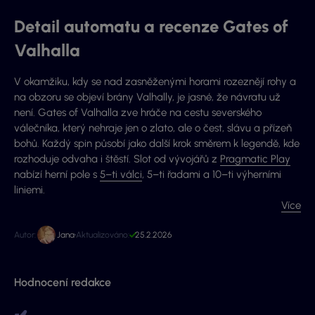
Detail automatu a recenze Gates of
Valhalla
V okamžiku, kdy se nad zasněženými horami rozeznějí rohy a
na obzoru se objeví brány Valhally, je jasné, že návratu už
není. Gates of Valhalla zve hráče na cestu severského
válečníka, který nehraje jen o zlato, ale o čest, slávu a přízeň
bohů. Každý spin působí jako další krok směrem k legendě, kde
rozhoduje odvaha i štěstí. Slot od vývojářů z
Pragmatic Play
nabízí herní pole s
5–ti válci
, 5–ti řadami a 10–ti výherními
liniemi.
Více
Autor:
Jana
Aktualizováno:
25.2.2026
Hodnocení redakce