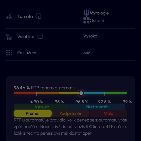
Mytologie
Témata
Ostatní
Vysoká
Volatilita
Rozložení
5x5
96.46 %
RTP tohoto automatu
< 90 %
95 %
96.5 %
97.5 %
99 %
Vysoké
Nadprůměr
Průměr
Podprůměr
Malé
RTP u automatů je pravidlo, kolik peněz se z automatu vrátí
zpět hráčům. Např. když do něj vložíš 100 korun, RTP určuje,
kolik z těchto peněz bys měl dostat zpět.