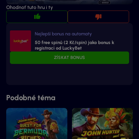
Ohodnoť tuto hru i ty
Nejlepší bonus na automaty
50 free spinů (2 Kč/spin) jako bonus k
registraci od LuckyBet
ZÍSKAT BONUS
Podobné téma