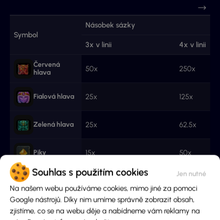
Násobek sázky
Symbol
3x v linii
4x v linii
Červená
50x
250x
hlava
Fialová hlava
25x
125x
Zelená hlava
25x
62,5x
Piky
15x
50x
Souhlas s použitím cookies
Srdce
10x
25x
Na našem webu používáme cookies, mimo jiné za pomoci
Google nástrojů. Díky nim umíme správně zobrazit obsah,
Kříže
10x
25x
zjistíme, co se na webu děje a nabídneme vám reklamy na