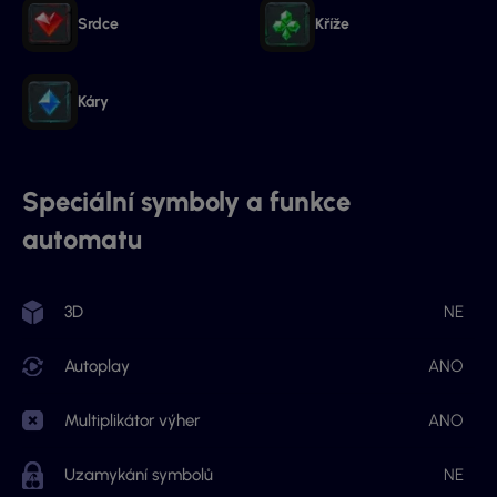
Srdce
Kříže
Káry
Speciální symboly a funkce
automatu
3D
NE
Autoplay
ANO
Multiplikátor výher
ANO
Uzamykání symbolů
NE