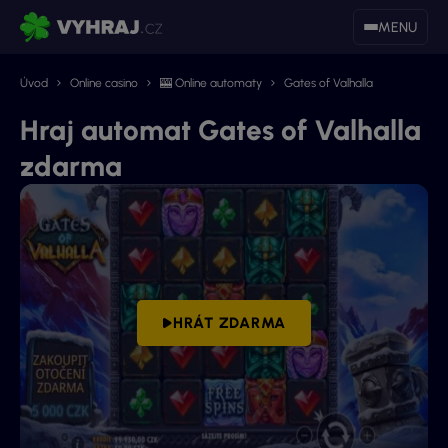
MENU
Úvod
Online casino
🎰 Online automaty
Gates of Valhalla
Hraj automat Gates of Valhalla
zdarma
HRÁT ZDARMA