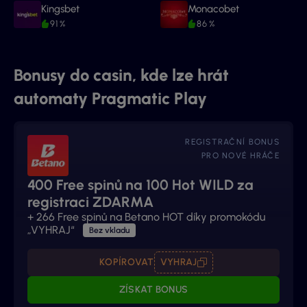
Kingsbet
Monacobet
91 %
86 %
Bonusy do casin, kde lze hrát
automaty Pragmatic Play
REGISTRAČNÍ BONUS
PRO NOVÉ HRÁČE
400 Free spinů na 100 Hot WILD za
registraci ZDARMA
+
266 Free spinů na Betano HOT díky promokódu
„VYHRAJ“
Bez vkladu
KOPÍROVAT
VYHRAJ
ZÍSKAT BONUS