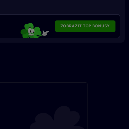
ZOBRAZIT TOP BONUSY