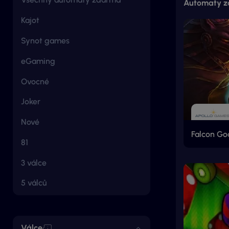
Automaty 
Kajot
Synot games
eGaming
Ovocné
Joker
Nové
Falcon Go
81
3 válce
5 válců
Válce