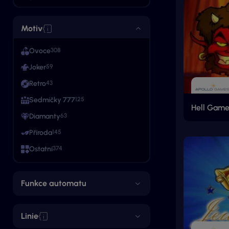
Motiv
Ovoce
308
Joker
59
Retro
43
Sedmičky 777
125
Hell Gam
Diamanty
63
Příroda
145
Ostatní
374
Funkce automatu
Linie