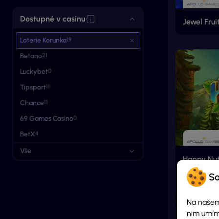
Dostupné v casinu
Jewel Frui
Loterie Korunka
19
Betano
21
Luckybet
0
Tipsport
11
Chance
11
69 Games Casino
0
BetX
4
Vše
Happy Nu
So
Na našem
nim umím