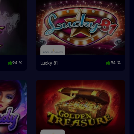
94 %
Lucky 81
94 %