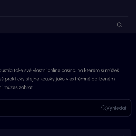
ila také své vlastní online casino, na kterém si můžeš
žeš prakticky stejné kousky jako v extrémně oblíbeném
ní můžeš zahrát.
Vyhledat