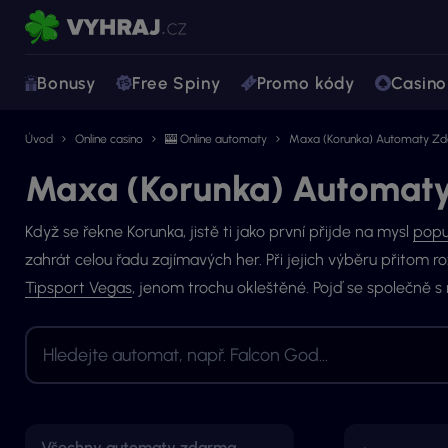
Bonusy
Free Spiny
Promo kódy
Casino
Úvod
Online casino
🎰 Online automaty
Maxa (Korunka) Automaty Z
Maxa (Korunka) Automat
Když se řekne Korunka, jistě ti jako první přijde na mysl
popul
zahrát celou řadu zajímavých her. Při jejich výběru přitom 
Tipsport Vegas
, jenom trochu okleštěné. Pojď se společně s
Všechny automaty zdarma