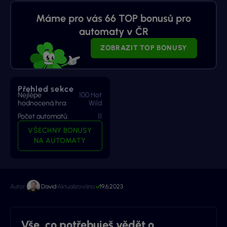
Máme pro vás 66 TOP bonusů pro
automaty v ČR
ZOBRAZIT TOP BONUSY
Přehled sekce
Nejlépe
100 Hot
hodnocená hra:
Wild
Počet automatů:
11
VŠECHNY BONUSY
NA AUTOMATY
Autor:
David
Aktualizováno:
19.6.2023
Vše, co potřebuješ vědět o