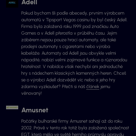
Adell
Pokud bychom šli podle abecedy, prvním výrobcem
automatů v Tipsport Vegas casinu by byl český Adell.
Firma byla založená roku 1999 pod značkou Auto
Games a v Adell přerostla v průběhu času. Jejím
záběrem nejsou pouze hrací automaty, ale také
prodejní automaty s cigaretami nebo výroba
kabeláže. Automaty od Adell jsou obvykle velmi
nápadité, nabízí velmi zajímavé funkce a různorodou
hratelnost. V nabídce však nechybí ani jednoduché
hry s nádechem klasických kamenných heren. Chceš
se o výrobci Adell dozvědět víc nebo si jeho hry
zdarma vyzkoušet? Přečti si náš
článek
jemu
věnovaný!
Amusnet
Počátky bulharské firmy Amusnet sahají až do roku
2002. Právě v tento rok totiž byla založená společnost
EGT, která měla ve světě herního průmyslu opravdu