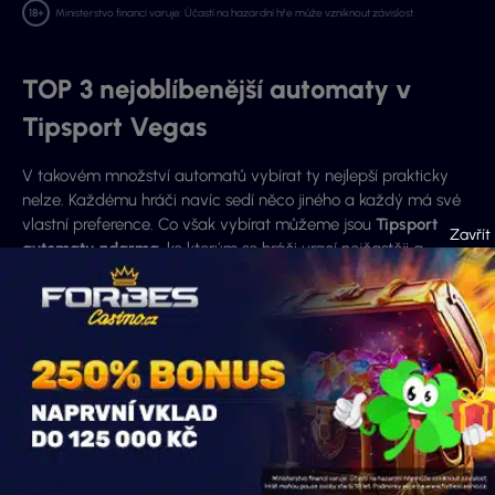
Ministerstvo financí varuje: Účastí na hazardní hře může vzniknout závislost.
TOP 3 nejoblíbenější automaty v
Tipsport Vegas
V takovém množství automatů vybírat ty nejlepší prakticky
nelze. Každému hráči navíc sedí něco jiného a každý má své
vlastní preference. Co však vybírat můžeme jsou
Tipsport
automaty zdarma
, ke kterým se hráči vrací nejčastěji a
nějakým způsobem jim tak dodávají punc kvality. Tři
nejoblíbenější automaty v Tipsport Vegas casinu tak skýtají
tyto hry:
Hunter’s Dream 2
100 Hot Wild
Respin Joker 81