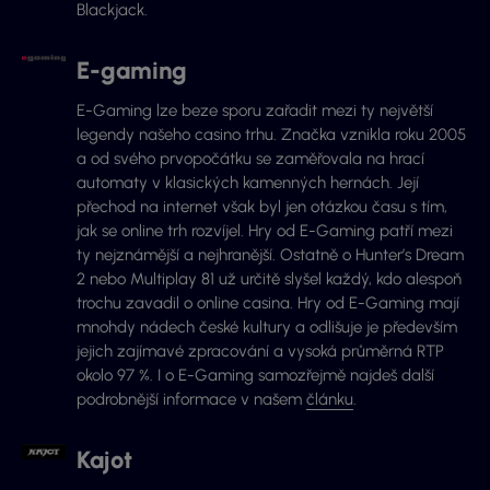
Blackjack.
E-gaming
E-Gaming lze beze sporu zařadit mezi ty největší
legendy našeho casino trhu. Značka vznikla roku 2005
a od svého prvopočátku se zaměřovala na hrací
automaty v klasických kamenných hernách. Její
přechod na internet však byl jen otázkou času s tím,
jak se online trh rozvíjel. Hry od E-Gaming patří mezi
ty nejznámější a nejhranější. Ostatně o Hunter’s Dream
2 nebo Multiplay 81 už určitě slyšel každý, kdo alespoň
trochu zavadil o online casina. Hry od E-Gaming mají
mnohdy nádech české kultury a odlišuje je především
jejich zajímavé zpracování a vysoká průměrná RTP
okolo 97 %. I o E-Gaming samozřejmě najdeš další
podrobnější informace v našem
článku
.
Kajot