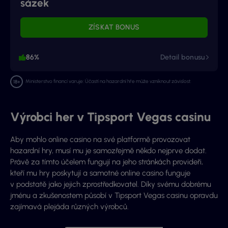
sázek
ZÍSKAT BONUS
86%
Detail bonusu
Ministerstvo financí varuje: Účastí na hazardní hře může vzniknout závislost.
Výrobci her v Tipsport Vegas casinu
Aby mohlo online casino na své platformě provozovat
hazardní hry, musí mu je samozřejmě někdo nejprve dodat.
Právě za tímto účelem fungují na jeho stránkách provideři,
kteří mu hry poskytují a samotné online casino funguje
v podstatě jako jejich zprostředkovatel. Díky svému dobrému
jménu a zkušenostem působí v Tipsport Vegas casinu opravdu
zajímavá plejáda různých výrobců.