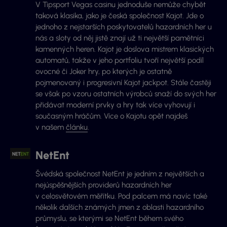
V Tipsport Vegas casinu jednoduše nemůže chybět
taková klasika, jako je česká společnost Kajot. Jde o
jednoho z nejstarších poskytovatelů hazardních her u
nás a sloty od něj jistě znají už ti největší pamětníci
kamenných heren. Kajot je doslova mistrem klasických
automatů, takže v jeho portfoliu tvoří největší podíl
ovocné či Joker hry, po kterých je ostatně
pojmenovaný i progresivní Kajot jackpot. Stále častěji
se však po vzoru ostatních výrobců snaží do svých her
přidávat moderní prvky a hry tak více vyhovují i
současným hráčům. Více o Kajotu opět najdeš
v našem
článku
.
NetEnt
Švédská společnost NetEnt je jedním z největších a
nejúspěšnějších providerů hazardních her
v celosvětovém měřítku. Pod palcem má navíc také
několik dalších známých jmen z oblasti hazardního
průmyslu, se kterými se NetEnt během svého