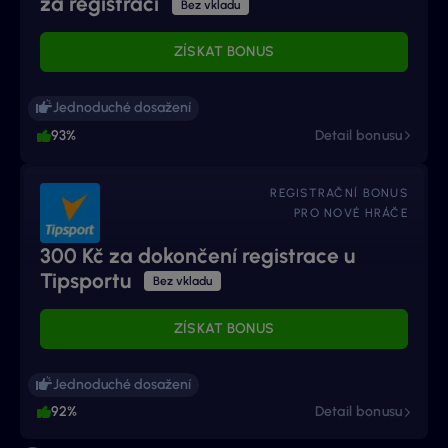
za registraci
Bez vkladu
ZÍSKAT BONUS
Jednoduché dosažení
93%
Detail bonusu
REGISTRAČNÍ BONUS
PRO NOVÉ HRÁČE
300 Kč za dokončení registrace u
Tipsportu
Bez vkladu
ZÍSKAT BONUS
Jednoduché dosažení
92%
Detail bonusu