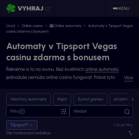
MENU
Úvod
Online casino
🎰 Online automaty
Automaty v Tipsport Vegas
casinu zdarma s bonusem
Automaty v Tipsport Vegas
casinu zdarma s bonusem
Řekněme si to na rovinu. Bez kvalitních
online automatů
jednoduše nemůže online casino fungovat. Právě tyto
Více
hry jsou totiž mezi hráči nejžádanější a prakticky ve
všech online casinech tvoří jejich jádro. Tato základní
Všechny automaty
Kajot
Synot games
eGaming
fakta si uvědomují samozřejmě také v oblíbeném
online
casinu Tipsport Vegas
, které se v našich končinách řadí
Filtry
Hledat
1
mezi ta největší a nejvyhledávanější online casina.
Tipsport
11
Chceš se dozvědět, jaké hry si na něm můžeš zahrát a
Zrušit filtry
Dle hodnocení redakce
co všechno ti přináší? Pokračuj ve čtení a všechno ti