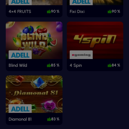
4×4 FRUITS
90 %
Fixi Dixi
90 %
Blind Wild
85 %
4 Spin
84 %
Diamonal 81
83 %