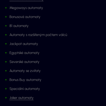
Megaways automaty
Bonusové automaty
81 automaty
Automaty s rozšířeným počtem válců
Jackpot automaty
Egyptské automaty
Severské automaty
Automaty se zvířaty
Bonus Buy automaty
Speciální automaty
Joker automaty