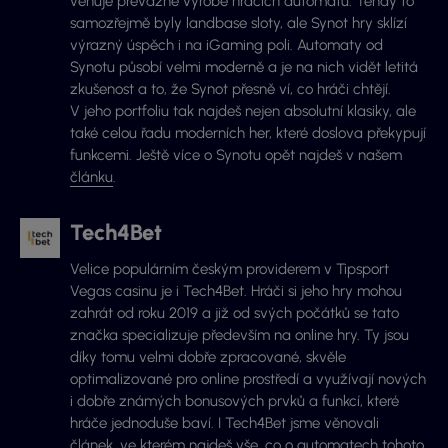
věnuje převážně výrobě hracích automatů. Tehdy to
samozřejmě byly landbase sloty, ale Synot hry sklízí
výrazný úspěch i na iGaming poli. Automaty od
Synotu působí velmi moderně a je na nich vidět letitá
zkušenost a to, že Synot přesně ví, co hráči chtějí.
V jeho portfoliu tak najdeš nejen absolutní klasiky, ale
také celou řadu moderních her, které doslova překypují
funkcemi. Ještě více o Synotu opět najdeš v našem
článku
.
Tech4Bet
Velice populárním českým providerem v Tipsport
Vegas casinu je i Tech4Bet. Hráči si jeho hry mohou
zahrát od roku 2019 a již od svých počátků se tato
značka specializuje především na online hry. Ty jsou
díky tomu velmi dobře zpracované, skvěle
optimalizované pro online prostředí a využívají nových
i dobře známých bonusových prvků a funkcí, které
hráče jednoduše baví. I Tech4Bet jsme věnovali
článek
, ve kterém najdeš vše, co o automatech tohoto