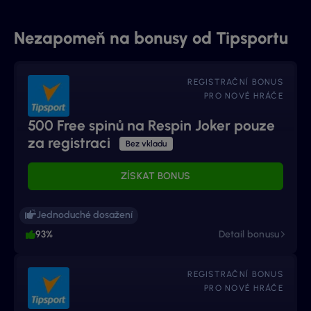
Nezapomeň na bonusy od Tipsportu
REGISTRAČNÍ BONUS
PRO NOVÉ HRÁČE
500 Free spinů na Respin Joker pouze
za registraci
Bez vkladu
ZÍSKAT BONUS
Jednoduché dosažení
93%
Detail bonusu
REGISTRAČNÍ BONUS
PRO NOVÉ HRÁČE