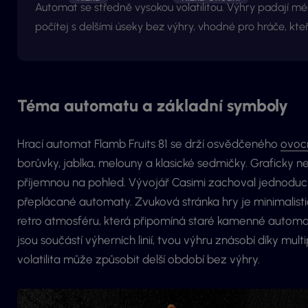
Automat se středně vysokou volatilitou. Výhry padají mé
počítej s delšími úseky bez výhry, vhodné pro hráče, kteř
Téma automatu a základní symboly
Hrací automat Flamb Fruits 81 se drží osvědčeného
ovoc
borůvky, jablka, melouny a klasické sedmičky. Graficky n
příjemnou na pohled. Vývojář Casimi zachoval jednoducho
přeplácané automaty. Zvuková stránka hry je minimalistic
retro atmosféru, která připomíná staré kamenné automat
jsou součástí výherních linií, tvou výhru znásobí díky mu
volatilita může způsobit delší období bez výhry.