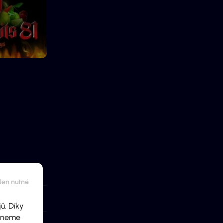
soká
ů. Díky
ídneme