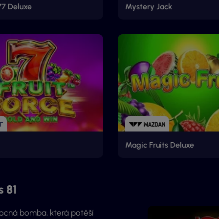
77 Deluxe
Mystery Jack
Magic Fruits Deluxe
s 81
ovocná bomba, která potěší