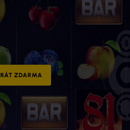
HRÁT ZDARMA