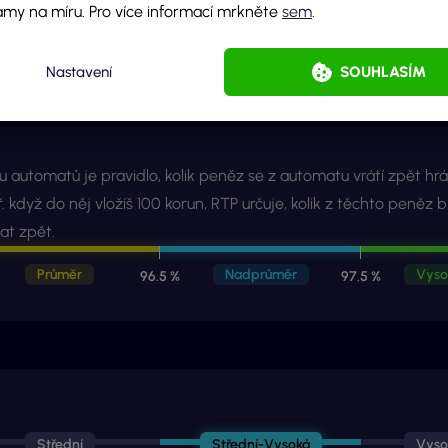
Rozložení
4x3
amy na míru. Pro více informací mrkněte
sem
.
Nastavení
SOUHLASÍM
u automatů je pravidlo, kolik peněz se z automatu vrátí zpět hr
. když do něj vložíš 100 korun, RTP určuje, kolik z těchto peněz 
at zpět.
Průměr
Nadprůměr
Vyso
96.5 %
97.5 %
Střední
Střední-Vysoká
Vyso