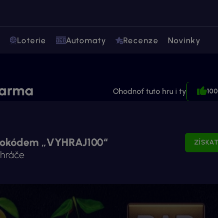
Loterie
Automaty
Recenze
Novinky
darma
Ohodnoť tuto hru i ty
10
omokódem „VYHRAJ100“
ZÍSKA
 hráče