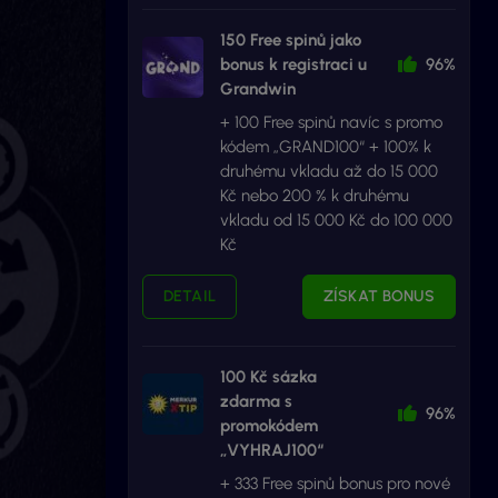
150 Free spinů jako
bonus k registraci u
96%
Grandwin
+ 100 Free spinů navíc s promo
kódem „GRAND100“ + 100% k
druhému vkladu až do 15 000
Kč nebo 200 % k druhému
vkladu od 15 000 Kč do 100 000
Kč
DETAIL
ZÍSKAT BONUS
100 Kč sázka
zdarma s
96%
promokódem
„VYHRAJ100“
+ 333 Free spinů bonus pro nové