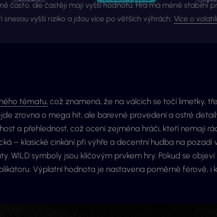
ně často, ale častěji mají vyšší hodnotu. Hra má méně stabilní 
í snesou vyšší riziko a jdou více po větších výhrách.
Více o volatil
ného tématu,
což znamená, že na válcích se točí limetky, tř
ejde zrovna o mega hit, ale barevné provedení a ostré detaily
st a přehlednost, což ocení zejména hráči, kteří nemají rá
ká – klasické cinkání při výhře a decentní hudba na pozadí v
y. WILD symboly jsou klíčovým prvkem hry. Pokud se objeví 
ltiplikátoru. Výplatní hodnota je nastavena poměrně férově, i 