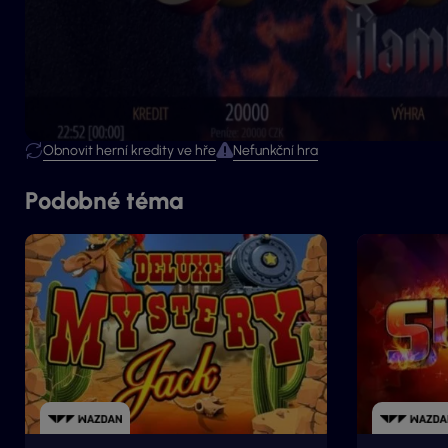
Bonusy na automaty
Obnovit herní kredity ve hře
Obnovit herní kredity ve hře
Nefunkční hra
Podobné téma