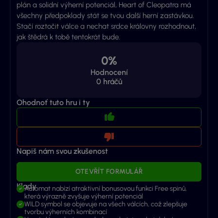
plán a solidní výherní potenciál, Heart of Cleopatra má
všechny předpoklady stát se tvou další herní zastávkou.
Stačí roztočit válce a nechat srdce královny rozhodnout,
jak štědrá k tobě tentokrát bude.
0%
Hodnocení
0
hráčů
Ohodnoť tuto hru i ty
Napiš nám svou zkušenost
OTEVŘÍT FORMULÁŘ
Klady
Automat nabízí atraktivní bonusovou funkci Free spinů,
která výrazně zvyšuje výherní potenciál
WILD symbol se objevuje na všech válcích, což zlepšuje
tvorbu výherních kombinací