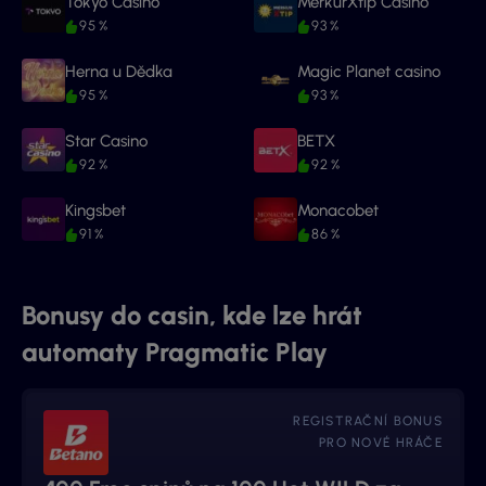
Tokyo Casino
MerkurXtip Casino
95 %
93 %
Herna u Dědka
Magic Planet casino
95 %
93 %
Star Casino
BETX
92 %
92 %
Kingsbet
Monacobet
91 %
86 %
Bonusy do casin, kde lze hrát
automaty Pragmatic Play
REGISTRAČNÍ BONUS
PRO NOVÉ HRÁČE