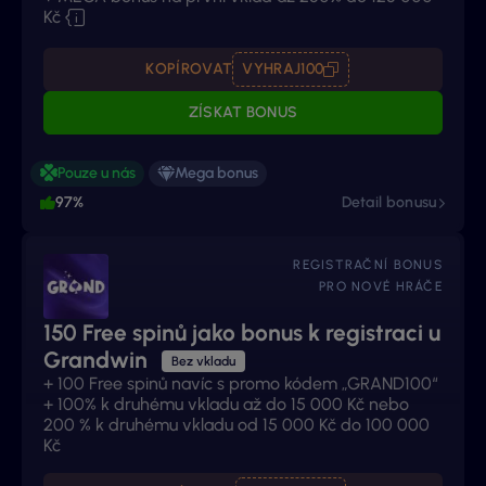
Kč
KOPÍROVAT
VYHRAJ100
ZÍSKAT BONUS
Pouze u nás
Mega bonus
97%
Detail bonusu
REGISTRAČNÍ BONUS
PRO NOVÉ HRÁČE
150 Free spinů jako bonus k registraci u
Grandwin
Bez vkladu
+ 100 Free spinů navíc s promo kódem „GRAND100“
+ 100% k druhému vkladu až do 15 000 Kč nebo
200 % k druhému vkladu od 15 000 Kč do 100 000
Kč