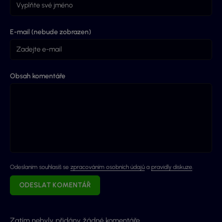
E-mail (nebude zobrazen)
Obsah komentáře
Odeslaním souhlasíš se
zpracováním osobních údajů
a
pravidly diskuze
.
ODESLAT KOMENTÁŘ
Zatím nebyly přidány žádné komentáře.