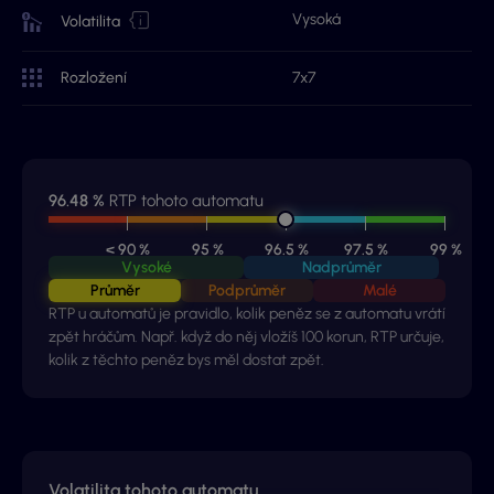
Vysoká
Volatilita
Rozložení
7x7
96.48 %
RTP tohoto automatu
< 90 %
95 %
96.5 %
97.5 %
99 %
Vysoké
Nadprůměr
Průměr
Podprůměr
Malé
RTP u automatů je pravidlo, kolik peněz se z automatu vrátí
zpět hráčům. Např. když do něj vložíš 100 korun, RTP určuje,
kolik z těchto peněz bys měl dostat zpět.
Volatilita tohoto automatu