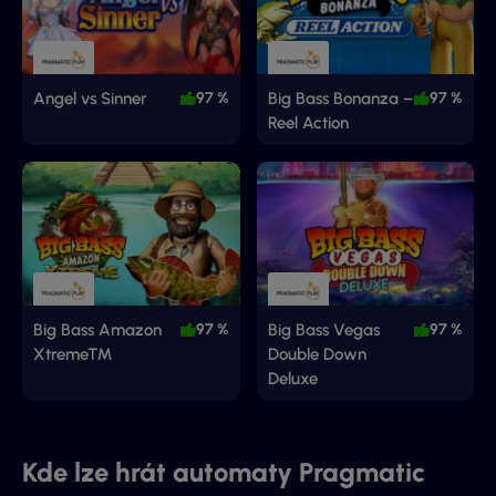
Angel vs Sinner
97 %
Big Bass Bonanza –
97 %
Reel Action
Big Bass Amazon
97 %
Big Bass Vegas
97 %
Xtreme™
Double Down
Deluxe
Kde lze hrát automaty Pragmatic