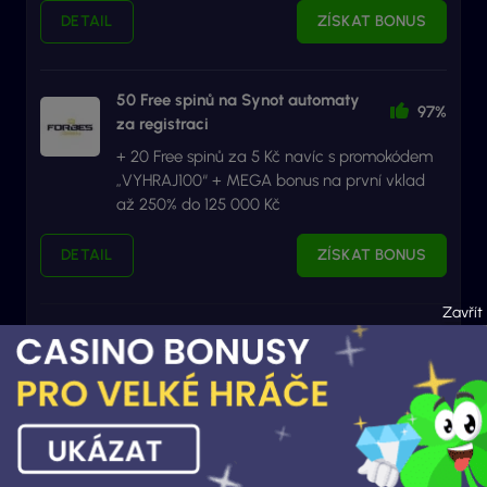
DETAIL
ZÍSKAT BONUS
50 Free spinů na Synot automaty
97%
za registraci
+ 20 Free spinů za 5 Kč navíc s promokódem
„VYHRAJ100“ + MEGA bonus na první vklad
až 250% do 125 000 Kč
DETAIL
ZÍSKAT BONUS
Zobrazit všechny
Ministerstvo financí varuje: Účastí na hazardní hře může vzniknout závislost.