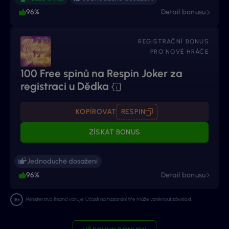
96%
Detail bonusu
REGISTRAČNÍ BONUS
PRO NOVÉ HRÁČE
100 Free spinů na Respin Joker za
registraci u Dědka
KOPÍROVAT
RESPIN
ZÍSKAT BONUS
Jednoduché dosažení
96%
Detail bonusu
Ministerstvo financí varuje: Účastí na hazardní hře může vzniknout závislost.