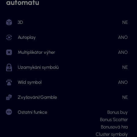
automatu
3D
NE
Autoplay
ANO
Multiplikátor výher
ANO
Uzamykání symbolů
NE
Wild symbol
ANO
Zvyšování/Gamble
NE
Ostatní funkce
Bonus buy
Bonus Scatter
Bonusová hra
Cluster symboly