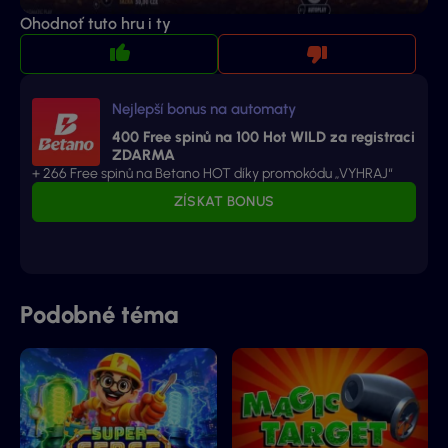
Ohodnoť tuto hru i ty
Nejlepší bonus na automaty
400 Free spinů na 100 Hot WILD za registraci
ZDARMA
+ 266 Free spinů na Betano HOT díky promokódu „VYHRAJ“
ZÍSKAT BONUS
Podobné téma