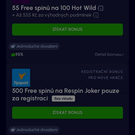
55 Free spinů na 100 Hot Wild
+ Až 555 Kč za výhodných podmínek
ZÍSKAT BONUS
Jednoduché dosažení
95%
Detail bonusu
REGISTRAČNÍ BONUS
PRO NOVÉ HRÁČE
500 Free spinů na Respin Joker pouze
za registraci
Bez vkladu
ZÍSKAT BONUS
Jednoduché dosažení