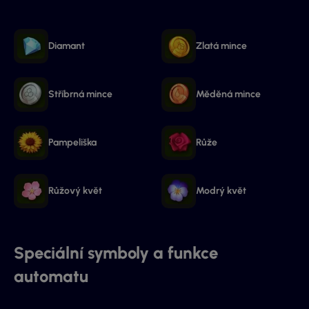
Diamant
Zlatá mince
Stříbrná mince
Měděná mince
Pampeliška
Růže
Růžový květ
Modrý květ
Speciální symboly a funkce
automatu