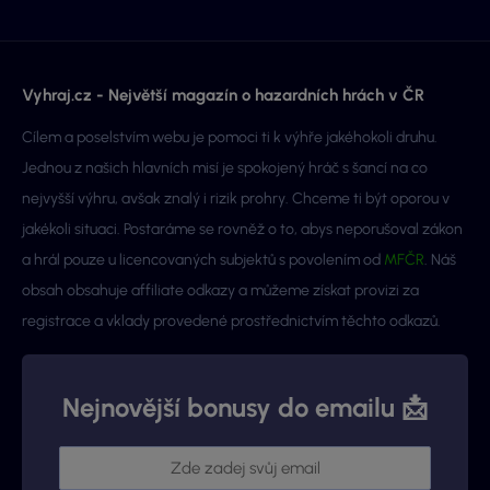
Vyhraj.cz - Největší magazín o hazardních hrách v ČR
Cílem a poselstvím webu je pomoci ti k výhře jakéhokoli druhu.
Jednou z našich hlavních misí je spokojený hráč s šancí na co
nejvyšší výhru, avšak znalý i rizik prohry. Chceme ti být oporou v
jakékoli situaci. Postaráme se rovněž o to, abys neporušoval zákon
a hrál pouze u licencovaných subjektů s povolením od
MFČR
. Náš
obsah obsahuje affiliate odkazy a můžeme získat provizi za
registrace a vklady provedené prostřednictvím těchto odkazů.
Nejnovější bonusy do emailu 📩