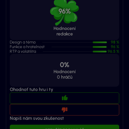
96%
Hodnocení
redakce
Design a téma
98 %
Funkce a hratelnost
96 %
RTP a volatilita
96.5 %
0%
Hodnocení
0
hráčů
Ohodnoť tuto hru i ty
Napiš nám svou zkušenost