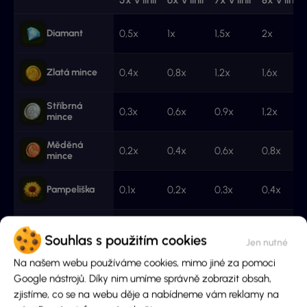
5x v linii
6x v linii
7x v linii
8x v linii
Diamant
0,5x
1x
1,5x
2x
Zlatá mince
0,4x
0,8x
1,2x
1,6x
Stříbrná
0,3x
0,6x
0,9x
1,2x
mince
Měděná
0,2x
0,4x
0,6x
0,8x
mince
Pampeliška
0,1x
0,2x
0,3x
0,4x
Růže
0,1x
0,2x
0,3x
0,4x
Souhlas s použitím cookies
Na našem webu používáme cookies, mimo jiné za pomoci
Růžový květ
0,1x
0,2x
0,3x
0,4x
Google nástrojů. Díky nim umíme správně zobrazit obsah,
zjistíme, co se na webu děje a nabídneme vám reklamy na
Modrý květ