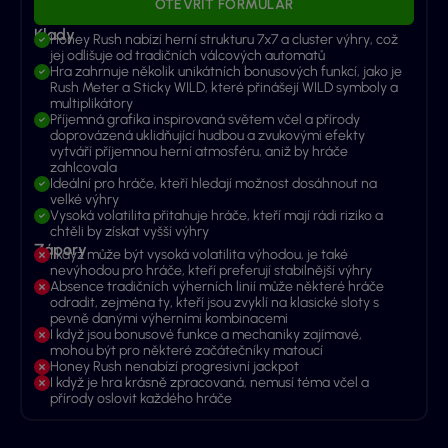
OTEVŘÍT FORMULÁŘ
Klady
Honey Rush nabízí herní strukturu 7x7 a cluster výhry, což
jej odlišuje od tradičních válcových automatů
Hra zahrnuje několik unikátních bonusových funkcí, jako je
Rush Meter a Sticky WILD, které přinášejí WILD symboly a
multiplikátory
Příjemná grafika inspirovaná světem včel a přírody
doprovázená uklidňující hudbou a zvukovými efekty
vytváří příjemnou herní atmosféru, aniž by hráče
zahlcovala
Ideální pro hráče, kteří hledají možnost dosáhnout na
velké výhry
Vysoká volatilita přitahuje hráče, kteří mají rádi riziko a
chtěli by získat vyšší výhry
Zápory
I když může být vysoká volatilita výhodou, je také
nevýhodou pro hráče, kteří preferují stabilnější výhry
Absence tradičních výherních linií může některé hráče
odradit, zejména ty, kteří jsou zvyklí na klasické sloty s
pevně danými výherními kombinacemi
I když jsou bonusové funkce a mechaniky zajímavé,
mohou být pro některé začátečníky matoucí
Honey Rush nenabízí progresivní jackpot
I když je hra krásně zpracovaná, nemusí téma včel a
přírody oslovit každého hráče