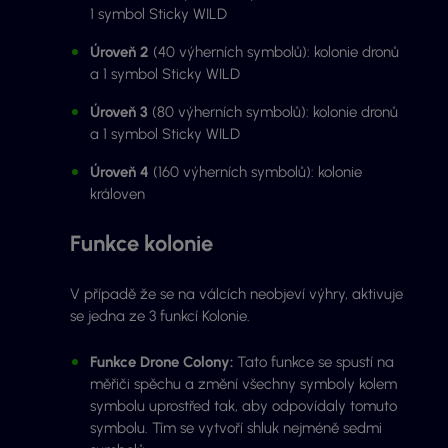
1 symbol Sticky WILD
Úroveň 2
(40 výherních symbolů): kolonie dronů
a 1 symbol Sticky WILD
Úroveň 3
(80 výherních symbolů): kolonie dronů
a 1 symbol Sticky WILD
Úroveň 4
(160 výherních symbolů): kolonie
královen
Funkce kolonie
V případě že se na válcích neobjeví výhry, aktivuje
se jedna ze 3 funkcí Kolonie.
Funkce Drone Colony:
Tato funkce se spustí na
měřiči spěchu a změní všechny symboly kolem
symbolu uprostřed tak, aby odpovídaly tomuto
symbolu. Tím se vytvoří shluk nejméně sedmi