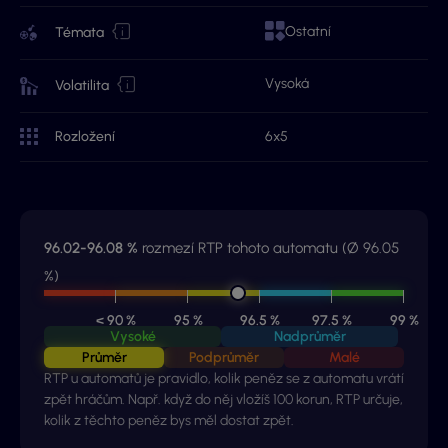
Ostatní
Témata
Vysoká
Volatilita
Rozložení
6x5
96.02-96.08 %
rozmezí RTP tohoto automatu (Ø 96.05
%)
< 90 %
95 %
96.5 %
97.5 %
99 %
Vysoké
Nadprůměr
Průměr
Podprůměr
Malé
RTP u automatů je pravidlo, kolik peněz se z automatu vrátí
zpět hráčům. Např. když do něj vložíš 100 korun, RTP určuje,
kolik z těchto peněz bys měl dostat zpět.