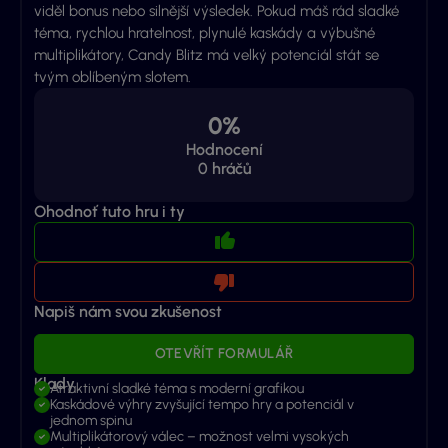
viděl bonus nebo silnější výsledek. Pokud máš rád sladké
téma, rychlou hratelnost, plynulé kaskády a výbušné
multiplikátory, Candy Blitz má velký potenciál stát se
tvým oblíbeným slotem.
0%
Hodnocení
0
hráčů
Ohodnoť tuto hru i ty
Napiš nám svou zkušenost
OTEVŘÍT FORMULÁŘ
Klady
Atraktivní sladké téma s moderní grafikou
Kaskádové výhry zvyšující tempo hry a potenciál v
jednom spinu
Multiplikátorový válec – možnost velmi vysokých