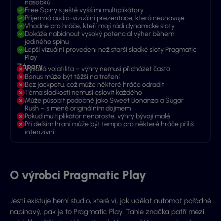
násobků
Free Spiny s ještě vyššími multiplikátory
Příjemná audio-vizuální prezentace, která neunavuje
Vhodné pro hráče, kteří mají rádi dynamické sloty
Dokáže nabídnout vysoký potenciál výher během
jediného spinu
Lepší vizuální provedení než starší sladké sloty Pragmatic
Play
Zápory
Vysoká volatilita – výhry nemusí přicházet často
Bonus může být těžší na trefení
Bez jackpotu, což může některé hráče odradit
Téma sladkostí nemusí oslovit každého
Může působit podobně jako Sweet Bonanza a Sugar
Rush – s méně originálním dojmem
Pokud multiplikátor nenaroste, výhry bývají malé
Při delším hraní může být tempo pro některé hráče příliš
intenzivní
O výrobci Pragmatic Play
Jestli existuje herní studio, které ví, jak udělat automat pořádně
napínavý, pak je to Pragmatic Play. Tahle značka patří mezi