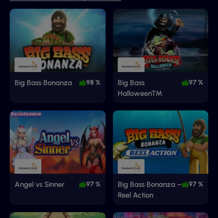
Big Bass Bonanza
98 %
Big Bass
97 %
Halloween™
Angel vs Sinner
97 %
Big Bass Bonanza –
97 %
Reel Action