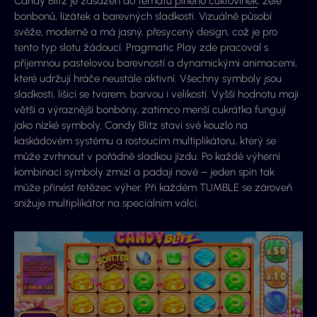
Candy Blitz je zasazen do
tématu plného cukrovinek
, želé
bonbonů, lízátek a barevných sladkostí. Vizuálně působí
svěže, moderně a má jasný, přesycený design, což je pro
tento typ slotu žádoucí. Pragmatic Play zde pracoval s
příjemnou pastelovou barevností a dynamickými animacemi,
které udržují hráče neustále aktivní. Všechny symboly jsou
sladkosti, lišící se tvarem, barvou i velikostí. Vyšší hodnotu mají
větší a výraznější bonbóny, zatímco menší cukrátka fungují
jako nízké symboly. Candy Blitz staví své kouzlo na
kaskádovém systému a rostoucím multiplikátoru, který se
může zvrhnout v pořádně sladkou jízdu. Po každé výherní
kombinaci symboly zmizí a padají nové – jeden spin tak
může přinést řetězec výher. Při každém TUMBLE se zároveň
snižuje multiplikátor na speciálním válci.