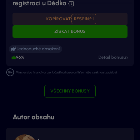
registraci u Dědka
KOPÍROVAT
RESPIN
ZÍSKAT BONUS
Jednoduché dosažení
96%
Detail bonusu
Ministerstvo financí varuje: Účastí na hazardní hře může vzniknout závislost.
VŠECHNY BONUSY
Autor obsahu