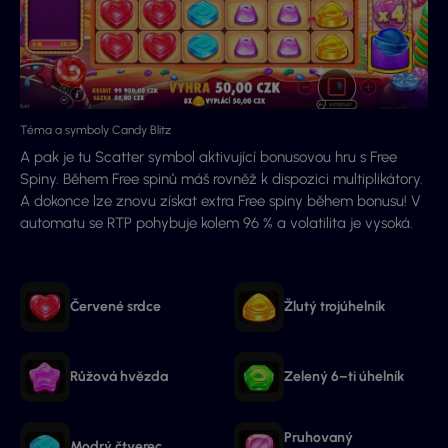
Téma a symboly Candy Blitz
A pak je tu Scatter symbol aktivující bonusovou hru s Free
Spiny. Během Free spinů máš rovněž k dispozici multiplikátory.
A dokonce lze znovu získat extra Free spiny během bonusu! V
automatu se RTP pohybuje kolem 96 % a volatilita je vysoká.
Červené srdce
Žlutý trojúhelník
Růžová hvězda
Zelený 6–ti úhelník
Pruhovaný
Modrý čtverec