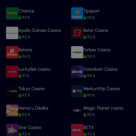
Chance
Tipsport
93 %
93 %
Apollo Games Casino
Betor Casino
92 %
90 %
Betano
Forbes Casino
96 %
95 %
LuckyBet casino
Grandwin Casino
91 %
94 %
Tokyo Casino
MerkurXtip Casino
95 %
93 %
Herna u Dědka
Magic Planet casino
95 %
93 %
Star Casino
BETX
92 %
92 %