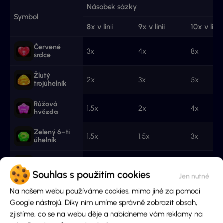
Násobek sázky
Symbol
8x v linii
9x v linii
10x v linii
Červené
3x
4x
8x
srdce
Žlutý
2x
3x
5x
trojúhelník
Růžová
1,5x
2x
4x
hvězda
Zelený 6–ti
1,5x
1,5x
3x
úhelník
Modrý
1x
1,5x
2x
čtverec
Souhlas s použitím cookies
Pruhovaný
Na našem webu používáme cookies, mimo jiné za pomoci
0,8x
1x
1,5x
obdélník
Google nástrojů. Díky nim umíme správně zobrazit obsah,
zjistíme, co se na webu děje a nabídneme vám reklamy na
Růžový
0,5x
0,8x
1x