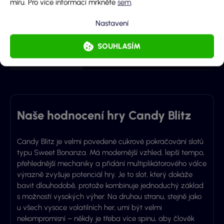
míru. Pro více informací mrkněte
sem
.
lichoběžník
Nastavení
Zelený
0,5x
0,5x
0,8x
čtvereček
SOUHLASÍM
Modrý ovál
0,5x
0,5x
0,8x
Naše hodnocení hry Candy Blitz
Candy Blitz je velmi povedené cukrové pokračování slotů
typu Sweet Bonanza. Má modernější vzhled, lepší tempo,
přehlednější mechaniky a přidání multiplikátorového válce
výrazně zvyšuje potenciál hry. Je to slot, který dokáže
bavit dlouhodobě, protože kombinuje jednoduchý základ
s možností vysokých výher. Na druhou stranu, stejně jako
u všech vysoce volatilních her, umí být velmi
nekompromisní – někdy je třeba více spinu, aby člověk