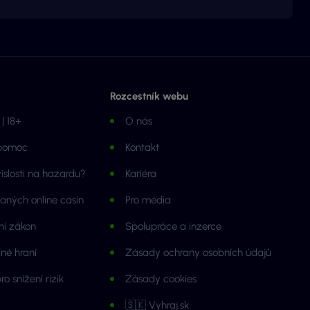
Rozcestník webu
| 18+
O nás
 pomoc
Kontakt
islosti na hazardu?
Kariéra
aných online casin
Pro média
jní zákon
Spolupráce a inzerce
né hraní
Zásady ochrany osobních údajů
o snížení rizik
Zásady cookies
🇸🇰 Vyhraj.sk