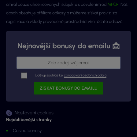
a hrál pouze u licencovaných subjektů s povolením od
MFČR
. Náš
obsah obsahuje affiliate odkazy a můžeme získat provizi za
registrace a vklady provedené prostřednictvím těchto odkazů.
Nejnovější bonusy do emailu 📩
Uděluji souhlas ke
zpracování osobních údajů
Nastavení cookies
Nejoblíbenější stránky
Casino bonusy