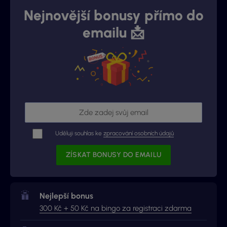
Nejnovější bonusy přímo do
emailu 📩
Uděluji souhlas ke
zpracování osobních údajů
Nejlepší bonus
300 Kč + 50 Kč na bingo za registraci zdarma