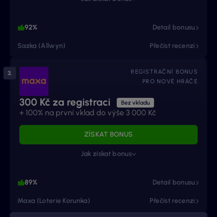
92%
Detail bonusu
Sazka (Allwyn)
Přečíst recenzi
REGISTRAČNÍ BONUS
PRO NOVÉ HRÁČE
300 Kč za registraci
Bez vkladu
+ 100% na první vklad do výše 3 000 Kč
ZÍSKAT BONUS
Jak získat bonus
89%
Detail bonusu
Maxa (Loterie Korunka)
Přečíst recenzi