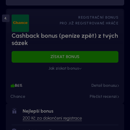
REGISTRAČNÍ BONUS
PRO JIŽ REGISTROVANÉ HRÁČE
Cashback bonus (peníze zpět) z tvých
sázek
ZÍSKAT BONUS
Jak získat bonus
86%
Detail bonusu
Chance
Přečíst recenzi
Nejlepší bonus
200 Kč za dokončení registrace