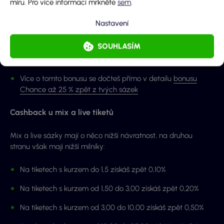
míru. Pro více informací mrkněte
sem
.
Na tiketech s kurzem od 20,00 do 100,00 získáš zpět 5%
Na tiketech s kurzem od 100,00 do 500,00 získáš zpět 10%
Nastavení
Na tiketech s kurzem 500,00 až 2000,00 získáš zpět 15%
SOUHLASÍM
Na tiketech s kurzem vyšším jak 5000,00 získáš zpět 25%
Více o tomto bonusu se dočteš přímo v detailu
bonusu
Chance až 25 % zpět z tvých sázek
Cashback u mix a live tiketů
Mix a live sázky mají o něco nižší návratnost, na druhou
stranu však mají nižší milníky:
Na tiketech s kurzem do 1,5 získáš zpět 0,10%
Na tiketech s kurzem od 1,50 do 3,00 získáš zpět 0,20%
Na tiketech s kurzem od 3,00 do 10,00 získáš zpět 0,50%