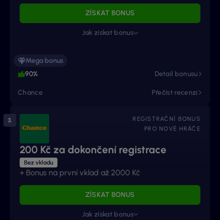
ZÍSKAT BONUS
Jak získat bonus
Mega bonus
90%
Detail bonusu
Chance
Přečíst recenzi
REGISTRAČNÍ BONUS
PRO NOVÉ HRÁČE
200 Kč za dokončení registrace
Bez vkladu
+ Bonus na první vklad až 2000 Kč
ZÍSKAT BONUS
Jak získat bonus