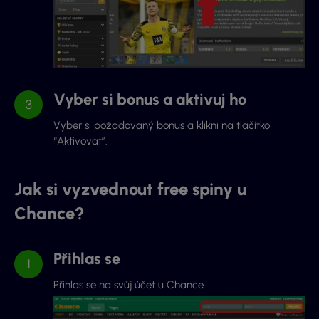
Vyber si bonus a aktivuj ho
Vyber si požadovaný bonus a klikni na tlačítko
“Aktivovat”.
Jak si vyzvednout free spiny u
Chance?
Přihlas se
Přihlas se na svůj účet u Chance.