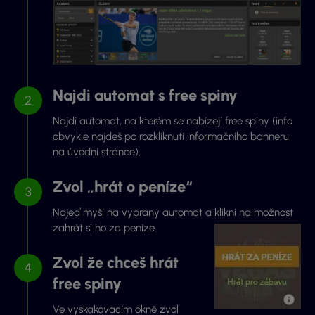
Najdi automat s free spiny
Najdi automat, na kterém se nabízejí free spiny (info
obvykle najdeš po rozkliknutí informačního banneru
na úvodní stránce).
Zvol „hrát o peníze“
Najeď myší na vybraný automat a klikni na možnost
zahrát si ho za peníze.
Zvol že chceš hrát
free spiny
Ve vyskakovacím okně zvol