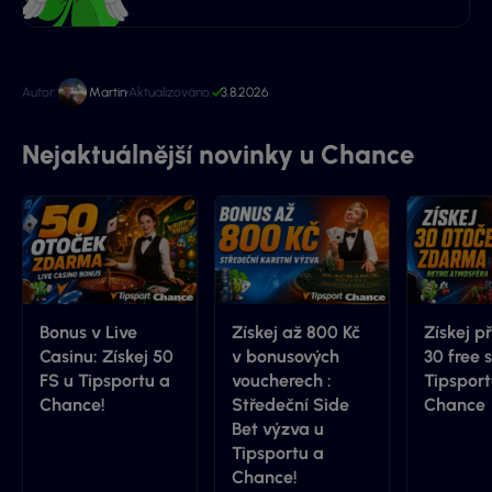
Autor:
Martin
Aktualizováno:
3.8.2026
Nejaktuálnější novinky u Chance
Bonus v Live
Získej až 800 Kč
Získej p
Casinu: Získej 50
v bonusových
30 free 
FS u Tipsportu a
voucherech :
Tipsport
Chance!
Středeční Side
Chance
Bet výzva u
Tipsportu a
Chance!