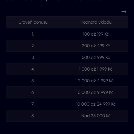
Úroveň bonusu
Hodnota vkladu
1.
100 až 199 Kč
2.
200 až 499 Kč
3.
500 až 999 Kč
4.
1 000 až 1 999 Kč
5.
2 000 až 4 999 Kč
6.
5 000 až 9 999 Kč
7.
10 000 až 24 999 Kč
8.
Nad 25 000 Kč