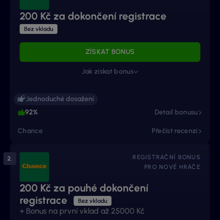
200 Kč za dokončení registrace
Bez vkladu
ZÍSKAT BONUS
Jak získat bonus
Jednoduché dosažení
92%
Detail bonusu
Chance
Přečíst recenzi
REGISTRAČNÍ BONUS
PRO NOVÉ HRÁČE
200 Kč za pouhé dokončení
registrace
Bez vkladu
+ Bonus na první vklad až 25000 Kč