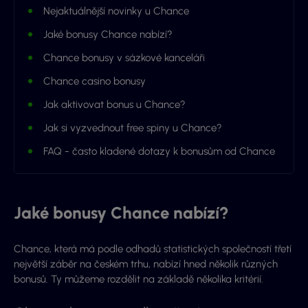
Nejaktuálnější novinky u Chance
Jaké bonusy Chance nabízí?
Chance bonusy v sázkové kanceláři
Chance casino bonusy
Jak aktivovat bonus u Chance?
Jak si vyzvednout free spiny u Chance?
FAQ - často kladené dotazy k bonusům od Chance
Jaké bonusy Chance nabízí?
Chance, která má podle odhadů statistických společností třetí
největší záběr na českém trhu, nabízí hned několik různých
bonusů. Ty můžeme rozdělit na základě několika kritérií.