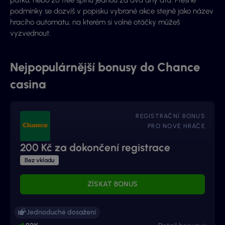
podmínky se dozvíš v popisku vybrané akce stejně jako název
hracího automatu, na kterém si
volné otáčky
můžeš
vyzvednout.
Nejpopulárnější bonusy do Chance
casina
REGISTRAČNÍ BONUS
PRO NOVÉ HRÁČE
200 Kč za dokončení registrace
Bez vkladu
ZÍSKAT BONUS
Jednoduché dosažení