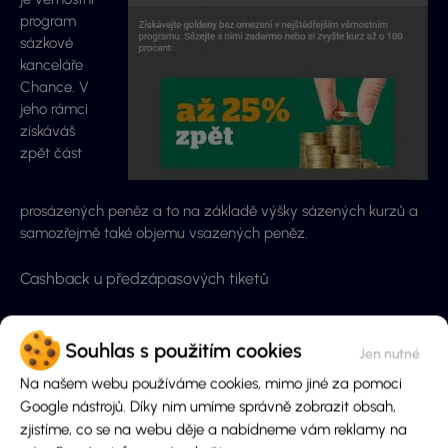
program
sázkové
kanceláře
Chance. V
jeho rámci
získáváš
zpět část
prosázených peněz a to na základě výšky sázených kurzů a
samozřejmě také objemu vsazených peněz.
Cashback u předzápasových tiketů
Věrnostní program u Chance ti dává zpět část vsazených
peněz.
Cashback bonus
je vypočítávaný na základě výšky
Souhlas s použitím cookies
kurzů takto:
Na našem webu používáme cookies, mimo jiné za pomoci
Google nástrojů. Díky nim umíme správně zobrazit obsah,
Na tiketech s kurzem do 20,00 získáš zpět 2%
zjistíme, co se na webu děje a nabídneme vám reklamy na