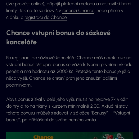
(lze provést online), připojil platební metodu a nastavil si
herní
limity. Jak na to se dozvíš v
recenzi Chance
, nebo přímo v
článku o
registraci do Chance
.
Chance vstupní bonus do sázkové
kanceláře
Po registraci do sázkové kanceláře Chance máš nárok také na
vstupní bonus. Vstupní bonus se váže k tvému prvnímu vkladu
peněz a má hodnotu až 2000 Kč. Protože tento bonus je již o
něco vyšší, Chance se chrání proti jeho zneužití dalšími
podmínkami.
Abys bonus získal v celé jeho výši, musíš ho nejprve 7× vložit
do hry a to na tikety s kurzem minimálně 2,00. Aktuální stav
tohoto bonusu můžeš sledovat v záložce “Bonusy” – “Vstupní
bonus”, po přihlášení do svého herního konta.