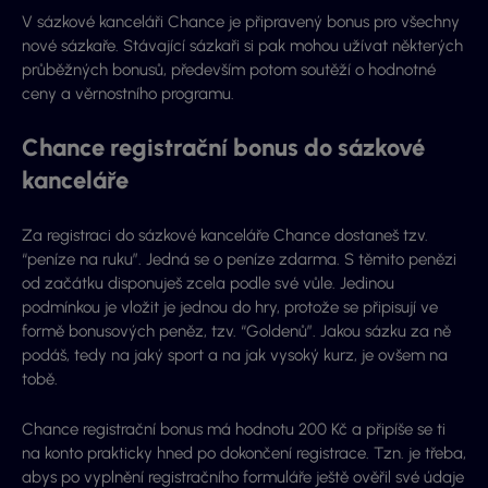
V sázkové kanceláři Chance je připravený bonus pro všechny
nové sázkaře. Stávající sázkaři si pak mohou užívat některých
průběžných bonusů, především potom soutěží o hodnotné
ceny a věrnostního programu.
Chance registrační bonus do sázkové
kanceláře
Za registraci do sázkové kanceláře Chance dostaneš tzv.
“peníze na ruku”. Jedná se o peníze zdarma. S těmito penězi
od začátku disponuješ zcela podle své vůle. Jedinou
podmínkou je vložit je jednou do hry, protože se připisují ve
formě bonusových peněz, tzv. “Goldenů”. Jakou sázku za ně
podáš, tedy na jaký sport a na jak vysoký kurz, je ovšem na
tobě.
Chance registrační bonus má hodnotu 200 Kč a připíše se ti
na konto prakticky hned po dokončení registrace. Tzn. je třeba,
abys po vyplnění registračního formuláře ještě ověřil své údaje