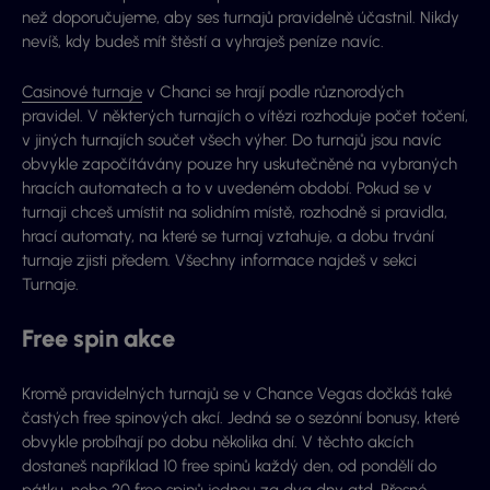
než doporučujeme, aby ses turnajů pravidelně účastnil. Nikdy
nevíš, kdy budeš mít štěstí a vyhraješ peníze navíc.
Casinové turnaje
v Chanci se hrají podle různorodých
pravidel. V některých turnajích o vítězi rozhoduje počet točení,
v jiných turnajích součet všech výher. Do turnajů jsou navíc
obvykle započítávány pouze hry uskutečněné na vybraných
hracích automatech a to v uvedeném období. Pokud se v
turnaji chceš umístit na solidním místě, rozhodně si pravidla,
hrací automaty, na které se turnaj vztahuje, a dobu trvání
turnaje zjisti předem. Všechny informace najdeš v sekci
Turnaje.
Free spin akce
Kromě pravidelných turnajů se v Chance Vegas dočkáš také
častých free spinových akcí. Jedná se o sezónní bonusy, které
obvykle probíhají po dobu několika dní. V těchto akcích
dostaneš například 10 free spinů každý den, od pondělí do
pátku, nebo 20 free spinů jednou za dva dny atd. Přesné