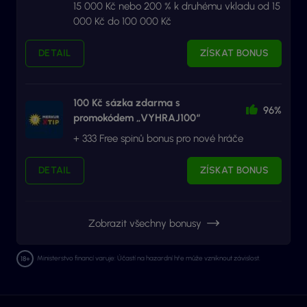
15 000 Kč nebo 200 % k druhému vkladu od 15
000 Kč do 100 000 Kč
DETAIL
ZÍSKAT BONUS
100 Kč sázka zdarma s
96%
promokódem „VYHRAJ100“
+ 333 Free spinů bonus pro nové hráče
DETAIL
ZÍSKAT BONUS
Zobrazit všechny bonusy
Ministerstvo financí varuje: Účastí na hazardní hře může vzniknout závislost.