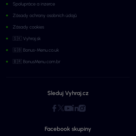
Spolupráce a inzerce
Zásady ochrany osobních údajů
Zásady cookies
🇸🇰 Vyhraj.sk
🇬🇧 Bonus-Menu.co.uk
🇧🇷 BonusMenu.com.br
Sleduj Vyhraj.cz
Facebook skupiny