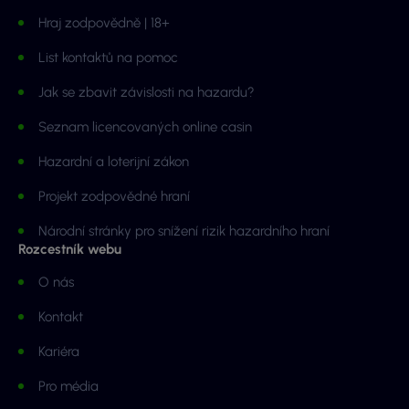
Hraj zodpovědně | 18+
List kontaktů na pomoc
Jak se zbavit závislosti na hazardu?
Seznam licencovaných online casin
Hazardní a loterijní zákon
Projekt zodpovědné hraní
Národní stránky pro snížení rizik hazardního hraní
Rozcestník webu
O nás
Kontakt
Kariéra
Pro média