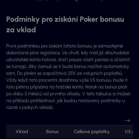
Podmínky pro získání Poker bonusu
za vklad
První podmínkou pro získání tohoto bonusu je samozřejmě
dokončená plná registrace. Ve chvíli, kdy máš již dlouhodobé
uživatelské konto hotové, stačí pouze vložit peníze a účastnit
se turnajů, díky čemuž se ti bude bonus načítat automaticky
sám. Do plnění se započítává 25% ze vstupních poplatků.
Vždy když tato procenta dosáhnou výše 1/5 bonusu, bude ti
tato pětina připsána na hráčské konto. Nárok na bonus platí
po dobu 3 měsíců od prvního vkladu. V této tabulce si můžeš
na příkladu prohlédnout, jak budou nastaveny podmínky u
různě vysokých vkladů.
Vklad
Bonus
Celkové poplatky
1/5 po