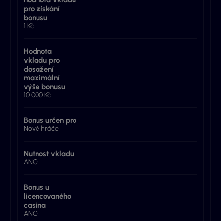
pro získání
bonusu
1 Kč
Hodnota
vkladu pro
dosažení
maximální
výše bonusu
10 000 Kč
Bonus určen pro
Nové hráče
Nutnost vkladu
ANO
Bonus u
licencovaného
casina
ANO