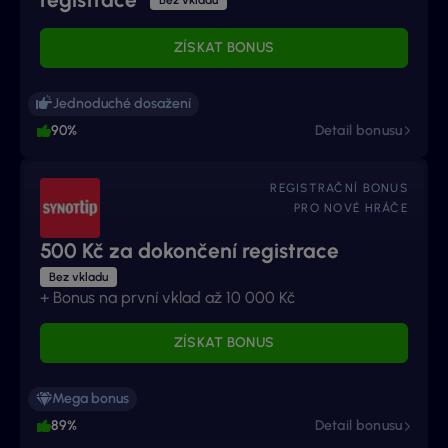
Bez vkladu
ZÍSKAT BONUS
Jednoduché dosažení
90%
Detail bonusu
REGISTRAČNÍ BONUS
PRO NOVÉ HRÁČE
500 Kč za dokončení registrace
Bez vkladu
+ Bonus na první vklad až 10 000 Kč
ZÍSKAT BONUS
Mega bonus
89%
Detail bonusu