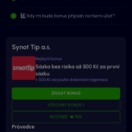
4️⃣ Kdy mi bude bonus připsán na herní účet?
Synot Tip a.s.
Nejlepší bonus
Sázka bez rizika až 500 Kč za první
sázku
+ 500 Kč za pouhé dokončení registrace
ZÍSKAT BONUS
VŠECHNY BONUSY
RECENZE
90%
Průvodce