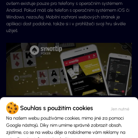
ovšem existuje pouze pro telefony s operačním systémem
Android. Pokud máš ale telefon s operačním systémem iOS či
Windows, nezoufej. Mobilní rozhraní webových stránek je
aplikaci dost podobné, takže si i v prohlížeči svoji hru skvěle
užiješ.
Souhlas s použitím cookies
FAQ – Nejčastěji kladené otázky k
Na našem webu používáme cookies, mimo jiné za pomoci
Synot Tip vstupnímu Poker bonusu
Google nástrojů. Díky nim umíme správně zobrazit obsah,
zjistíme, co se na webu děje a nabídneme vám reklamy na