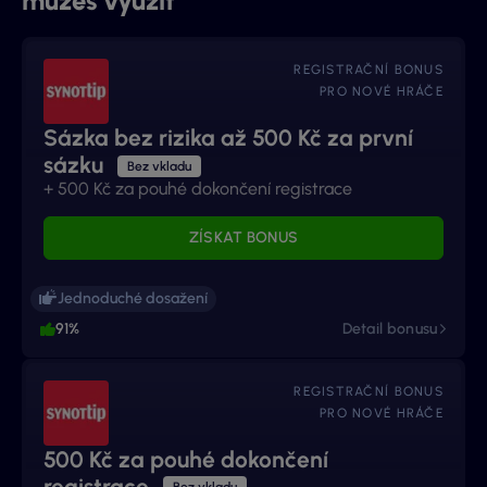
můžeš využít
REGISTRAČNÍ BONUS
PRO NOVÉ HRÁČE
Sázka bez rizika až 500 Kč za první
sázku
Bez vkladu
+ 500 Kč za pouhé dokončení registrace
ZÍSKAT BONUS
Jednoduché dosažení
91%
Detail bonusu
REGISTRAČNÍ BONUS
PRO NOVÉ HRÁČE
500 Kč za pouhé dokončení
registrace