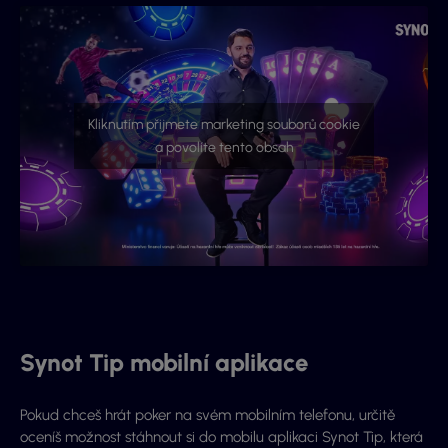
Kliknutím přijmete marketing souborů cookie
a povolíte tento obsah
Synot Tip mobilní aplikace
Pokud chceš hrát poker na svém mobilním telefonu, určitě
oceníš možnost stáhnout si do mobilu aplikaci Synot Tip, která