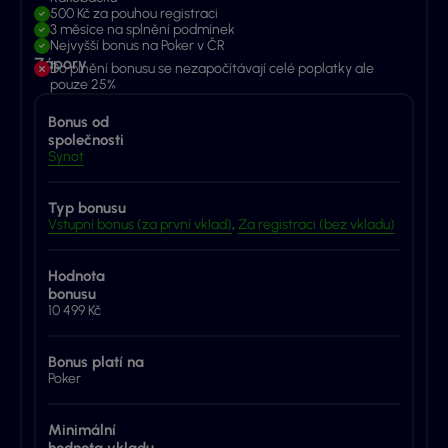
500 Kč za pouhou registraci
3 měsíce na splnění podmínek
Nejvyšší bonus na Poker v ČR
Zápory
Do plnění bonusu se nezapočítávají celé poplatky ale
pouze 25%
Bonus od
společnosti
Synot
Typ bonusu
Vstupní bonus (za první vklad)
,
Za registraci (bez vkladu)
Hodnota
bonusu
10 499 Kč
Bonus platí na
Poker
Minimální
hodnota vkladu