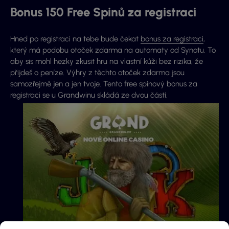
Bonus 150 Free Spinů za registraci
Hned po registraci na tebe bude čekat
bonus za registraci
,
který má podobu otoček zdarma na automaty od Synotu. To
aby sis mohl hezky zkusit hru na vlastní kůži bez rizika, že
přijdeš o peníze. Výhry z těchto otoček zdarma jsou
samozřejmě jen a jen tvoje. Tento free spinový bonus za
registraci se u Grandwinu skládá ze dvou částí.