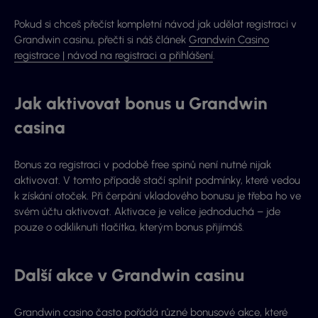
Pokud si chceš přečíst kompletní návod jak udělat registraci v
Grandwin casinu, přečti si náš článek
Grandwin Casino
registrace | návod na registraci a přihlášení
.
Jak aktivovat bonus u Grandwin
casina
Bonus za registraci v podobě free spinů není nutné nijak
aktivovat. V tomto případě stačí splnit podmínky, které vedou
k získání otoček. Při čerpání vkladového bonusu je třeba ho ve
svém účtu aktivovat. Aktivace je velice jednoduchá – jde
pouze o odkliknuti tlačítka, kterým bonus přijímáš.
Další akce v Grandwin casinu
Grandwin casino často pořádá různé bonusové akce, které