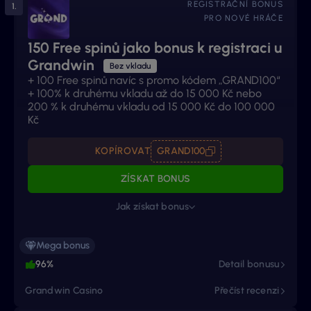
REGISTRAČNÍ BONUS
PRO NOVÉ HRÁČE
150 Free spinů jako bonus k registraci u
Grandwin
Bez vkladu
+ 100 Free spinů navíc s promo kódem „GRAND100“
+ 100% k druhému vkladu až do 15 000 Kč nebo
200 % k druhému vkladu od 15 000 Kč do 100 000
Kč
KOPÍROVAT
GRAND100
ZÍSKAT BONUS
Jak získat bonus
Mega bonus
96%
Detail bonusu
Grandwin Casino
Přečíst recenzi