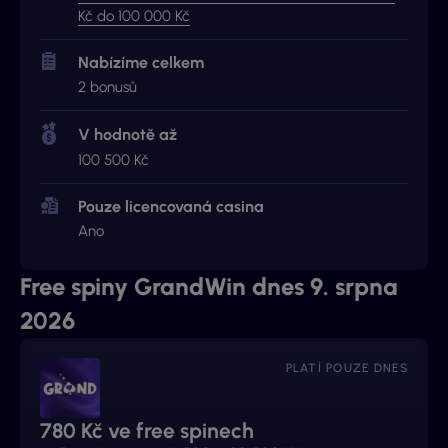
Kč do 100 000 Kč
Nabízíme celkem
2 bonusů
V hodnotě až
100 500 Kč
Pouze licencovaná casina
Ano
Free spiny GrandWin dnes 9. srpna
2026
PLATÍ POUZE DNES
780 Kč ve free spinech