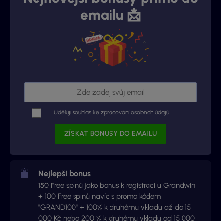
emailu 📩
Uděluji souhlas ke
zpracování osobních údajů
Nejlepší bonus
150 Free spinů jako bonus k registraci u Grandwin
+ 100 Free spinů navíc s promo kódem
"GRAND100" + 100% k druhému vkladu až do 15
000 Kč nebo 200 % k druhému vkladu od 15 000