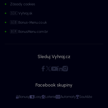
Zásady cookies
🇸🇰 Vyhraj.sk
🇬🇧 Bonus-Menu.co.uk
🇧🇷 BonusMenu.com.br
Sleduj Vyhraj.cz
Facebook skupiny
Bonusy
Losy
Loterie
Automaty
Soutěže