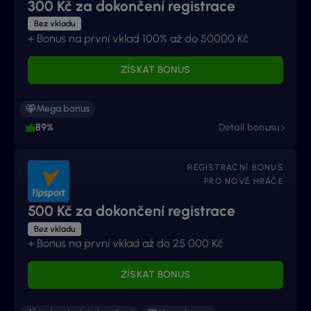
300 Kč za dokončení registrace
Bez vkladu
+ Bonus na první vklad 100% až do 50000 Kč
ZÍSKAT BONUS
Mega bonus
89%
Detail bonusu
REGISTRAČNÍ BONUS
PRO NOVÉ HRÁČE
500 Kč za dokončení registrace
Bez vkladu
+ Bonus na první vklad až do 25 000 Kč
ZÍSKAT BONUS