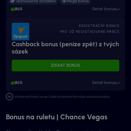
Jednoduché dosažení
Mega bonus
86%
Detail bonusu
REGISTRAČNÍ BONUS
PRO JIŽ REGISTROVANÉ HRÁČE
Cashback bonus (peníze zpět) z tvých
sázek
ZÍSKAT BONUS
86%
Detail bonusu
Ministerstvo financí varuje: Účastí na hazardní hře může vzniknout závislost.
Bonus na ruletu | Chance Vegas