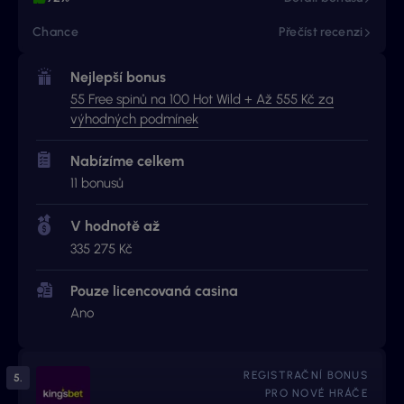
Chance
Přečíst recenzi
Nejlepší bonus
55 Free spinů na 100 Hot Wild + Až 555 Kč za
výhodných podmínek
Nabízíme celkem
11 bonusů
V hodnotě až
335 275 Kč
Pouze licencovaná casina
Ano
REGISTRAČNÍ BONUS
PRO NOVÉ HRÁČE