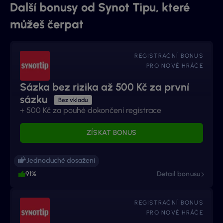
Další bonusy od Synot Tipu, které
můžeš čerpat
REGISTRAČNÍ BONUS
PRO NOVÉ HRÁČE
Sázka bez rizika až 500 Kč za první
sázku
Bez vkladu
+ 500 Kč za pouhé dokončení registrace
ZÍSKAT BONUS
Jednoduché dosažení
91%
Detail bonusu
REGISTRAČNÍ BONUS
PRO NOVÉ HRÁČE