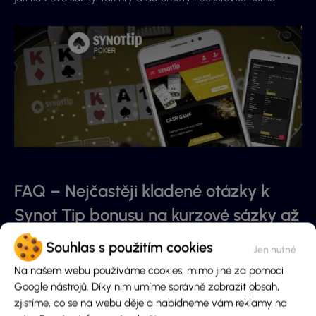
FAQ – Nejčastěji kladené otázky k
Synot Tip bonusu na kurzové sázky až
v hodnotě 10 500 Kč
Souhlas s použitím cookies
Na našem webu používáme cookies, mimo jiné za pomoci
Zde jsme pro tebe vybrali nejčastěji kladené otázky k Synot
Google nástrojů. Díky nim umíme správně zobrazit obsah,
Tip bonusu 500 Kč za registraci a 100% za vklad na kurzové
zjistíme, co se na webu děje a nabídneme vám reklamy na
sázení až do výše 10 000 Kč.