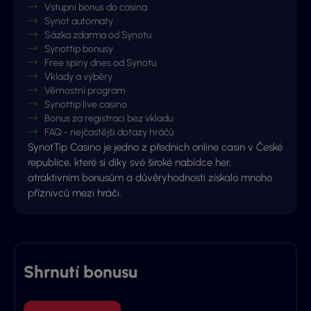
Vstupní bonus do casina
Synot automaty
Sázka zdarma od Synotu
Synottip bonusy
Free spiny dnes od Synotu
Vklady a výběry
Věrnostní program
Synottip live casino
Bonus za registraci bez vkladu
FAQ - nejčastější dotazy hráčů
SynotTip Casino je jedno z předních online casin v České
republice, které si díky své široké nabídce her,
atraktivním bonusům a důvěryhodnosti získalo mnoho
příznivců mezi hráči.
Shrnutí bonusu