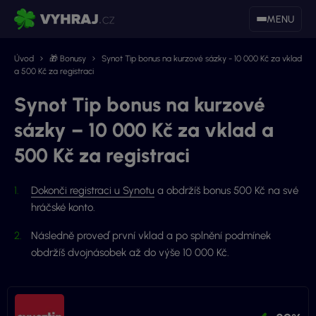
MENU
Úvod
🎁 Bonusy
Synot Tip bonus na kurzové sázky - 10 000 Kč za vklad
a 500 Kč za registraci
Synot Tip bonus na kurzové
sázky – 10 000 Kč za vklad a
500 Kč za registraci
Dokonči registraci u Synotu
a obdržíš bonus 500 Kč na své
hráčské konto.
Následně proveď první vklad a po splnění podmínek
obdržíš dvojnásobek až do výše 10 000 Kč.