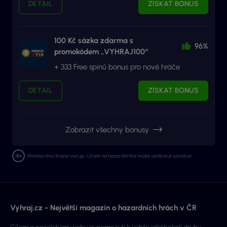
DETAIL
ZÍSKAT BONUS
100 Kč sázka zdarma s
96%
promokódem „VYHRAJ100“
+ 333 Free spinů bonus pro nové hráče
DETAIL
ZÍSKAT BONUS
Zobrazit všechny bonusy
Ministerstvo financí varuje: Účastí na hazardní hře může vzniknout závislost.
Vyhraj.cz - Největší magazín o hazardních hrách v ČR