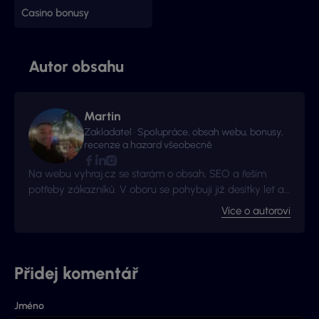
Casino bonusy
Autor obsahu
Martin
Zakladatel · Spolupráce, obsah webu, bonusy,
recenze a hazard všeobecně
Na webu vyhraj.cz se starám o obsah, SEO a řeším
potřeby zákazníků. V oboru se pohybuji již desítky let a
znám odpověď na jakoukoli otázku z branže. Mojí
Více o autorovi
specializací je bonusová sekce, recenze a novinky ze
světa her a casin.
Přidej komentář
Jméno