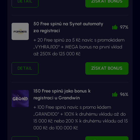
DETAIL
ZÍSKAT BONUS
50 Free spinů na Synot automaty
97%
za registraci
+ 20 Free spinů za 5 Kč navíc s promokódem
„VYHRAJ100“ + MEGA bonus na první vklad
až 250% do 125 000 Kč
DETAIL
ZÍSKAT BONUS
150 Free spinů jako bonus k
96%
registraci u Grandwin
+ 100 Free spinů navíc s promo kódem
„GRAND100“ + 100% k druhému vkladu až do
15 000 Kč nebo 200 % k druhému vkladu od 15
000 Kč do 100 000 Kč