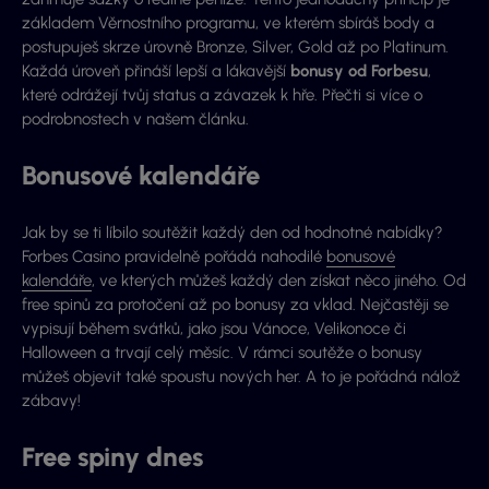
základem Věrnostního programu, ve kterém sbíráš body a
postupuješ skrze úrovně Bronze, Silver, Gold až po Platinum.
Každá úroveň přináší lepší a lákavější
bonusy od Forbesu
,
které odrážejí tvůj status a závazek k hře. Přečti si více o
podrobnostech v našem článku.
Bonusové kalendáře
Jak by se ti líbilo soutěžit každý den od hodnotné nabídky?
Forbes Casino pravidelně pořádá nahodilé
bonusové
kalendáře
, ve kterých můžeš každý den získat něco jiného. Od
free spinů za protočení až po bonusy za vklad. Nejčastěji se
vypisují během svátků, jako jsou Vánoce, Velikonoce či
Halloween a trvají celý měsíc. V rámci soutěže o bonusy
můžeš objevit také spoustu nových her. A to je pořádná nálož
zábavy!
Free spiny dnes