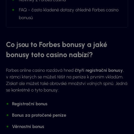
FAQ - často kladené dotazy ohledně Forbes casino
bonusů
Co jsou to Forbes bonusy a jaké
bonusy toto casino nabízí?
Forbes online casino rozdává hned
čtyři registrační bonusy
,
v rámci kterých se můžeš těšit na peníze k prvním vkladům.
Získat ale můžeš také obrovské množství volných spinů. Jedná
se konkrétně o tyto bonusy:
Registrační bonus
Bonus za protočené peníze
Věrnostní bonus