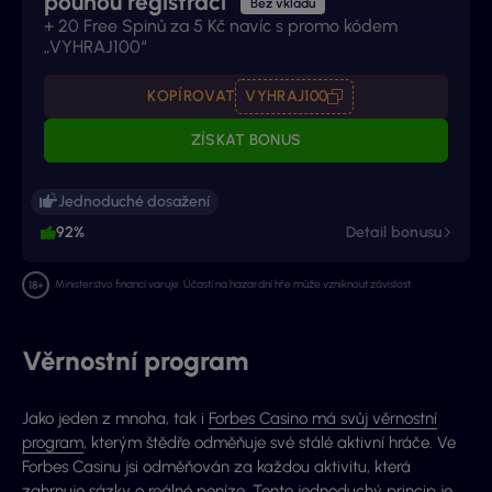
pouhou registraci
Bez vkladu
+ 20 Free Spinů za 5 Kč navíc s promo kódem
„VYHRAJ100“
KOPÍROVAT
VYHRAJ100
ZÍSKAT BONUS
Jednoduché dosažení
92%
Detail bonusu
Ministerstvo financí varuje: Účastí na hazardní hře může vzniknout závislost.
Věrnostní program
Jako jeden z mnoha, tak i
Forbes Casino má svůj věrnostní
program
, kterým štědře odměňuje své stálé aktivní hráče. Ve
Forbes Casinu jsi odměňován za každou aktivitu, která
zahrnuje sázky o reálné peníze. Tento jednoduchý princip je