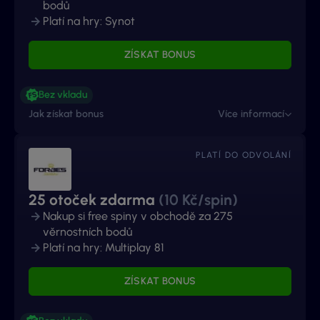
bodů
Platí na hry: Synot
ZÍSKAT BONUS
Bez vkladu
Jak získat bonus
PLATÍ DO ODVOLÁNÍ
25 otoček zdarma
(10 Kč/spin)
Nakup si free spiny v obchodě za 275
věrnostních bodů
Platí na hry: Multiplay 81
ZÍSKAT BONUS