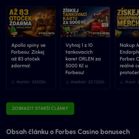
Apollo spiny ve
Vyhraj 1 z 10
Nakup M
Forbesu: Získej
tankovacích
Endorph
až 83 otoček
karet ORLEN za
Forbes 
zdarma!
5000 Kč u
reálné c
Forbesu!
protočen
Marťa
3.8.2026
Anežka
22.7.2026
Max
ZOBRAZIT STARŠÍ ČLÁNKY
Obsah článku o Forbes Casino bonusech