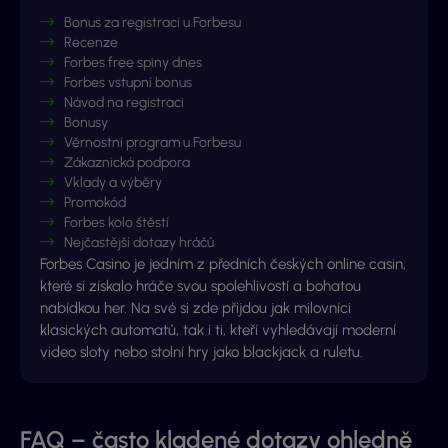
Bonus za registraci u Forbesu
Recenze
Forbes free spiny dnes
Forbes vstupní bonus
Návod na registraci
Bonusy
Věrnostní program u Forbesu
Zákaznická podpora
Vklady a výběry
Promokód
Forbes kolo štěstí
Nejčastější dotazy hráčů
Forbes Casino je jedním z předních českých online casin,
které si získalo hráče svou spolehlivostí a bohatou
nabídkou her. Na své si zde přijdou jak milovníci
klasických automatů, tak i ti, kteří vyhledávají moderní
video sloty nebo stolní hry jako blackjack a ruletu.
FAQ – často kladené dotazy ohledně