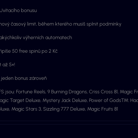
u Uvítacího bonusu
inový časový limit, během kterého musíš splnit podmínky
jakýchkoliv výherních automatech
řipíše 50 free spinů po 2 Kč
 až 5×!
 jeden bonus zároveň
 jsou: Fortune Reels, 9 Burning Dragons, Criss Cross 81, Magic Fr
Magic Target Deluxe, Mystery Jack Deluxe, Power of Gods™: Had
uxe, Magic Stars 3, Sizzling 777 Deluxe, Magic Fruits 81