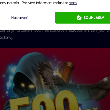
amy na míru. Pro více informací mrkněte
sem
.
hrách
protočil
1000 Kč – a nezáleží, jestli vyhráváš nebo prohráváš
 free spinů po 2 Kč, a to do oblíbených her od Wazdan.
Nastavení
SOUHLASÍM
eš přijít na celkem 500 free spinů! Jen nezapomeň, že v jednu 
aplánuj.