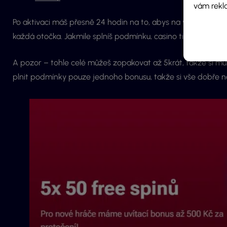
vám rekl
Po aktivaci máš přesně 24 hodin na to, abys na válcových 
každá otočka. Jakmile splníš podmínku, casino ti připíše 50
A pozor – tohle celé můžeš zopakovat až 5krát, takže si můž
plnit podmínky pouze jednoho bonusu, takže si vše dobře n