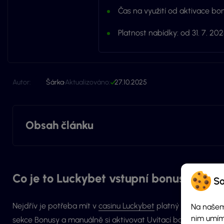
Čas na využití od aktivace bo
Platnost nabídky: od 31. 7. 20
Autor:
Šárka
Aktualizováno:
27.10.2025
Obsah článku
Co je to Luckybet vstupní bonus 250 Kč
So
Nejdřív je potřeba mít v
casinu Luckybet
platný účet. Pokud j
Na našem
nim umím
sekce
Bonusy
a manuálně si aktivovat Uvítací bonus. Tím se ti