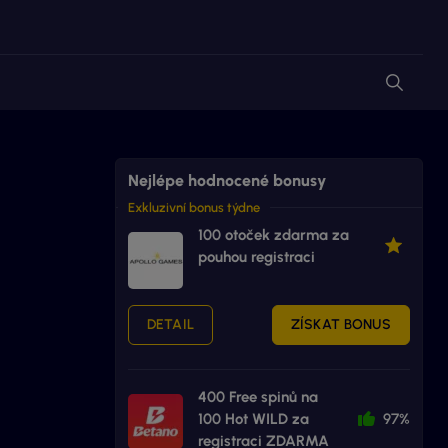
Nejlépe hodnocené bonusy
Exkluzivní bonus týdne
100 otoček zdarma za
pouhou registraci
DETAIL
ZÍSKAT BONUS
400 Free spinů na
100 Hot WILD za
97%
registraci ZDARMA