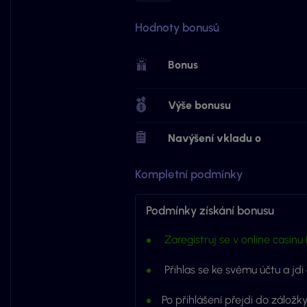
Hodnoty bonusů
Bonus
Výše bonusu
Navýšení vkladu o
Kompletní podmínky
Podmínky získání bonusu
Zaregistruj se v online casinu
Přihlas se ke svému účtu a jdi
Po přihlášení přejdi do záložk