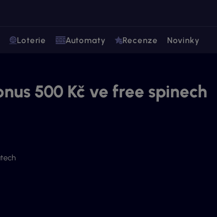
Loterie
Automaty
Recenze
Novinky
onus 500 Kč ve free spinech
atech