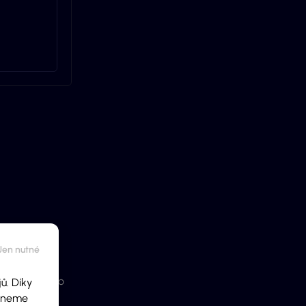
stačí přejít do
ů. Díky
ídneme