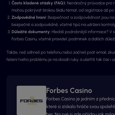
Často kladené otázky (FAQ):
Nenáročný průvodce pro ry
mohou pokrývat širokou škálu témat, od registrace až po 
Zodpovědné hraní:
Bezpečnost a zodpovědnost jsou na p
bezpečně a zodpovědně, včetně tipů na udržení kontrol
Důležité dokumenty:
Hledáš podrobnější informace? V se
Forbes Casinu, včetně pravidel, podmínek a dalších důleži
Takže, než sáhneš po telefonu nebo začneš psát email, zkus 
řešení tvého problému je na dosah ruky, a ušetříš tak čas i úsi
Forbes Casino
Forbes Casino je jedním z předníc
které si získalo hráče svou spoleh
her. Na své si zde přijdou jak mil