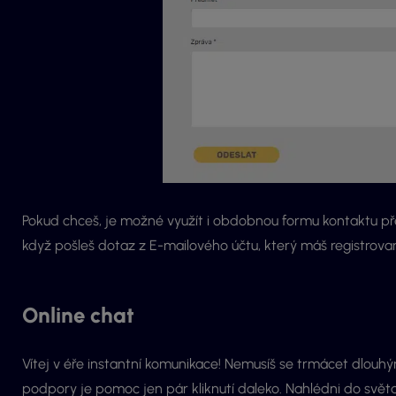
Pokud chceš, je možné využít i obdobnou formu kontaktu pře
když pošleš dotaz z E-mailového účtu, který máš registrova
Online chat
Vítej v éře instantní komunikace! Nemusíš se trmácet dlouh
podpory je pomoc jen pár kliknutí daleko. Nahlédni do světa