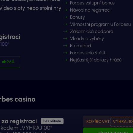
Forbes vstupní bonus
 video sloty nebo stolní hry
Návod na registraci
Bonusy
Věrnostní program u Forbesu
Zákaznická podpora
istraci
Vklady a výběry
J100"
Promokód
Forbes kolo štěstí
Nejčastější dotazy hráčů
E
95%
rbes casino
za registraci
KOPÍROVAT
VYHRAJ10
Bez vkladu
omokódem „VYHRAJ100“