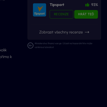
Tipsport
93%
RECENZE
HRÁT TEĎ
Zobrazit všechny recenze
Ministerstvo financí varuje: Účastí na hazardní hře může
vzniknout závislost.
olik
přímo k