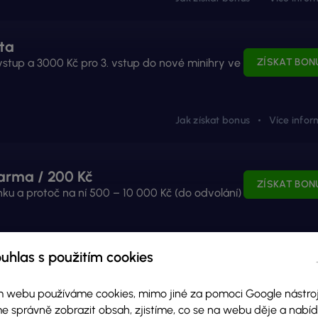
ta
ZÍSKAT BON
 vstup a 3000 Kč pro 3. vstup do nové minihry ve
Jak získat bonus
darma / 200 Kč
ZÍSKAT BON
inku a protoč na ní 500 – 10 000 Kč (do odvolání)
Jak získat bonus
uhlas s použitím cookies
 webu používáme cookies, mimo jiné za pomoci Google nástroj
ZÍSKAT BON
omatech Casimi (do odvolání)
e správně zobrazit obsah, zjistíme, co se na webu děje a nab