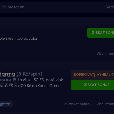
Za protočení
Seřa
ZÍSKAT BON
ole štěstí (do odvolání)
zdarma
(5 Kč/spin)
KOPÍROVAT
VYHRAJ10
a získej 50 FS, poté vlož
RAJ100
ZÍSKAT BONUS
ískáš FS za 100 Kč na Karlos Game
gistraci
Jak získat bonus