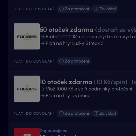
Za protočení
Za vklad
PLATÍ DO ODVOLÁNÍ
50 otoček zdarma
(dostaň se vý
Protoč 1000 Kč na libovolných válcových
Platí na hry: Lucky Streak 3
Za protočení
PLATÍ DO ODVOLÁNÍ
10 otoček zdarma
(10 Kč/spin)
(
Vlož 1000 Kč a splň podmínky protáčení
Platí na hry: vybrané
Za protočení
Za vklad
PLATÍ DO ODVOLÁNÍ
Doporučujeme