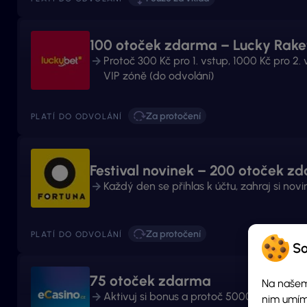
100 otoček zdarma – Lucky Rake
Protoč 300 Kč pro 1. vstup, 1000 Kč pro 2.
VIP zóně (do odvolání)
Za protočení
PLATÍ DO ODVOLÁNÍ
Festival novinek – 200 otoček z
Každý den se přihlas k účtu, zahraj si nov
Za protočení
PLATÍ DO ODVOLÁNÍ
So
75 otoček zdarma
Na našem
Aktivuj si bonus a protoč 5000 Kč na aut
nim umím