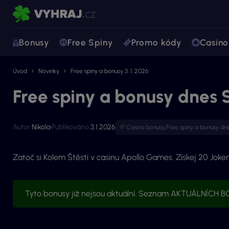
Bonusy
Free Spiny
Promo kódy
Casino
Úvod
Novinky
Free spiny a bonusy 3. 1. 2026
Free spiny a bonusy dnes S
Autor:
Nikola
Publikováno:
3.1.2026
Casino bonusy
,
Free spiny a bonusy dn
Zatoč si Kolem Štěstí v casinu Apollo Games. Získej 20 Joker
Tyto bonusy již nejsou aktuální. Seznam AKTUÁLNÍCH 