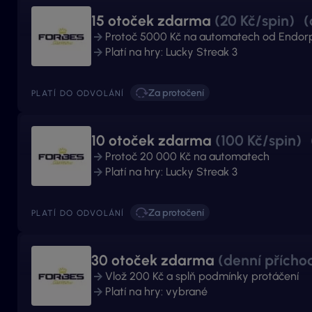
15 otoček zdarma
(20 Kč/spin)
(
Protoč 5000 Kč na automatech od Endor
Platí na hry: Lucky Streak 3
Za protočení
PLATÍ DO ODVOLÁNÍ
10 otoček zdarma
(100 Kč/spin)
Protoč 20 000 Kč na automatech
Platí na hry: Lucky Streak 3
Za protočení
PLATÍ DO ODVOLÁNÍ
30 otoček zdarma
(denní přícho
Vlož 200 Kč a splň podmínky protáčení
Platí na hry: vybrané