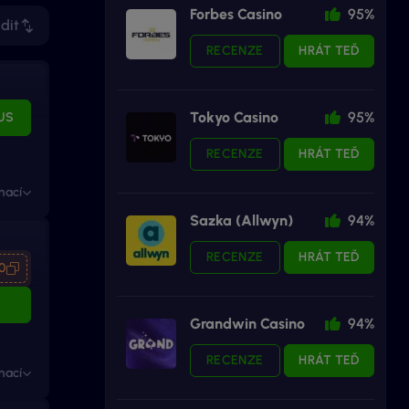
Forbes Casino
95%
dit
RECENZE
HRÁT TEĎ
Tokyo Casino
95%
US
RECENZE
HRÁT TEĎ
Sazka (Allwyn)
94%
RECENZE
HRÁT TEĎ
0
Grandwin Casino
94%
RECENZE
HRÁT TEĎ