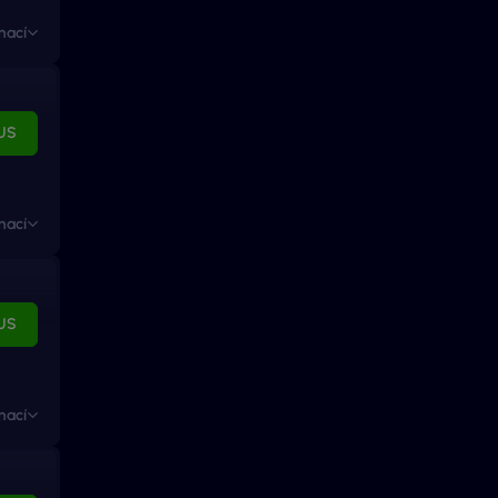
US
US