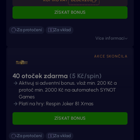
ZÍSKAT BONUS
Za protočení
Za vklad
AKCE SKONČILA
40 otoček zdarma
(5 Kč/spin)
Aktivuj si adventní bonus, vlož min. 200 Kč a
protoč min. 2000 Kč na automatech SYNOT
Games
Platí na hry: Respin Joker 81 Xmas
ZÍSKAT BONUS
Za protočení
Za vklad