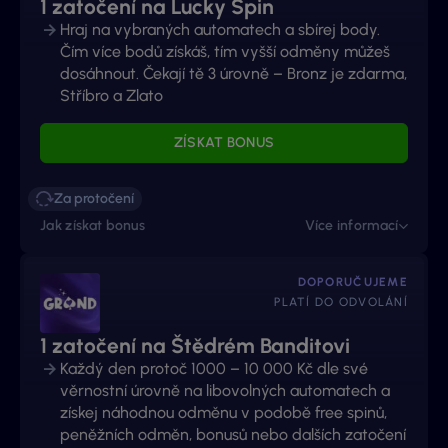
1 zatočení na Lucky Spin
Hraj na vybraných automatech a sbírej body.
Čím více bodů získáš, tím vyšší odměny můžeš
dosáhnout. Čekají tě 3 úrovně – Bronz je zdarma,
Stříbro a Zlato
ZÍSKAT BONUS
Za protočení
Jak získat bonus
DOPORUČUJEME
PLATÍ DO ODVOLÁNÍ
1 zatočení na Štědrém Banditovi
Každý den protoč 1000 – 10 000 Kč dle své
věrnostní úrovně na libovolných automatech a
získej náhodnou odměnu v podobě free spinů,
peněžních odměn, bonusů nebo dalších zatočení