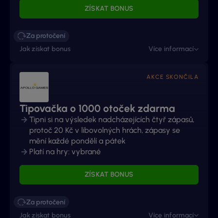
ZÍSKAT BONUS
Za protočení
Jak získat bonus
AKCE SKONČILA
Tipovačka o 1000 otoček zdarma
Tipni si na výsledek nadcházejících čtyř zápasů,
protoč 20 Kč v libovolných hrách, zápasy se
mění každé pondělí a pátek
Platí na hry: vybrané
ZÍSKAT BONUS
Za protočení
Jak získat bonus