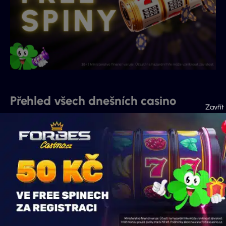
Přehled všech dnešních casino
bonusů – 27. prosince 2025
V Herně U Dědka získáš 26 otoček
zdarma + šanci na bonus z Kola štěstí
Zatoč si
na Kole štěstí
– stačí spustit jakýkoliv Synot
automat a kolo se objeví samo. Odměnou ti může být
bonus, otočky nebo peníze. Platí do odvolání.