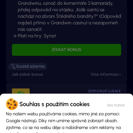
Grandwinu, označ do komentáře 3 kamarády,
přidej odpověď na otázku: „Kolik santů se
nachází na zbrani Štědrého bandity?“⁠ (Odpověď
najdeš přímo v Grandwin casinu)⁠ a nezapomeň
nás označit.
Platí na hry: Synot
ZÍSKAT BONUS
Soutěž zdarma
Jak získat bonus
DOPORUČUJEME
AKCE SKONČILA
Souhlas s použitím cookies
Facebooková soutěž o 1000 Kč ve free
Na našem webu používáme cookies, mimo jiné za pomoci
spinech
Google nástrojů. Díky nim umíme správně zobrazit obsah,
Přejdi do naší facebookové skupiny a do
zjistíme, co se na webu děje a nabídneme vám reklamy na
komentáře pod příspěvkem napiš své