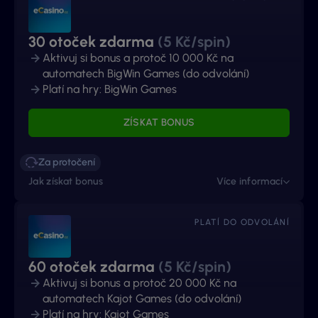
30 otoček zdarma
(5 Kč/spin)
Aktivuj si bonus a protoč 10 000 Kč na
automatech BigWin Games (do odvolání)
Platí na hry: BigWin Games
ZÍSKAT BONUS
Za protočení
Jak získat bonus
PLATÍ DO ODVOLÁNÍ
60 otoček zdarma
(5 Kč/spin)
Aktivuj si bonus a protoč 20 000 Kč na
automatech Kajot Games (do odvolání)
Platí na hry: Kajot Games