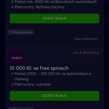
Protoč min. 2500 Kč na libovolných automatech
Platí na hry: Richness Factory
ZÍSKAT BONUS
Za protočení
AKCE SKONČILA
10 000 Kč ve free spinech
Protoč 2000 – 350 000 Kč na automatech e-
Gaming
Platí na hry: vybrané
ZÍSKAT BONUS