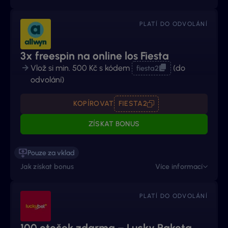
PLATÍ DO ODVOLÁNÍ
3x freespin na online los Fiesta
Vlož si min. 500 Kč s kódem
(do
fiesta2
odvolání)
KOPÍROVAT
FIESTA2
ZÍSKAT BONUS
Pouze za vklad
Jak získat bonus
PLATÍ DO ODVOLÁNÍ
100 otoček zdarma – Lucky Raketa