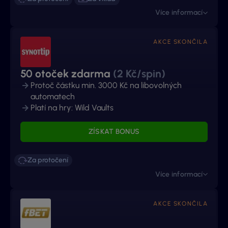
AKCE SKONČILA
50 otoček zdarma
(2 Kč/spin)
Protoč částku min. 3000 Kč na libovolných
automatech
Platí na hry: Wild Vaults
ZÍSKAT BONUS
Za protočení
AKCE SKONČILA