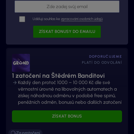
Uděluji souhlas ke
zpracování osobních údajů
DOPORUČUJEME
PLATÍ DO ODVOLÁNÍ
1 zatočení na Štědrém Banditovi
Každý den protoč 1000 – 10 000 Kč dle své
věrnostní úrovně na libovolných automatech a
získej náhodnou odměnu v podobě free spinů,
peněžních odměn, bonusů nebo dalších zatočení
ZÍSKAT BONUS
Za protočení