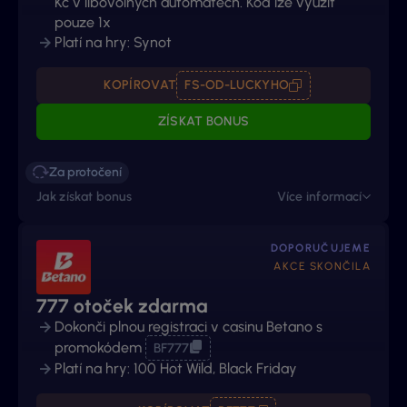
Kč v libovolných automatech. Kód lze využít
pouze 1x
Platí na hry: Synot
KOPÍROVAT
FS-OD-LUCKYHO
ZÍSKAT BONUS
Za protočení
Jak získat bonus
DOPORUČUJEME
AKCE SKONČILA
777 otoček zdarma
Dokonči plnou registraci v casinu Betano s
promokódem
BF777
Platí na hry: 100 Hot Wild, Black Friday