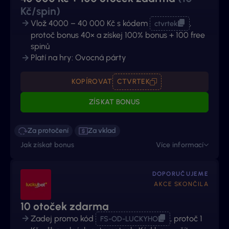
Kč/spin)
Vlož 4000 – 40 000 Kč s kódem
,
ctvrtek
protoč bonus 40× a získej 100% bonus + 100 free
spinů
Platí na hry: Ovocná párty
KOPÍROVAT
CTVRTEK
ZÍSKAT BONUS
Za protočení
Za vklad
Jak získat bonus
DOPORUČUJEME
AKCE SKONČILA
10 otoček zdarma
Zadej promo kód
, protoč 1
FS-OD-LUCKYHO