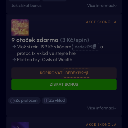
Jak získat bonus
AKCE SKONČILA
9 otoček zdarma
(3 Kč/spin)
Vlož si min. 199 Kč s kódem
a
dedek199
protoč 1x vklad ve stejné hře
Platí na hry: Owls of Wealth
KOPÍROVAT
DEDEK199
ZÍSKAT BONUS
Za protočení
Za vklad
AKCE SKONČILA