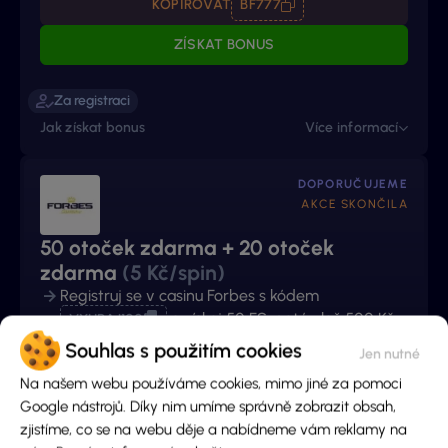
KOPÍROVAT
BF777
ZÍSKAT BONUS
Za registraci
Jak získat bonus
DOPORUČUJEME
AKCE SKONČILA
50 otoček zdarma + 20 otoček
zdarma
(5 Kč/spin)
Registruj se v casinu Forbes s kódem
a získej 50 FS, poté vlož 500 Kč,
VYHRAJ100
protoč 500 Kč na automatech a získáš FS za 100
Souhlas s použitím cookies
Kč na Karlos Game
Na našem webu používáme cookies, mimo jiné za pomoci
Platí na hry: Synot, Karlos Game
Google nástrojů. Díky nim umíme správně zobrazit obsah,
zjistíme, co se na webu děje a nabídneme vám reklamy na
KOPÍROVAT
VYHRAJ100