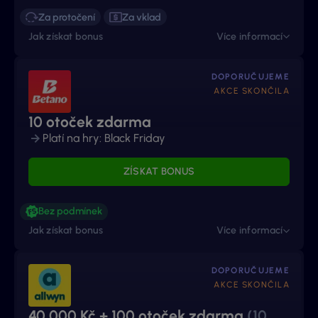
Za protočení
Za vklad
Jak získat bonus
DOPORUČUJEME
AKCE SKONČILA
10 otoček zdarma
Platí na hry: Black Friday
ZÍSKAT BONUS
Bez podmínek
Jak získat bonus
DOPORUČUJEME
AKCE SKONČILA
40 000 Kč + 100 otoček zdarma
(10