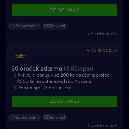
ZÍSKAT BONUS
Za protočení
Za vklad
AKCE SKONČILA
30 otoček zdarma
(5 Kč/spin)
Aktivuj si bonus, vlož 200 Kč na účet a protoč
2000 Kč na automatech od Amusnet
Platí na hry: 27 Eternal Hot
ZÍSKAT BONUS
Za protočení
Za vklad