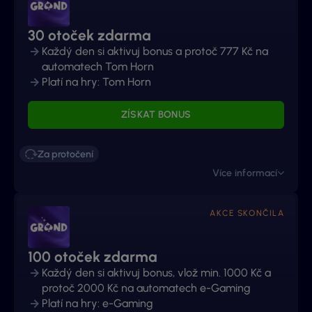
30 otoček zdarma
Každý den si aktivuj bonus a protoč 777 Kč na
automatech Tom Horn
Platí na hry: Tom Horn
ZÍSKAT BONUS
Za protočení
AKCE SKONČILA
100 otoček zdarma
Každý den si aktivuj bonus, vlož min. 1000 Kč a
protoč 2000 Kč na automatech e-Gaming
Platí na hry: e-Gaming