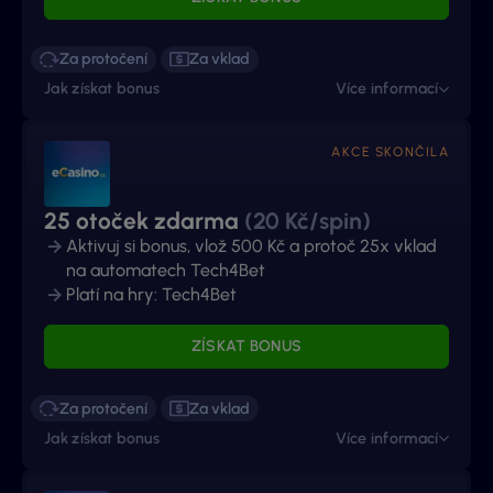
Za protočení
Za vklad
Jak získat bonus
AKCE SKONČILA
25 otoček zdarma
(20 Kč/spin)
Aktivuj si bonus, vlož 500 Kč a protoč 25x vklad
na automatech Tech4Bet
Platí na hry: Tech4Bet
ZÍSKAT BONUS
Za protočení
Za vklad
Jak získat bonus