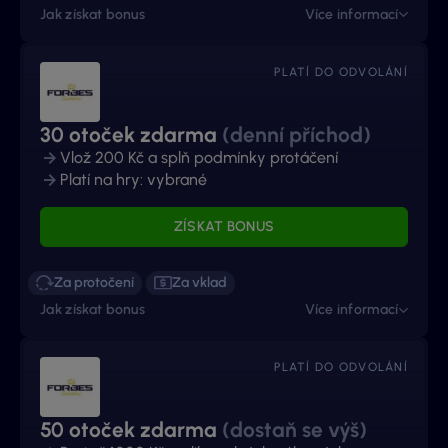
Jak získat bonus
PLATÍ DO ODVOLÁNÍ
30 otoček zdarma
(denní příchod)
Vlož 200 Kč a splň podmínky protáčení
Platí na hry: vybrané
ZÍSKAT BONUS
Za protočení
Za vklad
Jak získat bonus
PLATÍ DO ODVOLÁNÍ
50 otoček zdarma
(dostaň se výš)