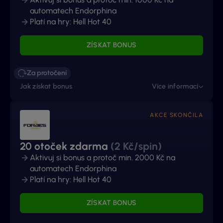
automatech Endorphina
Platí na hry: Hell Hot 40
ZÍSKAT BONUS
Za protočení
Jak získat bonus
AKCE SKONČILA
20 otoček zdarma
(2 Kč/spin)
Aktivuj si bonus a protoč min. 2000 Kč na
automatech Endorphina
Platí na hry: Hell Hot 40
ZÍSKAT BONUS