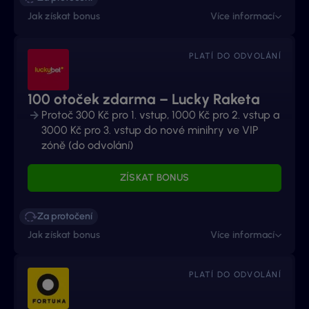
Jak získat bonus
PLATÍ DO ODVOLÁNÍ
100 otoček zdarma – Lucky Raketa
Protoč 300 Kč pro 1. vstup, 1000 Kč pro 2. vstup a
3000 Kč pro 3. vstup do nové minihry ve VIP
zóně (do odvolání)
ZÍSKAT BONUS
Za protočení
Jak získat bonus
PLATÍ DO ODVOLÁNÍ