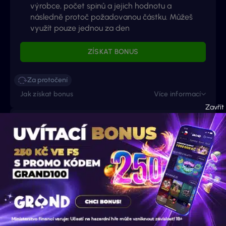
výrobce, počet spinů a jejich hodnotu a
následně protoč požadovanou částku. Můžeš
využít pouze jednou za den
ZÍSKAT BONUS
Za protočení
Jak získat bonus
AKCE SKONČILA
Tipovačka o 1000 otoček zdarma
Tipni si na výsledek nadcházejících čtyř zápasů,
protoč 20 Kč v libovolných hrách, zápasy se
mění každé pondělí a pátek
Platí na hry: vybrané
ZÍSKAT BONUS