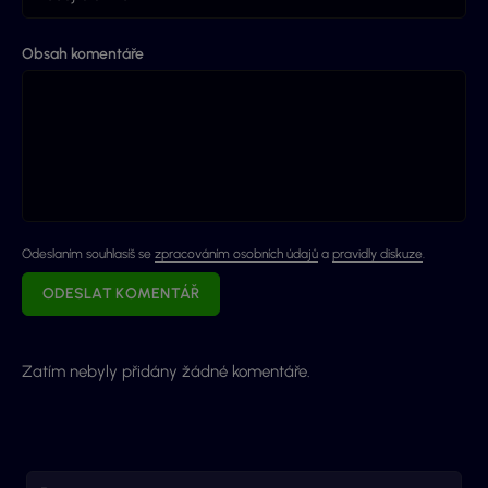
Obsah komentáře
Odeslaním souhlasíš se
zpracováním osobních údajů
a
pravidly diskuze
.
ODESLAT KOMENTÁŘ
Zatím nebyly přidány žádné komentáře.