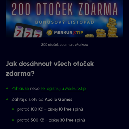
200 otoček zdarma u Merkuru
Jak dosáhnout všech otoček
zdarma?
Přihlas se
nebo
se registruj u MerkurXtip
Zahraj si sloty od
Apollo Games
protoč
100 Kč
– získej
10 free spinů
protoč
500 Kč
– získej
30 free spinů