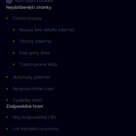
Nastavení cookies
Nejoblíbenější stránky
Casino bonusy
Bonusy bez vkladu zdarma
Otočky zdarma
Free spiny dnes
Casino promo kódy
Automaty zdarma
Recenze online casin
Výsledky loterií
Zodpovědné hraní
Hraj zodpovědně | 18+
List kontaktů na pomoc