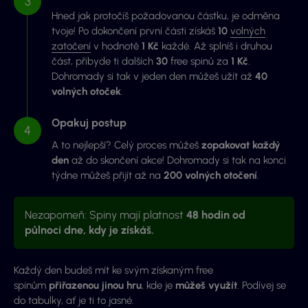
Hned jak protočíš požadovanou částku, je odměna
tvoje! Po dokončení první části získáš
10
volných
zatočení
v hodnotě
1 Kč
každé. Až splníš i druhou
část, přibyde ti dalších
30
free spinů za
1 Kč
.
Dohromady si tak v jeden den můžeš užít až
40
volných otoček
.
Opakuj postup
A to nejlepší? Celý proces můžeš
zopakovat každý
den
až do skončení akce! Dohromady si tak na konci
týdne můžeš přijít až na
200 volných otočení
.
Nezapomeň: Spiny mají platnost
48 hodin od
půlnoci dne, kdy je získáš.
Každý den budeš mít ke svým získaným free
spinům
přiřazenou jinou hru
, kde je
můžeš využít
. Podívej se
do tabulky, ať je ti to jasné.