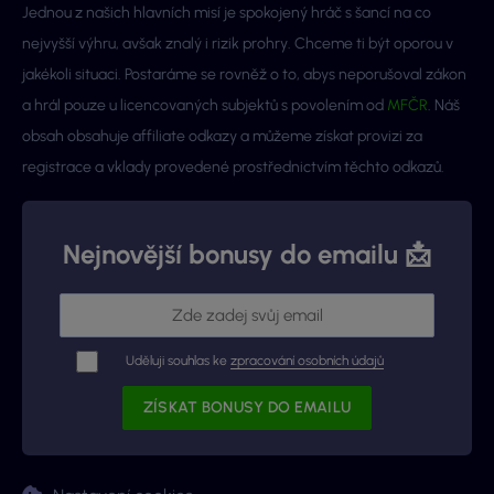
Jednou z našich hlavních misí je spokojený hráč s šancí na co
nejvyšší výhru, avšak znalý i rizik prohry. Chceme ti být oporou v
jakékoli situaci. Postaráme se rovněž o to, abys neporušoval zákon
a hrál pouze u licencovaných subjektů s povolením od
MFČR
. Náš
obsah obsahuje affiliate odkazy a můžeme získat provizi za
registrace a vklady provedené prostřednictvím těchto odkazů.
Nejnovější bonusy do emailu 📩
Uděluji souhlas ke
zpracování osobních údajů