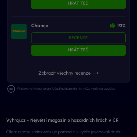
HRÁT TEĎ
Chance
93%
RECENZE
HRÁT TEĎ
Zobrazit všechny recenze
Ministerstvo financí varuje: Účastí na hazardní hře může vzniknout závislost.
Vyhraj.cz - Největší magazín o hazardních hrách v ČR
Cílem a poselstvím webu je pomoci ti k výhře jakéhokoli druhu.