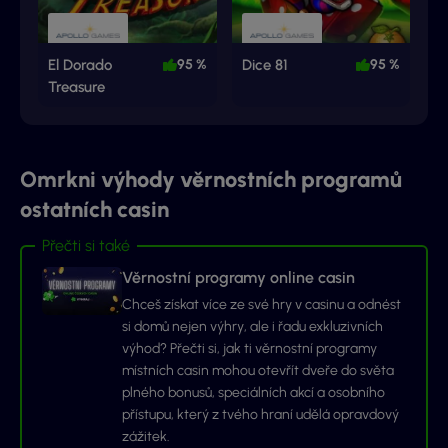
El Dorado
95 %
Dice 81
95 %
Treasure
Omrkni výhody věrnostních programů
ostatních casin
Přečti si také
Věrnostní programy online casin
Chceš získat více ze své hry v casinu a odnést
si domů nejen výhry, ale i řadu exkluzivních
výhod? Přečti si, jak ti věrnostní programy
místních casin mohou otevřít dveře do světa
plného bonusů, speciálních akcí a osobního
přístupu, který z tvého hraní udělá opravdový
zážitek.