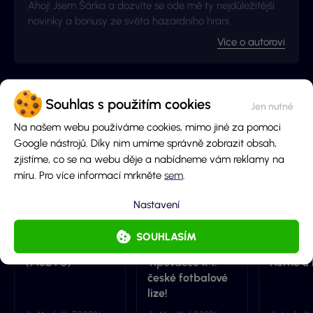
Ahoj! Jsem Šárka a dozvíte se ode mě ty nejdůležitější
novinky a bonusy ze světa hazardního hraní.
Více o autorovi
Související články
Souhlas s použitím cookies
Na našem webu používáme cookies, mimo jiné za pomoci
Google nástrojů. Díky nim umíme správně zobrazit obsah,
zjistíme, co se na webu děje a nabídneme vám reklamy na
míru. Pro více informací mrkněte
sem
.
Nastavení
Free spiny a
Získej free spiny,
Zatoč s 
bonusy dnes
věrnostní body i
a získej 
SOUHLASÍM
PÁTEK 7. 8. 2026
dárkový set v
free spi
(7182 FS)
Tipovačce k 1.
Herně u
české fotbalové
lize!