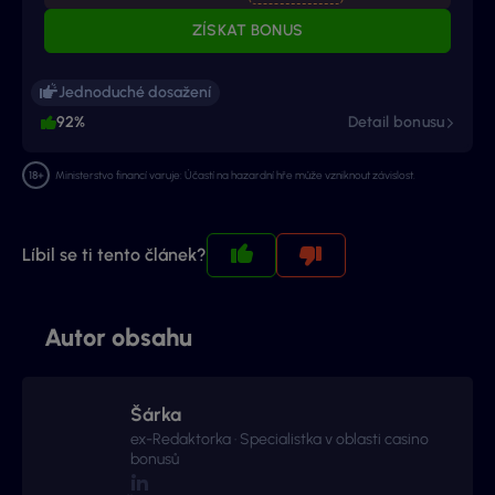
ZÍSKAT BONUS
Jednoduché dosažení
92%
Detail bonusu
Ministerstvo financí varuje: Účastí na hazardní hře může vzniknout závislost.
Líbil se ti tento článek?
Autor obsahu
Šárka
ex-Redaktorka · Specialistka v oblasti casino
bonusů