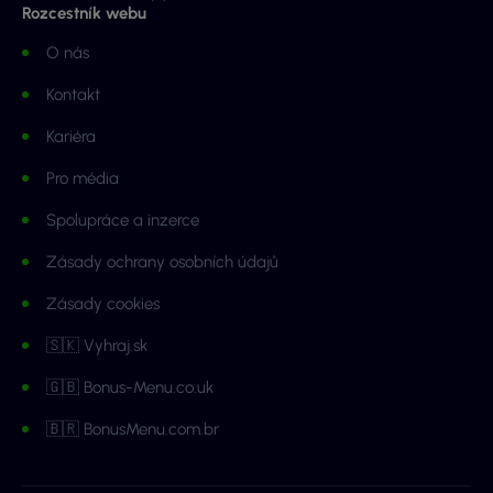
Rozcestník webu
O nás
Kontakt
Kariéra
Pro média
Spolupráce a inzerce
Zásady ochrany osobních údajů
Zásady cookies
🇸🇰 Vyhraj.sk
🇬🇧 Bonus-Menu.co.uk
🇧🇷 BonusMenu.com.br