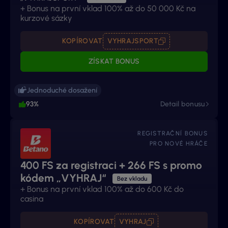
+ Bonus na první vklad 100% až do 50 000 Kč na
kurzové sázky
KOPÍROVAT
VYHRAJSPORT
ZÍSKAT BONUS
Jednoduché dosažení
93%
Detail bonusu
REGISTRAČNÍ BONUS
PRO NOVÉ HRÁČE
400 FS za registraci + 266 FS s promo
kódem „VYHRAJ“
Bez vkladu
+ Bonus na první vklad 100% až do 600 Kč do
casina
KOPÍROVAT
VYHRAJ