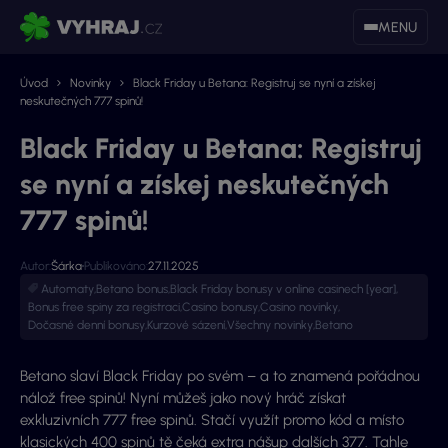
MENU
Úvod
Novinky
Black Friday u Betana: Registruj se nyní a získej
neskutečných 777 spinů!
Black Friday u Betana: Registruj
se nyní a získej neskutečných
777 spinů!
Autor:
Šárka
Publikováno:
27.11.2025
Automaty
,
Betano bonus
,
Black Friday bonusy v online casinech [year]
,
Bonus free spiny za registraci
,
Casino bonusy
,
Casino novinky
,
Dočasné denní bonusy
,
Kurzové sázení
,
Všechny novinky
,
Betano
Betano slaví Black Friday po svém – a to znamená pořádnou
nálož free spinů! Nyní můžeš jako nový hráč získat
exkluzivních 777 free spinů. Stačí využít promo kód a místo
klasických 400 spinů tě čeká extra nášup dalších 377. Tahle