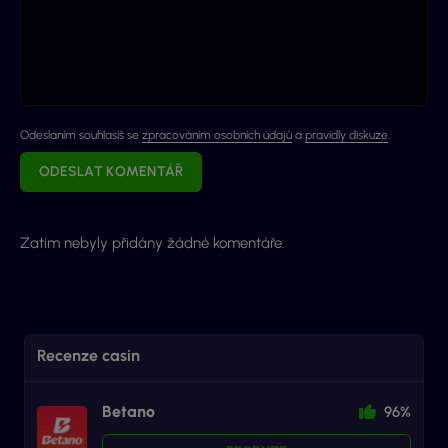
Odeslaním souhlasíš se
zpracováním osobních údajů
a
pravidly diskuze
.
ODESLAT KOMENTÁŘ
Zatím nebyly přidány žádné komentáře.
Recenze casin
Betano
96%