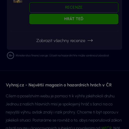
RECENZE
HRÁT TEĎ
Zobrazit všechny recenze
Ministerstvo financí varuje: Účastí na hazardní hře může vzniknout závislost.
Vyhraj.cz - Největší magazín o hazardních hrách v ČR
Cílem a poselstvím webu je pomoci ti k výhře jakéhokoli druhu.
Jednou z našich hlavních misí je spokojený hráč s šancí na co
nejvyšší výhru, avšak znalý i rizik prohry. Chceme ti být oporou v
jakékoli situaci. Postaráme se rovněž o to, abys neporušoval zákon
a hrál pouze u licencovaných subjektů s povolením od
MFČR
. Náš