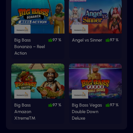
Big Bass
97 %
Angel vs Sinner
97 %
Bonanza – Reel
Action
Big Bass
97 %
Big Bass Vegas
97 %
Amazon
Double Down
Xtreme™
Deluxe