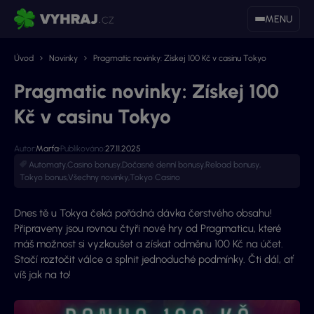
MENU
Úvod
Novinky
Pragmatic novinky: Získej 100 Kč v casinu Tokyo
Pragmatic novinky: Získej 100
Kč v casinu Tokyo
Autor:
Marťa
Publikováno:
27.11.2025
Automaty
,
Casino bonusy
,
Dočasné denní bonusy
,
Reload bonusy
,
Tokyo bonus
,
Všechny novinky
,
Tokyo Casino
Dnes tě u Tokya čeká pořádná dávka čerstvého obsahu!
Připraveny jsou rovnou čtyři nové hry od Pragmaticu, které
máš možnost si vyzkoušet a získat odměnu 100 Kč na účet.
Stačí roztočit válce a splnit jednoduché podmínky. Čti dál, ať
víš jak na to!