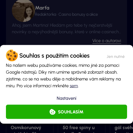
Marťa
Redaktorka · Casino bonusy a akce
Ahoj, jsem Martina! Hledám pro tebe ty nejčerstvější
novinky a nejvýhodnější bonusy, které v online casinech
stojí za to!
Více o autorovi
Souhlas s použitím cookies
Související články
Na našem webu používáme cookies, mimo jiné za pomoci
Google nástrojů. Díky nim umíme správně zobrazit obsah,
zjistíme, co se na webu děje a nabídneme vám reklamy na
míru. Pro více informací mrkněte
sem
.
Nastavení
SOUHLASÍM
BIG WIN 25 033
Užij si kočičí
Získej 10
Kč v LuckyBet:
dobrodružství s
spinů z
Osmikorunový
50 free spiny u
gól svéh