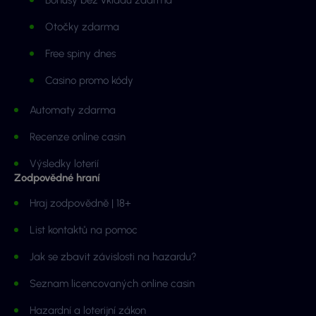
Bonusy bez vkladu zdarma
Otočky zdarma
Free spiny dnes
Casino promo kódy
Automaty zdarma
Recenze online casin
Výsledky loterií
Zodpovědné hraní
Hraj zodpovědně | 18+
List kontaktů na pomoc
Jak se zbavit závislosti na hazardu?
Seznam licencovaných online casin
Hazardní a loterijní zákon