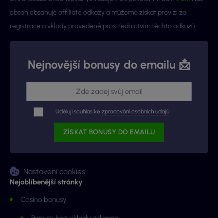
obsah obsahuje affiliate odkazy a můžeme získat provizi za
registrace a vklady provedené prostřednictvím těchto odkazů.
Nejnovější bonusy do emailu 📩
Uděluji souhlas ke
zpracování osobních údajů
Nastavení cookies
Nejoblíbenější stránky
Casino bonusy