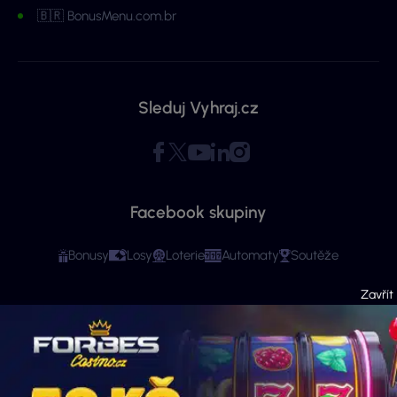
🇧🇷 BonusMenu.com.br
Sleduj Vyhraj.cz
Facebook skupiny
Bonusy
Losy
Loterie
Automaty
Soutěže
Copyright © 2026 - Všechna práva vyhrazena. Vyhraj.cz | Ministerstvo financí
varuje: Účastí na hazardní hře může vzniknout závislost! Stránky mají čistě
informační charakter. Veškeré informace se týkají osob starších 18 let.
Provozovatelem webu je ExeMedia s.r.o. se sídlem Kurzova 2222/16, Stodůlky,