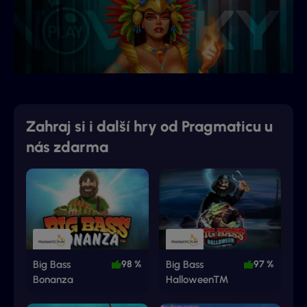
Zahraj si i další hry od Pragmaticu u
nás zdarma
Big Bass
98 %
Big Bass
97 %
Bonanza
Halloween™