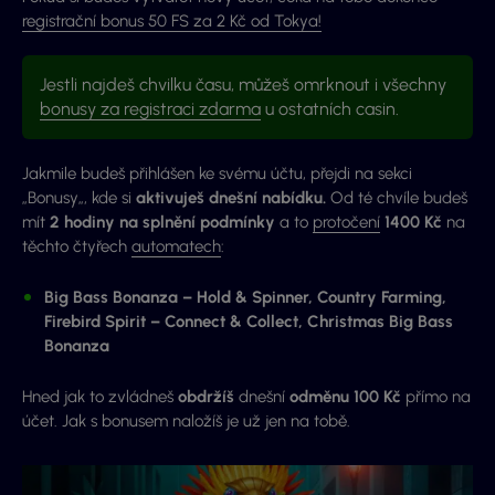
registrační bonus 50 FS za 2 Kč od Tokya!
Jestli najdeš chvilku času, můžeš omrknout i všechny
bonusy za registraci zdarma
u ostatních casin.
Jakmile budeš přihlášen ke svému účtu, přejdi na sekci
„
Bonusy
„, kde si
aktivuješ dnešní nabídku.
Od té chvíle budeš
mít
2 hodiny na splnění podmínky
a to
protočení
1400 Kč
na
těchto čtyřech
automatech
:
Big Bass Bonanza – Hold & Spinner, Country Farming,
Firebird Spirit – Connect & Collect, Christmas Big Bass
Bonanza
Hned jak to zvládneš
obdržíš
dnešní
odměnu 100 Kč
přímo na
účet. Jak s bonusem naložíš je už jen na tobě.