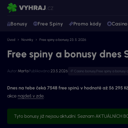
Bonusy
Free Spiny
Promo kódy
Casino
Úvod
Novinky
Free spiny a bonusy 23. 5. 2026
Free spiny a bonusy dnes 
Autor:
Marťa
Publikováno:
23.5.2026
Casino bonusy
,
Free spiny a bonusy 
Dnes na tebe čeká 7548 free spinů v hodnotě až 56 295 K
akce
najdeš v zde
.
Tyto bonusy již nejsou aktuální. Seznam AKTUÁLNÍCH 