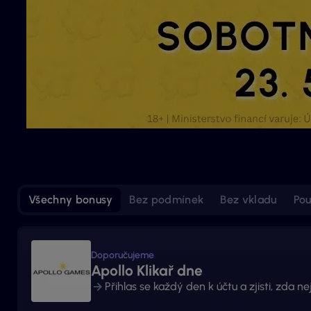
Všechny bonusy
Bez podmínek
Bez vkladu
Pou
Doporučujeme
Apollo Klikař dne
Přihlas se každý den k účtu a zjisti, zda n