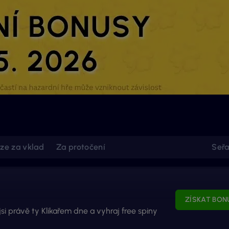
ze za vklad
Za protočení
Seřa
ZÍSKAT BON
ejsi právě ty Klikařem dne a vyhraj free spiny