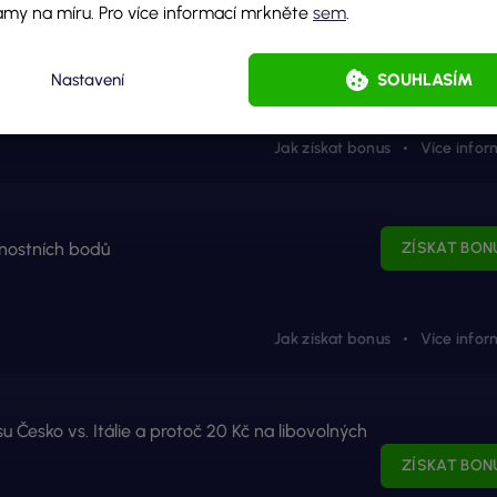
amy na míru. Pro více informací mrkněte
sem
.
ZÍSKAT BON
rnostních bodů
Nastavení
SOUHLASÍM
Jak získat bonus
ZÍSKAT BON
rnostních bodů
Jak získat bonus
u Česko vs. Itálie a protoč 20 Kč na libovolných
ZÍSKAT BON