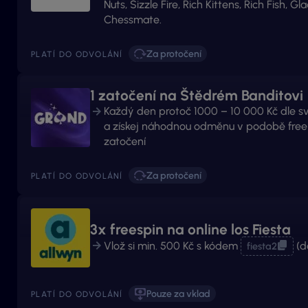
Nuts, Sizzle Fire, Rich Kittens, Rich Fish, G
Chessmate.
Za protočení
PLATÍ DO ODVOLÁNÍ
1 zatočení na Štědrém Banditovi
Každý den protoč 1000 – 10 000 Kč dle s
a získej náhodnou odměnu v podobě free
zatočení
Za protočení
PLATÍ DO ODVOLÁNÍ
3x freespin na online los Fiesta
Vlož si min. 500 Kč s kódem
(d
fiesta2
Pouze za vklad
PLATÍ DO ODVOLÁNÍ