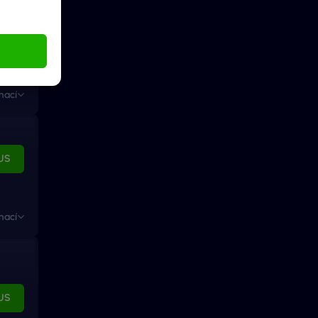
US
US
US