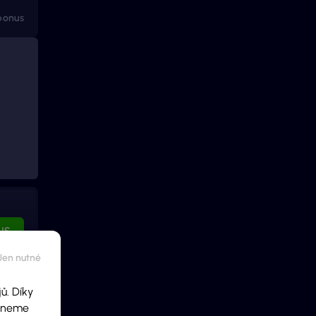
 bonus
US
ů. Díky
ídneme