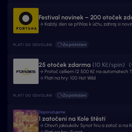
Festival novinek – 200 otoček z
Každý den se přihlas k účtu, zahraj si nov
Za protočení
PLATÍ DO ODVOLÁNÍ
25 otoček zdarma
(10 Kč/spin)
(
Protoč celkem 12 500 Kč na automatech 
Platí na hry: 100 Hot Wild
Za protočení
PLATÍ DO ODVOLÁNÍ
Doporučujeme
1 zatočení na Kole štěstí
Otevři jakoukoliv Synot hru a zatoč si na K
Platí na hry: Synot