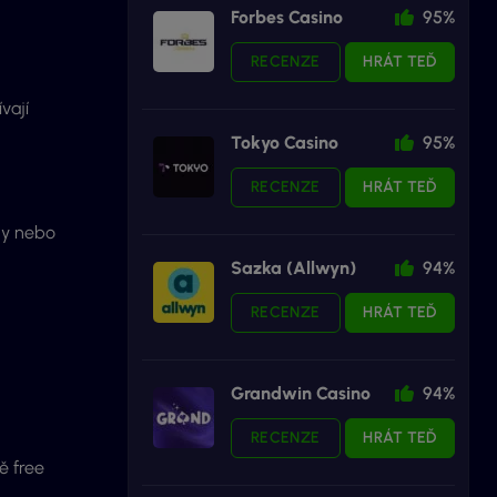
Forbes Casino
95%
RECENZE
HRÁT TEĎ
vají
Tokyo Casino
95%
RECENZE
HRÁT TEĎ
ny nebo
Sazka (Allwyn)
94%
RECENZE
HRÁT TEĎ
Grandwin Casino
94%
RECENZE
HRÁT TEĎ
ě free