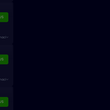
US
US
US