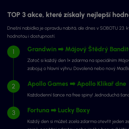
TOP 3 akce, které získaly nejlepší hod
Dnešní nabídka je opravdu nabitá, ale dnes v SOBOTU 23. kvě
hodnotou i dostupností.
Grandwin ➡️ Májový Štědrý Bandit
Zatoč si každý den 1× zdarma na speciálním Májov
zabojuj o hlavní výhru: Dovolená nebo nový MacB
Apollo Games ➡️ Apollo Klikař dne
Každodenní šance na free spiny! Jednoduchá šance, 
Fortuna ➡️ Lucky Boxy
Každý den si můžeš zcela zdarma otevřít jeden z