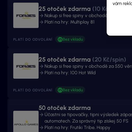
vám rekl
25 otoček zdarma
(10 Kč/spin)
Nakup si free spiny v obchodě za 275 vě
Platí na hry: Multiplay 81
Bez vkladu
PLATÍ DO ODVOLÁNÍ
25 otoček zdarma
(20 Kč/spin)
Nakup si free spiny v obchodě za 550 vě
Platí na hry: 100 Hot Wild
Bez vkladu
PLATÍ DO ODVOLÁNÍ
50 otoček zdarma
Účastni se tipovačky, tipni výsledek zápas
automatech. Za správný tip získej 50 FS
Platí na hry: Frutiki Tribe, Happy