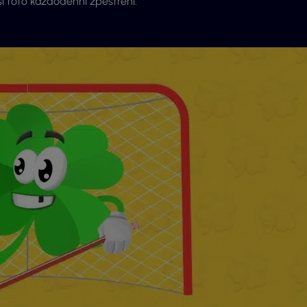
i toto každodenní zpestření.