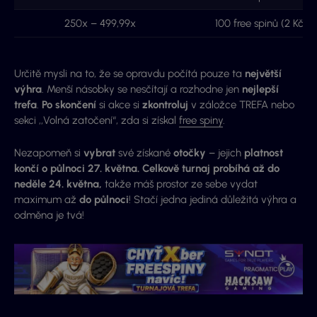
250x – 499,99x
100 free spinů (2 Kč/sp
Určitě mysli na to, že se opravdu počítá pouze ta
největší
výhra
. Menší násobky se nesčítají a rozhodne jen
nejlepší
trefa
.
Po skončení
si akce si
zkontroluj
v záložce TREFA nebo
sekci ,,Volná zatočení“, zda si získal
free spiny
.
Nezapomeň si
vybrat
své získané
otočky
– jejich
platnost
končí o půlnoci 27. května. Celkově turnaj probíhá až do
neděle 24. května,
takže máš prostor ze sebe vydat
maximum až
do půlnoci
! Stačí jedna jediná důležitá výhra a
odměna je tvá!