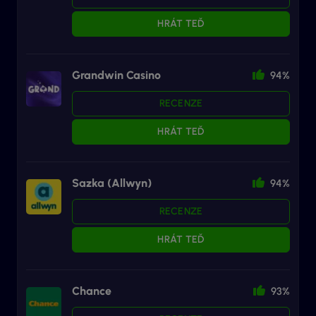
HRÁT TEĎ
Grandwin Casino
94%
RECENZE
HRÁT TEĎ
Sazka (Allwyn)
94%
RECENZE
HRÁT TEĎ
Chance
93%