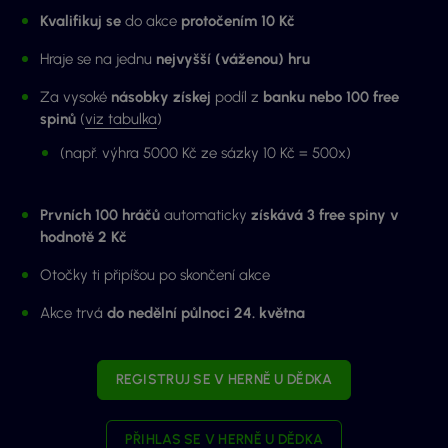
Kvalifikuj se
do akce
protočením 10 Kč
Hraje se na jednu
nejvyšší (váženou) hru
Za vysoké
násobky získej
podíl z
banku nebo 100 free
spinů
(
viz tabulka
)
(např. výhra 5000 Kč ze sázky 10 Kč = 500x)
Prvních 100 hráčů
automaticky
získává 3 free spiny v
hodnotě 2 Kč
Otočky ti připíšou po skončení akce
Akce trvá
do nedělní půlnoci 24. května
REGISTRUJ SE V HERNĚ U DĚDKA
PŘIHLAS SE V HERNĚ U DĚDKA