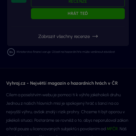
RECENZE
HRÁT TEĎ
Zobrazit všechny recenze
Ministerstvo financí varuje: Účastí na hazardní hře může vzniknout závislost.
Vyhraj.cz - Největší magazín o hazardních hrách v ČR
Cílem a poselstvím webu je pomoci ti k výhře jakéhokoli druhu.
Jednou z našich hlavních misí je spokojený hráč s šancí na co
nejvyšší výhru, avšak znalý i rizik prohry. Chceme ti být oporou v
jakékoli situaci. Postaráme se rovněž o to, abys neporušoval zákon
a hrál pouze u licencovaných subjektů s povolením od
MFČR
. Náš