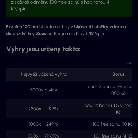
získáváš odměnu 100 free spinů s hodnotou 4
Kč/spin.
Prvních 100 hráčů
automaticky
získává tři otočky zdarma
do
božské
hry
Zeus
od Pragmatic Play
(2Kč/spin).
Výhry jsou určeny takto:
Nejvyšší vážená výhra
Bonus
podíl z banku: FS v hodn
5000x a více
000 Kč
podíl z banku: FS v hodno
2500x – 4999x
Kč
1000x – 2499x
100 free spinů (10 Kč/s
500x – 999,99x
100 free spinů (4 Kč/sp