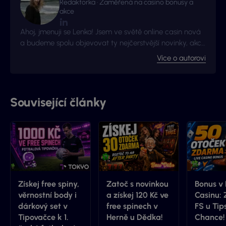
Redaktorka · Zaměřená na casino bonusy a
akce
Ahoj, jmenuji se Lenka! Jsem ve světě online casin nová
a budeme spolu objevovat ty nejčerstvější novinky, akce
a bonusy.
Více o autorovi
Související články
Získej free spiny,
Zatoč s novinkou
Bonus v 
věrnostní body i
a získej 120 Kč ve
Casinu: 
dárkový set v
free spinech v
FS u Tip
Tipovačce k 1.
Herně u Dědka!
Chance!