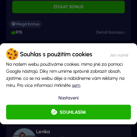
ZÍSKAT BONUS
Mega bonus
91%
Detail bonusu
Ministerstvo financí varuje: Účastí na hazardní hře může vzniknout závislost.
Souhlas s použitím cookies
VŠECHNY BONUSY HERNY U DĚDKA
Na našem webu používáme cookies, mimo jiné za pomoci
Google nástrojů. Díky nim umíme správně zobrazit obsah,
zjistíme, co se na webu děje a nabídneme vám reklamy na
míru. Pro více informací mrkněte
sem
.
Líbil se ti tento článek?
Nastavení
Autor obsahu
SOUHLASÍM
Lenka