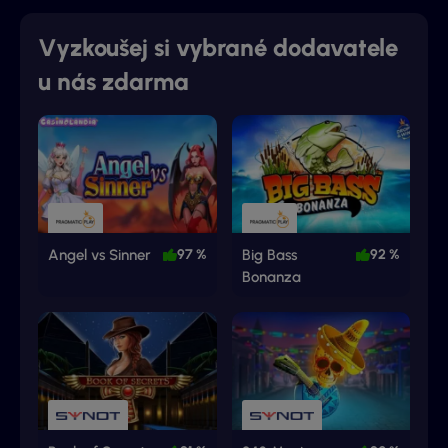
Vyzkoušej si vybrané dodavatele
u nás zdarma
Angel vs Sinner
97 %
Big Bass
92 %
Bonanza