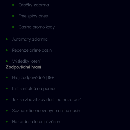
Otočky zdarma
Free spiny dnes
Casino promo kódy
Automaty zdarma
Recenze online casin
Výsledky loterií
Zodpovědné hraní
Hraj zodpovědně | 18+
List kontaktů na pomoc
Jak se zbavit závislosti na hazardu?
Seznam licencovaných online casin
Hazardní a loterijní zákon