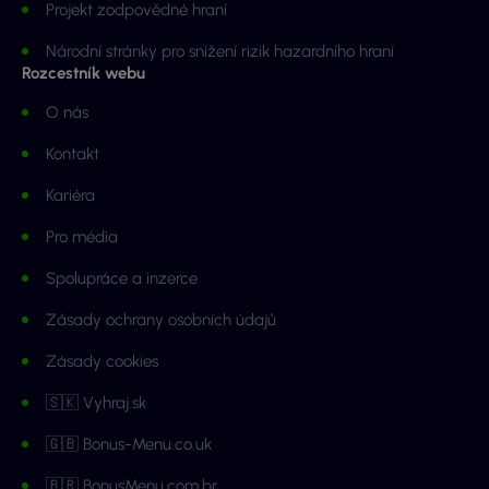
Projekt zodpovědné hraní
Národní stránky pro snížení rizik hazardního hraní
Rozcestník webu
O nás
Kontakt
Kariéra
Pro média
Spolupráce a inzerce
Zásady ochrany osobních údajů
Zásady cookies
🇸🇰 Vyhraj.sk
🇬🇧 Bonus-Menu.co.uk
🇧🇷 BonusMenu.com.br