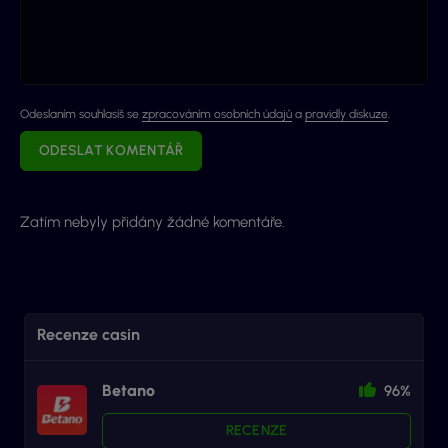
Odeslaním souhlasíš se
zpracováním osobních údajů
a
pravidly diskuze
.
ODESLAT KOMENTÁŘ
Zatím nebyly přidány žádné komentáře.
Recenze casin
Betano
96%
RECENZE