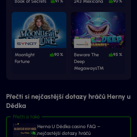
Book of Secrets
91 %
243 Mexicana
90 %
Moonlight
90 %
Beware The
95 %
Fortune
Deep
Megaways™
Přečti si nejčastější dotazy hráčů Herny u
Dědka
Přečti si také
Herna U Dědka casino FAQ –
nejčastější dotazy hráčů