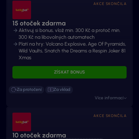
AKCE SKONČILA
15 otoček zdarma
Aktivuj si bonus, vlož min. 300 Kč a protoč min.
300 Kč na libovolných automatech
Platí na hry: Volcano Explosive, Age Of Pyramids,
Wild Vaults, Snatch the Dreams a Respin Joker 81
Xmas
ZÍSKAT BONUS
Za protočení
Za vklad
AKCE SKONČILA
10 otoček zdarma