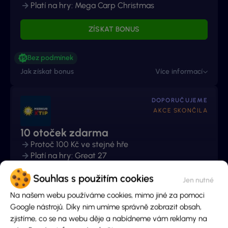
Platí na hry: Mega Carp Christmas
ZÍSKAT BONUS
Bez podmínek
Jak získat bonus
DOPORUČUJEME
AKCE SKONČILA
10 otoček zdarma
Protoč 100 Kč ve stejné hře
Platí na hry: Great 27
Souhlas s použitím cookies
ZÍSKAT BONUS
Na našem webu používáme cookies, mimo jiné za pomoci
Google nástrojů. Díky nim umíme správně zobrazit obsah,
Za protočení
zjistíme, co se na webu děje a nabídneme vám reklamy na