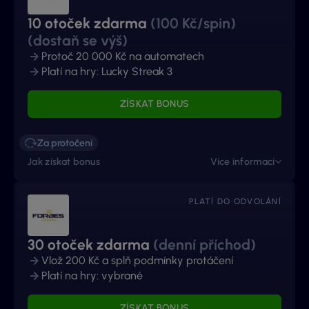
10 otoček zdarma
(100 Kč/spin)
(dostaň se výš)
Protoč 20 000 Kč na automatech
Platí na hry: Lucky Streak 3
ZÍSKAT BONUS
Za protočení
Jak získat bonus
PLATÍ DO ODVOLÁNÍ
30 otoček zdarma
(denní příchod)
Vlož 200 Kč a splň podmínky protáčení
Platí na hry: vybrané
ZÍSKAT BONUS