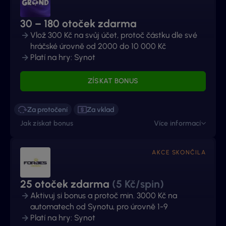
30 – 180 otoček zdarma
Vlož 300 Kč na svůj účet, protoč částku dle své
hráčské úrovně od 2000 do 10 000 Kč
Platí na hry: Synot
ZÍSKAT BONUS
Za protočení
Za vklad
Jak získat bonus
AKCE SKONČILA
25 otoček zdarma
(5 Kč/spin)
Aktivuj si bonus a protoč min. 3000 Kč na
automatech od Synotu, pro úrovně 1-9
Platí na hry: Synot