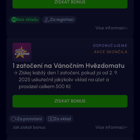
ZÍSKAT BONUS
Bez vkladu
Za registraci
DOPORUČUJEME
AKCE SKONČILA
1 zatočení na Vánočním Hvězdomatu
Získej každý den 1 zatočení, pokud jsi od 2. 9.
2025 uskutečnil jakýkoliv vklad na účet a
prosázel celkem 500 Kč
ZÍSKAT BONUS
Za protočení
Za vklad
Jak získat bonus