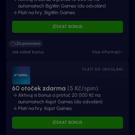
automatech BigWin Games (do odvolání)
Platí na hry: BigWin Games
ZÍSKAT BONUS
Za protočení
Jak získat bonus
PLATÍ DO ODVOLÁNÍ
60 otoček zdarma
(5 Kč/spin)
Aktivuj si bonus a protoč 20 000 Kč na
automatech Kajot Games (do odvolání)
Platí na hry: Kajot Games
ZÍSKAT BONUS