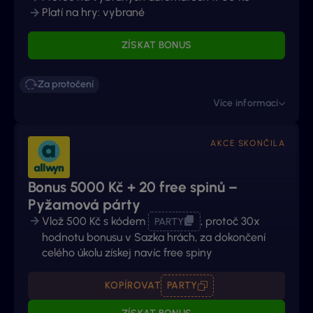
Platí na hry: vybrané
ZÍSKAT BONUS
Za protočení
AKCE SKONČILA
Bonus 5000 Kč + 20 free spinů –
Pyžamová párty
Vlož 500 Kč s kódem
, protoč 30x
PARTY
hodnotu bonusu v Sazka hrách, za dokončení
celého úkolu získej navíc free spiny
KOPÍROVAT
PARTY