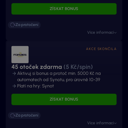
ZÍSKAT BONUS
Za protočení
AKCE SKONČILA
45 otoček zdarma
(5 Kč/spin)
Aktivuj si bonus a protoč min. 5000 Kč na
automatech od Synotu, pro úrovně 10-39
Platí na hry: Synot
ZÍSKAT BONUS
Za protočení