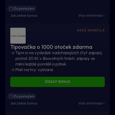
Za protočení
Jak získat bonus
AKCE SKONČILA
Tipovačka o 1000 otoček zdarma
Tipni si na výsledek nadcházejících čtyř zápasů,
protoč 20 Kč v libovolných hrách, zápasy se
mění každé pondělí a pátek
Platí na hry: vybrané
ZÍSKAT BONUS
Za protočení
Jak získat bonus