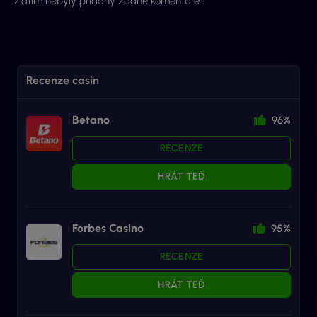
Zatím nebyly přidány žádné komentáře.
Recenze casin
Betano
96%
RECENZE
HRÁT TEĎ
Forbes Casino
95%
RECENZE
HRÁT TEĎ