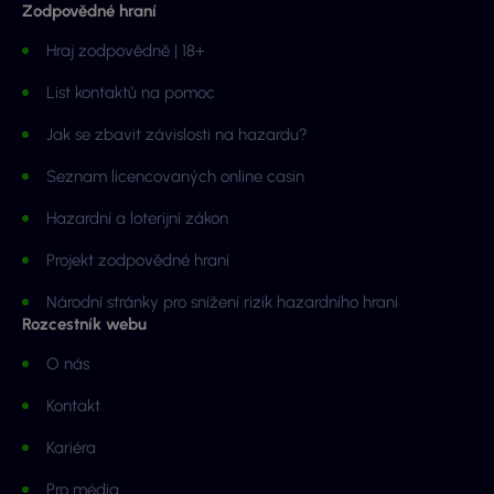
Zodpovědné hraní
Hraj zodpovědně | 18+
List kontaktů na pomoc
Jak se zbavit závislosti na hazardu?
Seznam licencovaných online casin
Hazardní a loterijní zákon
Projekt zodpovědné hraní
Národní stránky pro snížení rizik hazardního hraní
Rozcestník webu
O nás
Kontakt
Kariéra
Pro média