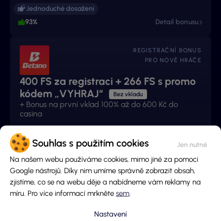
Jednoduché dosažení
93%
Detail bonusu
REGISTRAČNÍ BONUS
PRO NOVÉ HRÁČE
400 FS za registraci + 266 FS s promo
kódem „VYHRAJ“
Bez vkladu
+ Bonus na první vklad 100% až do 600 Kč do
casina
KOPÍROVAT
VYHRAJ
Souhlas s použitím cookies
ZÍSKAT BONUS
Na našem webu používáme cookies, mimo jiné za pomoci
Google nástrojů. Díky nim umíme správně zobrazit obsah,
zjistíme, co se na webu děje a nabídneme vám reklamy na
Jednoduché dosažení
míru. Pro více informací mrkněte
sem
.
92%
Detail bonusu
Nastavení
Ministerstvo financí varuje: Účastí na hazardní hře může vzniknout závislost.