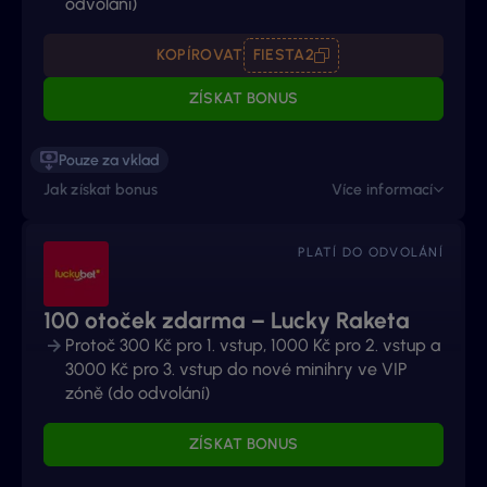
odvolání)
KOPÍROVAT
FIESTA2
ZÍSKAT BONUS
Pouze za vklad
Jak získat bonus
PLATÍ DO ODVOLÁNÍ
100 otoček zdarma – Lucky Raketa
Protoč 300 Kč pro 1. vstup, 1000 Kč pro 2. vstup a
3000 Kč pro 3. vstup do nové minihry ve VIP
zóně (do odvolání)
ZÍSKAT BONUS