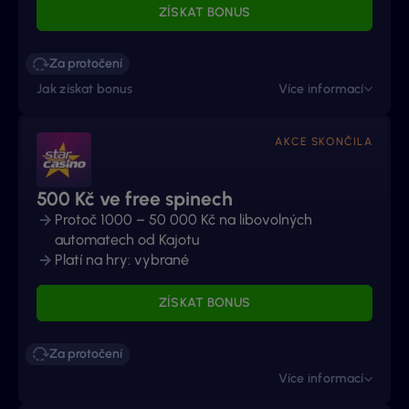
ZÍSKAT BONUS
Za protočení
Jak získat bonus
AKCE SKONČILA
500 Kč ve free spinech
Protoč 1000 – 50 000 Kč na libovolných
automatech od Kajotu
Platí na hry: vybrané
ZÍSKAT BONUS
Za protočení