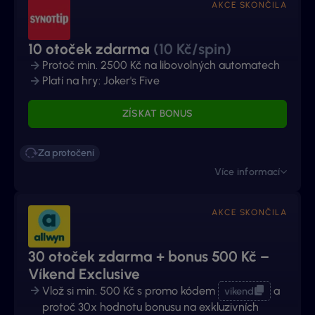
AKCE SKONČILA
10 otoček zdarma
(10 Kč/spin)
Protoč min. 2500 Kč na libovolných automatech
Platí na hry: Joker's Five
ZÍSKAT BONUS
Za protočení
AKCE SKONČILA
30 otoček zdarma + bonus 500 Kč –
Víkend Exclusive
Vlož si min. 500 Kč s promo kódem
a
vikend
protoč 30x hodnotu bonusu na exkluzivních