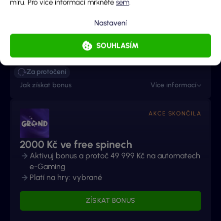
míru. Pro více informací mrkněte
sem
.
SYNOT Games
Platí na hry: vybrané
Nastavení
ZÍSKAT BONUS
SOUHLASÍM
Za protočení
Jak získat bonus
AKCE SKONČILA
2000 Kč ve free spinech
Aktivuj bonus a protoč 49 999 Kč na automatech
e-Gaming
Platí na hry: vybrané
ZÍSKAT BONUS