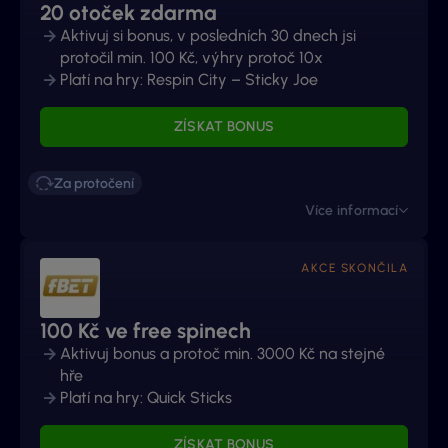
20 otoček zdarma
Aktivuj si bonus, v posledních 30 dnech jsi
protočil min. 100 Kč, výhry protoč 10x
Platí na hry: Respin City – Sticky Joe
ZÍSKAT BONUS
Za protočení
AKCE SKONČILA
100 Kč ve free spinech
Aktivuj bonus a protoč min. 3000 Kč na stejné
hře
Platí na hry: Quick Sticks
ZÍSKAT BONUS