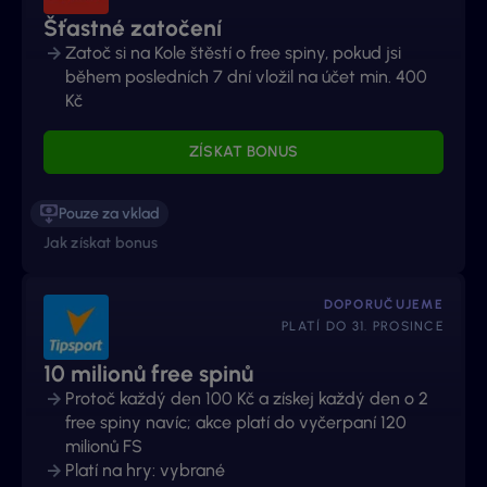
Šťastné zatočení
Zatoč si na Kole štěstí o free spiny, pokud jsi
během posledních 7 dní vložil na účet min. 400
Kč
ZÍSKAT BONUS
Pouze za vklad
Jak získat bonus
DOPORUČUJEME
PLATÍ DO 31. PROSINCE
10 milionů free spinů
Protoč každý den 100 Kč a získej každý den o 2
free spiny navíc; akce platí do vyčerpaní 120
milionů FS
Platí na hry: vybrané