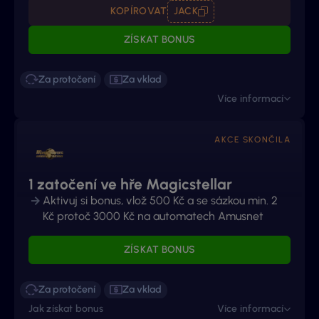
KOPÍROVAT
JACK
ZÍSKAT BONUS
Za protočení
Za vklad
AKCE SKONČILA
1 zatočení ve hře Magicstellar
Aktivuj si bonus, vlož 500 Kč a se sázkou min. 2
Kč protoč 3000 Kč na automatech Amusnet
ZÍSKAT BONUS
Za protočení
Za vklad
Jak získat bonus