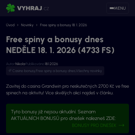
MENU
Úvod
Novinky
Free spiny a bonusy 18. 1. 2026
Free spiny a bonusy dnes
NEDĚLE 18. 1. 2026 (4733 FS)
Autor:
Nikola
Publikováno:
18.1.2026
Casino bonusy
,
Free spiny a bonusy dnes
,
Všechny novinky
Zavítej do casina Grandwin pro neskutečných 2700 Kč ve free
spinech na aktivitu! Více skvělých akcí najdeš v článku.
Tyto bonusy již nejsou aktuální. Seznam
AKTUÁLNÍCH BONUSŮ pro dnešek nalezneš ZDE:
BONUSY PRO DNEŠEK