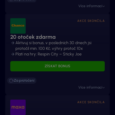
AKCE SKONČILA
20 otoček zdarma
Aktivuj si bonus, v posledních 30 dnech jsi
protočil min. 100 Kč, výhry protoč 10x
Platí na hry: Respin City – Sticky Joe
ZÍSKAT BONUS
Za protočení
AKCE SKONČILA