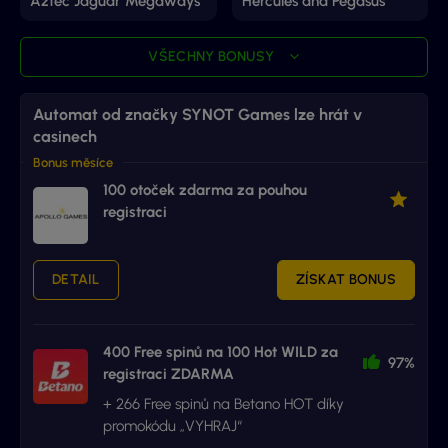
Aztec Jaguar Megaways
Hercules and Pegasus
VŠECHNY BONUSY
Automat od značky SYNOT Games lze hrát v
casinech
Bonus měsíce
100 otoček zdarma za pouhou
registraci
DETAIL
ZÍSKAT BONUS
400 Free spinů na 100 Hot WILD za
97%
registraci ZDARMA
+ 266 Free spinů na Betano HOT díky
promokódu „VYHRAJ“