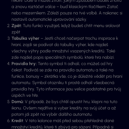
nikoliv. Dále si můžeš zvolit, jakým způsobem budeš znovu
a znovu roztáčet válce – buď klasickým tlačítkem Zatoč
nebo mezerníkem. Záleží pouze na tvé volbě. A nakonec si
nastavíš automatické upravování sázky.
Zpět:
Tuto funkci využiješ, když budeš chtít menu srolovat
zpět
Tabulka výher
– Jestli chceš načerpat trochu inspirace k
hraní, zajdi se podívat do tabulky výher, kde najdeš
všechny výhry podle množství vsazených kreditů. Také
zde najdeš popis speciálních symbolů, které hra nabízí.
Pravidla hry:
Tento symbol ti odhalí, co můžeš od hry
čekat. Podíváš se zde na pravidla automatu a také na
funkce, bonusy – zkrátka vše, co je důležité vědět pro hraní
automatu. Symbol otazníku ti prostě odhalí všeobecná
pravidla hry. Tyto informace jsou velice podstatné pro tvůj
úspěch ve hře.
Domů:
V případě, že bys chtěl opustit hru, klepni na tuto
ikonu. Ovšem nejdříve si vyber kredity na svůj účet a až
potom jdi zpět na výběr dalšího automatu.
Kredit
: V této kolonce máš před sebou přehledně dané
množství kreditů, které ti zbývá pro sázení. Případně si