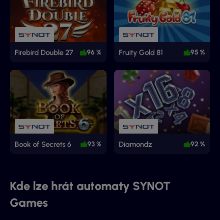
Firebird Double 27
96 %
Fruity Gold 81
95 %
Book of Secrets 6
93 %
Diamondz
92 %
Kde lze hrát automaty SYNOT
Games