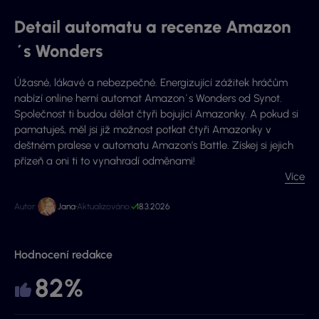
Detail automatu a recenze Amazon
´s Wonders
Úžasné, lákavé a nebezpečné. Energizující zážitek hráčům
nabízí online herní automat Amazon´s Wonders od Synot.
Společnost ti budou dělat čtyři bojující Amazonky. A pokud si
pamatuješ, měl jsi již možnost potkat čtyři Amazonky v
deštném pralese v automatu Amazon’s Battle. Získej si jejich
přízeň a oni ti to vynahradí odměnami!
Více
Autor:
Jana
Aktualizováno:
18.3.2026
Hodnocení redakce
82%