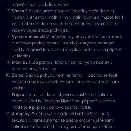
můžeš i spočítat, kolik si vyhrál.
Sázka
: Sázka ti umožní vsadit libovolný počet kreditů.
Nastavíš si tu maximální či minimální částku a můžeš točit
válci dál a dál. Jen nezapomeň, že čím více vsadíš, tím
více vyhraješ (nebo prohraješ!).
Výhra v mincích:
V průběhu hry získáváš otočné symboly
a zároveň padají výherní linie, díky kterým si nahraješ
kredity. A právě tuto částku v malém poli uvidíš a připíšeš
ke kreditu.
Max.
BET:
Za pomocí tohoto tlačítka rychle nastavíš
maximální výšku sázky.
Zatoč:
Dáš do pohybu herní automat – začnou se točit
válce a snažíš se vytočit výherní linii a vyhrát maximum
kreditů.
Připsat:
Toto tlačítko se objeví na místě start, jakmile
vyhraješ kredity. Hned jak klikneš na „připsat“, všechen
kredit se ti připíše k celkové částce kreditu.
Autoplay:
Stačí, když zmáčkneš tlačítko Start na 3
sekundy a herní automat se začne otáčet úplně sám.
Jakmile už nebudeš chtít, aby se automat sám otáčel,