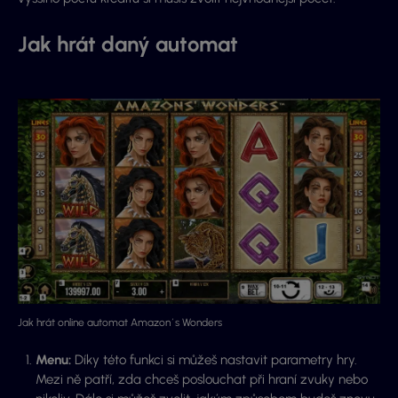
Jak hrát daný automat
Jak hrát online automat Amazon´s Wonders
Menu:
Díky této funkci si můžeš nastavit parametry hry.
Mezi ně patří, zda chceš poslouchat při hraní zvuky nebo