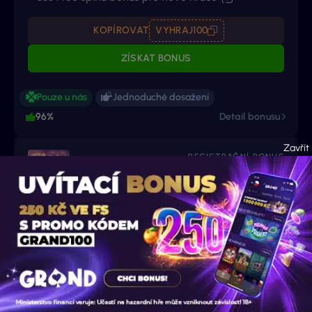
KOPÍROVAT
VYHRAJ100
ZÍSKAT BONUS
Pouze u nás
Jednoduché dosažení
96%
Detail bonusu
REGISTRAČNÍ BONUS
PRO NOVÉ HRÁČE
100 Free spinů na Respin Joker za
registraci u Dědka
KOPÍROVAT
RESPIN
ZÍSKAT BONUS