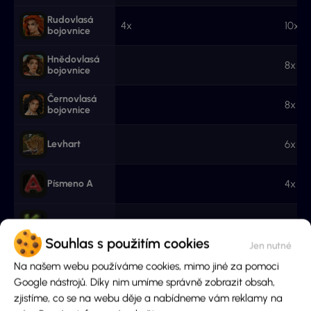
Rudovlasá
4x
10x
bojovnice
Hnědovlasá
8x
bojovnice
Černovlasá
8x
bojovnice
Levhart
6x
Písmeno A
4x
Písmeno K
4x
Souhlas s použitím cookies
Písmeno Q
2x
Na našem webu používáme cookies, mimo jiné za pomoci
Google nástrojů. Díky nim umíme správně zobrazit obsah,
zjistíme, co se na webu děje a nabídneme vám reklamy na
Písmeno J
2x 8x