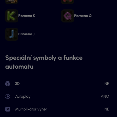
Písmeno K
Písmeno Q
Písmeno J
Speciální symboly a funkce
automatu
3D
NE
Autoplay
ANO
Multiplikátor výher
NE