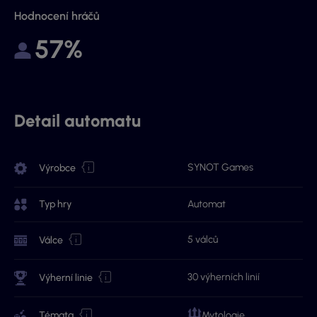
Hodnocení hráčů
57%
Detail automatu
SYNOT Games
Výrobce
Typ hry
Automat
5 válců
Válce
30 výherních linií
Výherní linie
Témata
Mytologie