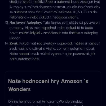
stačí jen stlačit tlačítko Stop a automat bude zase jen tvůj.
Autoplay si můžeš dokonce nastavit, jak dlouho chceš, aby
se automat sám točil. Zvolit můžeš mezi 10, 50, 100 a do
nekonečna – nebo dokud ti nedojdou kredity.
Nastavení Autoplay:
Tato funkce se ti ukáže až po zvolení
autoplay. Abys moc neprohrál, nebo dokud tě to bude
bavit, můžeš kdykoliv zmáčknout toto tlačítko a autoplay
ukončit.
Zvuk:
Pokud máš rád zvukový doprovod, můžeš si nastavit
zvuk naplno a užívat si všeho, co herní automat nabízí.
Nebo naopak zvuk můžeš vypnout a jen pozorovat, jak
herní automat běží.
Naše hodnocení hry Amazon´s
Wonders
Online herní automat Amazon´s Wonders nabízí