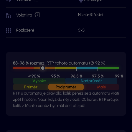
Nízká-Střední
Volatilita
Rozložení
5x3
88-96 %
rozmezí RTP tohoto automatu (Ø 92 %)
< 90 %
95 %
96.5 %
97.5 %
99 %
Vysoké
Nadprůměr
Průměr
Podprůměr
Malé
RTP u automatů je pravidlo, kolik peněz se z automatu vrátí
zpět hráčům. Např. když do něj vložíš 100 korun, RTP určuje,
kolik z těchto peněz bys měl dostat zpět.