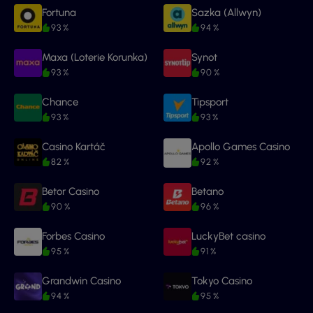
Fortuna
Sazka (Allwyn)
93 %
94 %
Maxa (Loterie Korunka)
Synot
93 %
90 %
Chance
Tipsport
93 %
93 %
Casino Kartáč
Apollo Games Casino
82 %
92 %
Betor Casino
Betano
90 %
96 %
Forbes Casino
LuckyBet casino
95 %
91 %
Grandwin Casino
Tokyo Casino
94 %
95 %