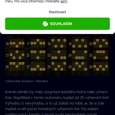
míru. Pro více informací mrkněte
sem
.
Nastavení
Výherní linie
SOUHLASÍM
Výherní linie Amazon´s Wonders
Kromě odměn by měly zaujmout každého hráče také výherní
linie. Například v tomto automatu najdeš až 30 výherních linií!
Výhodou či nevýhodou, a to už záleží na tobě, je, že si zde
můžeš zvolit počet hratelných výherních linií. Pro získání
vyššího počtu kreditů si musíš zvolit nejvhodnější počet!