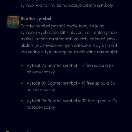
symbol – a to tím, že nahrazuje ostatní symboly.
Scatter symbol
Scatter symbol poznáš podle toho, že je na
symbolu vyobrazen štít s hlavou lva. Tento symbol
můžeš vytočit na středních válcích, přičemž jeho
úkolem je aktivace volných zatočení. Aby sis mohl
vyzvednout tyto free spiny, musíš splnit následující:
Vytočit 7x Scatter symbol = 7 free spinu a 2x
násobek sázky
Vytočit 8x Scatter symbol = 15 free spinů a 5x
násobek sázky
Vytočit 9x Scatter symbol = 30 free spinů a 10x
násobek sázky