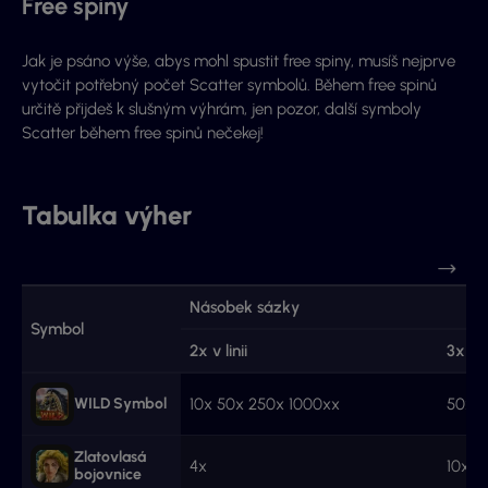
Free spiny
Jak je psáno výše, abys mohl spustit free spiny, musíš nejprve
vytočit potřebný počet Scatter symbolů. Během free spinů
určitě přijdeš k slušným výhrám, jen pozor, další symboly
Scatter během free spinů nečekej!
Tabulka výher
Násobek sázky
Symbol
2x v linii
3x v li
WILD Symbol
10x 50x 250x 1000xx
50x
Zlatovlasá
4x
10x
bojovnice