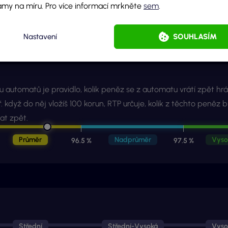
amy na míru. Pro více informací mrkněte
sem
.
Rozložení
4x3
Nastavení
SOUHLASÍM
u automatů je pravidlo, kolik peněz se z automatu vrátí zpět hr
. když do něj vložíš 100 korun, RTP určuje, kolik z těchto peněz 
at zpět.
Průměr
Nadprůměr
Vyso
96.5 %
97.5 %
Střední
Střední-Vysoká
Vyso