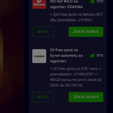
100 Hot WILD za
97%
registraci ZDARMA
+ 266 Free spinů na Betano HOT
díky promokódu „VYHRAJ“
DETAIL
ZÍSKAT BONUS
50 Free spinů na
Synot automaty za
97%
registraci
+ 20 Free spinů za 5 Kč navíc s
promokódem „VYHRAJ100“ +
MEGA bonus na první vklad až
250% do 125 000 Kč
DETAIL
ZÍSKAT BONUS