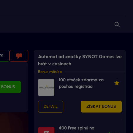
4%
Automat od značky SYNOT Games lze
hrát v casinech
Bonus měsíce
100 otoček zdarma za
pouhou registraci
T BONUS
DETAIL
ZÍSKAT BONUS
400 Free spinů na