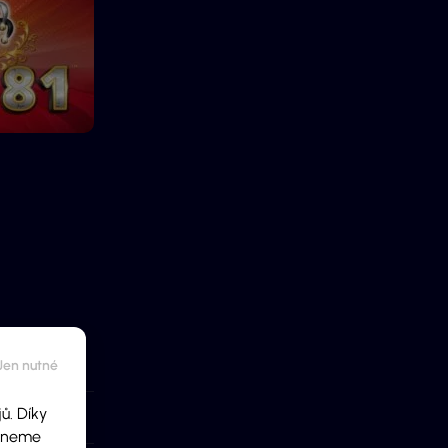
ů. Díky
ní
ídneme