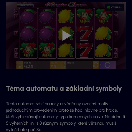
Téma automatu a základní symboly
Tento automat sází na roky osvědčený ovocný motiv s
jednoduchým provedením, proto se hodí hlavně pro hráče,
kteří vyhledávají automaty typu kamenných casin. Nabídne ti
5 výherních linií s 8 různými symboly, které většinou musíš
vytočit alespoň 3x.