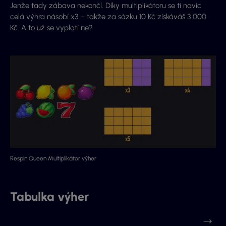
Jenže tady zábava nekončí. Díky multiplikátoru se ti navíc
celá výhra násobí x3 – takže za sázku 10 Kč získáváš 3 000
Kč. A to už se vyplatí ne?
Respin Queen Multiplikátor výher
Tabulka výher