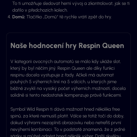
To ti umožňuje sledovat herní vývoj a zkontrolovat, jak se ti
dařilo v předchozích kolech.
Domů:
Tlačítko „Domů“ tě rychle vrátí zpět do hry.
Naše hodnocení hry Respin Queen
V kategorii ovocných automatů se málo kdy ukáže slot,
který by byl něčím jiný. Respin Queen ale díky funkci
respinu docela vystupuje z řady. Ačkoli má automat
pouhých 5 výherních linií na 5 válcích, u kterých jsme
běžně zvyklí na vysoký počet výherních možností, docela
solidně si tento nedostatek kompenzuje právě funkcemi.
Symbol Wild Respin ti dává možnost hned několika free
spinů, za které nemusíš platit. Válce se totiž točí do doby,
dokud výhrami nezaplníš obrazovku nebo netrefíš první
nevýherní kombinaci. To v podstatě znamená, že z jedné
sázky si můžeš odnést hned několik výher. Další skvělou