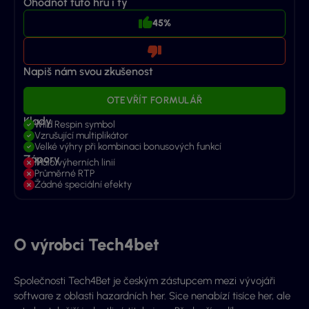
Ohodnoť tuto hru i ty
45%
Napiš nám svou zkušenost
OTEVŘÍT FORMULÁŘ
Klady
Wild Respin symbol
Vzrušující multiplikátor
Velké výhry při kombinaci bonusových funkcí
Zápory
Málo výherních linií
Průměrné RTP
Žádné speciální efekty
O výrobci Tech4bet
Společnosti Tech4Bet je českým zástupcem mezi vývojáři
software z oblasti hazardních her. Sice nenabízí tisíce her, ale