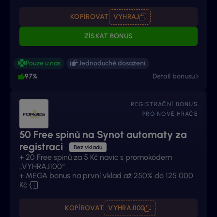
KOPÍROVAT
VYHRAJ
ZÍSKAT BONUS
Pouze u nás
Jednoduché dosažení
97%
Detail bonusu
REGISTRAČNÍ BONUS
PRO NOVÉ HRÁČE
50 Free spinů na Synot automaty za
registraci
Bez vkladu
+ 20 Free spinů za 5 Kč navíc s promokódem
„VYHRAJ100“
+ MEGA bonus na první vklad až 250% do 125 000
Kč
KOPÍROVAT
VYHRAJ100