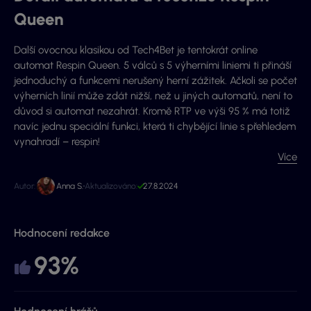
Queen
Další ovocnou klasikou od Tech4Bet je tentokrát online
automat Respin Queen. 5 válců s 5 výherními liniemi ti přináší
jednoduchý a funkcemi nerušený herní zážitek. Ačkoli se počet
výherních linií může zdát nižší, než u jiných automatů, není to
důvod si automat nezahrát. Kromě RTP ve výši 95 % má totiž
navíc jednu speciální funkci, která ti chybějící linie s přehledem
vynahradí – respin!
Více
Autor:
Anna S.
Aktualizováno:
27.8.2024
Hodnocení redakce
93%