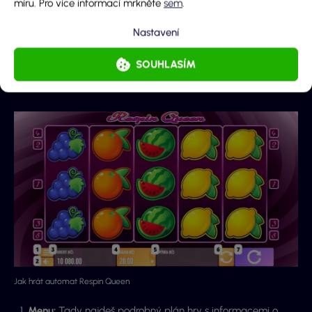
míru. Pro více informací mrkněte
sem
.
Sedmička
20x
50x
Nastavení
SOUHLASÍM
Jak hrát automat Respin Queen
Jak hrát automat Respin Queen
Menu:
Tady najdeš podrobný plán hry s informacemi o