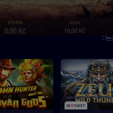
Nefunkční hra
Na 