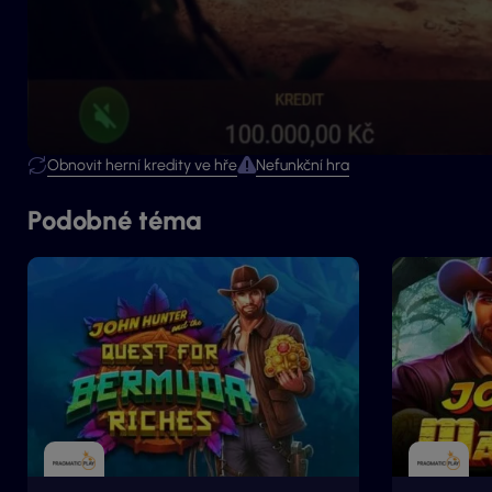
Bonusy na automaty
Obnovit herní kredity ve hře
Obnovit herní kredity ve hře
Nefunkční hra
Podobné téma