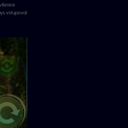
ilizace
bys vstupoval