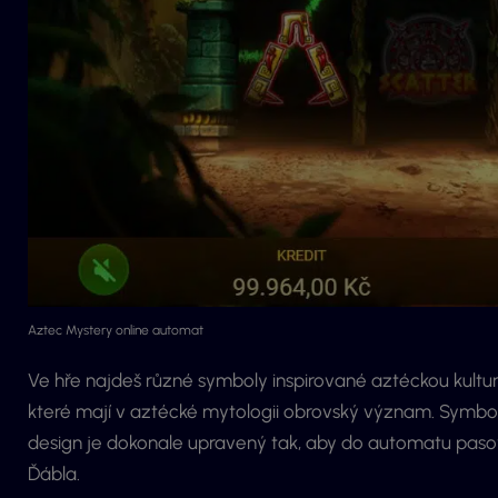
Aztec Mystery online automat
Ve hře najdeš různé symboly inspirované aztéckou kulturo
které mají v aztécké mytologii obrovský význam. Symboly
design je dokonale upravený tak, aby do automatu pas
Ďábla.