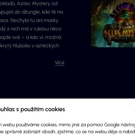
pokladů, Aztec Mystery od
tupuješ do džungle, kde tě na
zace. Nechybí tu ani masky
ždý z nich má v rukávu něco
najde své – a kdo ví, možná
 skrytý hluboko v aztéckých
Více
uhlas s použitím cookies
Výherní linie
30 výherních 
 webu používáme cookies, mimo jiné za pomoci Google nástroj
e správně zobrazit obsah, zjistíme, co se na webu děje a nab