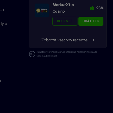
MerkurXtip
93%
ích
Casino
RECENZE
HRÁT TEĎ
dy a
Zobrazit všechny recenze
Ministerstvo financí varuje: Účastí na hazardní hře může
vzniknout závislost.
e