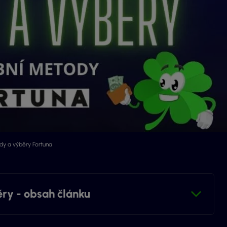
dy a výběry Fortuna
ěry - obsah článku