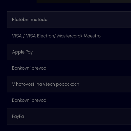
Platební metoda
VISA / VISA Electron/ Mastercard/ Maestro
Apple Pay
Bankovní převod
V hotovosti na všech pobočkách
Bankovní převod
PayPal