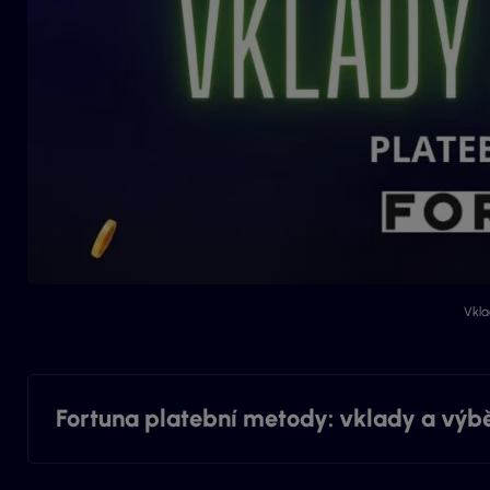
Vkla
Fortuna platební metody: vklady a výb