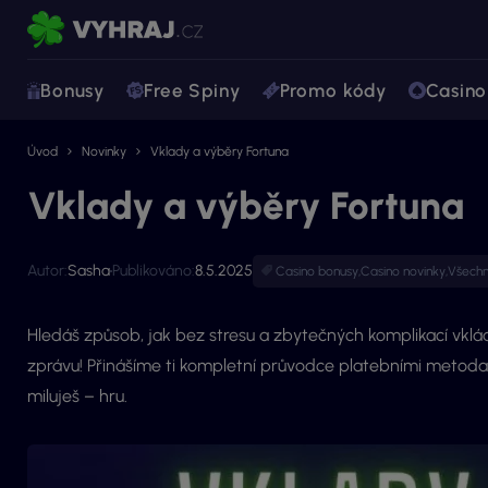
Bonusy
Free Spiny
Promo kódy
Casino
Úvod
Novinky
Vklady a výběry Fortuna
Vklady a výběry Fortuna
Autor:
Sasha
Publikováno:
8.5.2025
Casino bonusy
,
Casino novinky
,
Všechn
Hledáš způsob, jak bez stresu a zbytečných komplikací vkl
zprávu! Přinášíme ti kompletní průvodce platebními metodami
miluješ – hru.