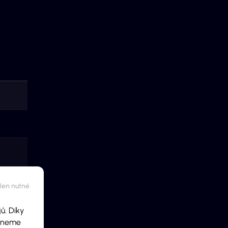
ů. Díky
ídneme