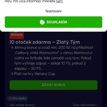
míru. Pro více informací mrkněte
sem
.
Za sázku
Nastavení
Jak získat bonus
SOUHLASÍM
DOPORUČUJEME
AKCE SKONČILA
10 otoček zdarma – Zlatý Tým
Aktivuj bonus a vsaď min. 200 Kč na příležitost
„Celkový vítěz Mistrovství“ v rámci Mistrovství
světa ve fotbale, kde označíš svůj tým. Pokud
tým vyhraje zápas – získáš 10 FS, pokud 2
zápasy – 20 FS,…
Platí na hry: Betano Cup
ZÍSKAT BONUS
Za sázku
Jak získat bonus