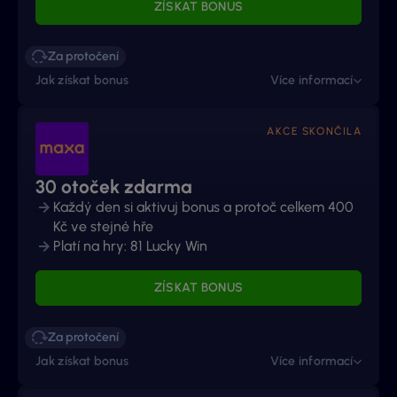
ZÍSKAT BONUS
Za protočení
Jak získat bonus
AKCE SKONČILA
30 otoček zdarma
Každý den si aktivuj bonus a protoč celkem 400
Kč ve stejné hře
Platí na hry: 81 Lucky Win
ZÍSKAT BONUS
Za protočení
Jak získat bonus