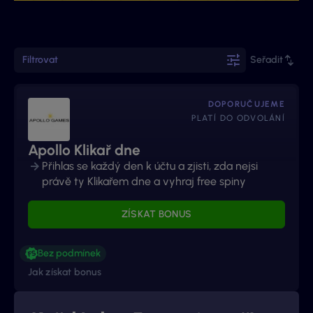
Filtrovat
Seřadit
DOPORUČUJEME
PLATÍ DO ODVOLÁNÍ
Apollo Klikař dne
Přihlas se každý den k účtu a zjisti, zda nejsi
právě ty Klikařem dne a vyhraj free spiny
ZÍSKAT BONUS
Bez podmínek
Jak získat bonus