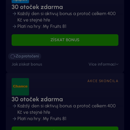
30 otoček zdarma
Každý den si aktivuj bonus a protoč celkem 400
Kč ve stejné hře
Platí na hry: My Fruits 81
ZÍSKAT BONUS
Za protočení
Jak získat bonus
AKCE SKONČILA
30 otoček zdarma
Každý den si aktivuj bonus a protoč celkem 400
Kč ve stejné hře
Platí na hry: My Fruits 81