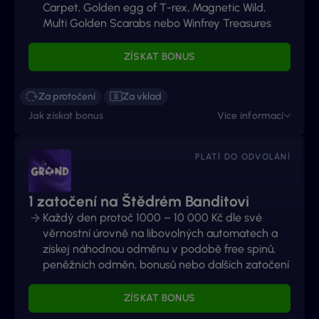
Carpet, Golden egg of T-rex, Magnetic Wild,
Multi Golden Scarabs nebo Winfrey Treasures
ZÍSKAT BONUS
Za protočení
Za vklad
Jak získat bonus
PLATÍ DO ODVOLÁNÍ
1 zatočení na Štědrém Banditovi
Každý den protoč 1000 – 10 000 Kč dle své
věrnostní úrovně na libovolných automatech a
získej náhodnou odměnu v podobě free spinů,
peněžních odměn, bonusů nebo dalších zatočení
ZÍSKAT BONUS