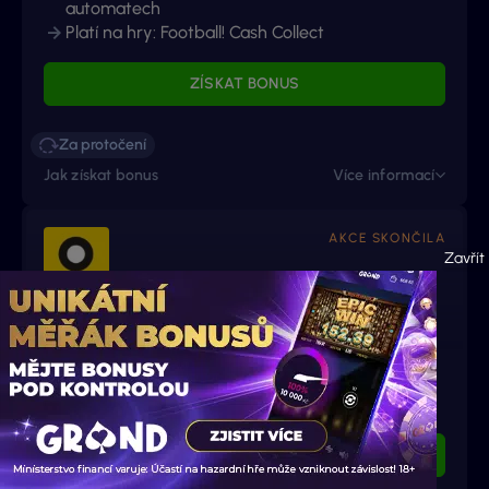
automatech
Platí na hry: Football! Cash Collect
ZÍSKAT BONUS
Za protočení
Jak získat bonus
AKCE SKONČILA
30 otoček zdarma
Aktivuj bonus a protoč každý den od 10:00 do
10:00 následujícího dne 1000 Kč na libovolných
automatech
Platí na hry: Football! Cash Collect
ZÍSKAT BONUS