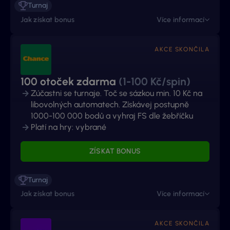
Turnaj
Jak získat bonus
AKCE SKONČILA
100 otoček zdarma
(1-100 Kč/spin)
Zúčastni se turnaje. Toč se sázkou min. 10 Kč na
libovolných automatech. Získávej postupně
1000-100 000 bodů a vyhraj FS dle žebříčku
Platí na hry: vybrané
ZÍSKAT BONUS
Turnaj
Jak získat bonus
AKCE SKONČILA