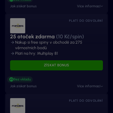
Jak získat bonus
PLATÍ DO ODVOLÁNÍ
25 otoček zdarma
(10 Kč/spin)
Nakup si free spiny v obchodě za 275
věrnostních bodů
Platí na hry: Multiplay 81
ZÍSKAT BONUS
Bez vkladu
Jak získat bonus
PLATÍ DO ODVOLÁNÍ