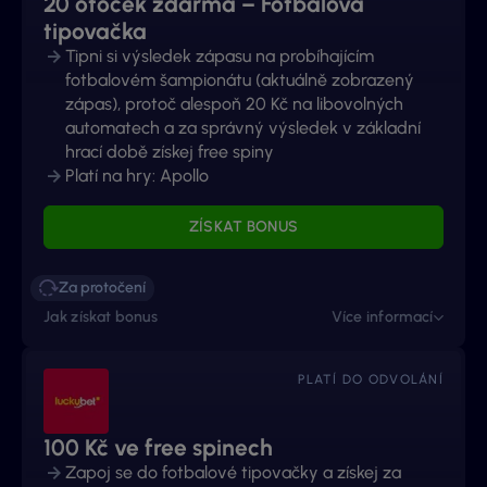
20 otoček zdarma – Fotbalová
tipovačka
Tipni si výsledek zápasu na probíhajícím
fotbalovém šampionátu (aktuálně zobrazený
zápas), protoč alespoň 20 Kč na libovolných
automatech a za správný výsledek v základní
hrací době získej free spiny
Platí na hry: Apollo
ZÍSKAT BONUS
Za protočení
Jak získat bonus
PLATÍ DO ODVOLÁNÍ
100 Kč ve free spinech
Zapoj se do fotbalové tipovačky a získej za