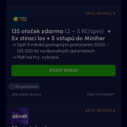
AKCE SKONČILA
135 otoček zdarma
(2 – 5 Kč/spin)
+
5x stírací los + 5 vstupů do Miniher
Splň 9 milníků postupným protočením 5000 –
125 000 Kč na libovolných automatech
Platí na hry: vybrané
ZÍSKAT BONUS
Za protočení
Jak získat bonus
AKCE SKONČILA