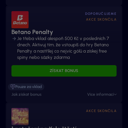
DOPORUČUJEME
AKCE SKONČILA
Betano Penalty
Je třeba vklad alespoň 500 Kč v posledních 7
dnech. Aktivuj tím, že vstoupíš do hry Betano
Penalty a nastřílej co nejvíc gólů a získej free
spiny nebo sázky zdarma
ZÍSKAT BONUS
Pouze za vklad
Jak získat bonus
AKCE SKONČILA