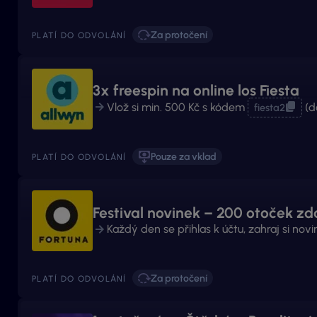
Za protočení
PLATÍ DO ODVOLÁNÍ
3x freespin na online los Fiesta
Vlož si min. 500 Kč s kódem
(d
fiesta2
Pouze za vklad
PLATÍ DO ODVOLÁNÍ
Festival novinek – 200 otoček z
Každý den se přihlas k účtu, zahraj si nov
Za protočení
PLATÍ DO ODVOLÁNÍ