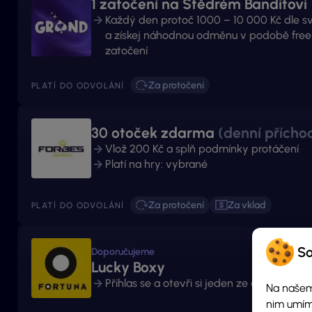
1 zatočení na Štědrém Banditovi
Každý den protoč 1000 – 10 000 Kč dle s
a získej náhodnou odměnu v podobě free
zatočení
Za protočení
PLATÍ DO ODVOLÁNÍ
30 otoček zdarma
(denní přícho
Vlož 200 Kč a splň podmínky protáčení
Platí na hry: vybrané
Za protočení
Za vklad
PLATÍ DO ODVOLÁNÍ
So
Doporučujeme
Lucky Boxy
Přihlas se a otevři si jeden ze čtyř Lucky
Na našem
nim umím