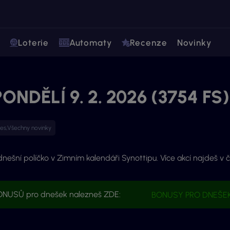
Loterie
Automaty
Recenze
Novinky
PONDĚLÍ 9. 2. 2026 (3754 FS)
nes
,
Všechny novinky
dnešní políčko v Zimním kalendáři Synottipu. Více akcí najdeš v č
BONUSŮ pro dnešek nalezneš ZDE:
BONUSY PRO DNEŠE