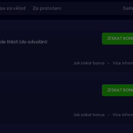
ze za vklad
Za protočení
Seřa
ZÍSKAT BON
ole štěstí (do odvolání)
Jak získat bonus
ZÍSKAT BON
Jak získat bonus