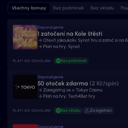
Všechny bonusy
Bez podmínek
Bez vkladu
Pou
Doporučujeme
1 zatočení na Kole štěstí
Otevři jakoukoliv Synot hru a zatoč si na K
Platí na hry: Synot
Bez podmínek
PLATÍ DO ODVOLÁNÍ
Doporučujeme
50 otoček zdarma
(2 Kč/spin)
Zaregistruj se v Tokyo Casinu
Platí na hry: Tech4Bet hry
Bez vkladu
Za registraci
PLATÍ DO ODVOLÁNÍ
Doporučujeme