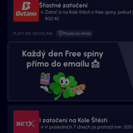
Šťastné zatočení
Zatoč si na Kole štěstí o free spiny, pokud
400 Kč
Pouze za vklad
PLATÍ DO ODVOLÁNÍ
Každý den Free spiny
přímo do emailu 📩
1 zatočení na Kole Štěstí
V posledních 7 dnech jsi protočil min. 50